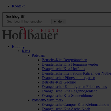
Kontakt
Suchbegriff
Bildung
Kitas
Potsdam
Betriebs-Kita Bergmännchen
Evangelische Kita Hermannswerder
Evangelische Kita Hoffkids
Evangelische Integrations-Kita an der Nuthe
Evangelischer Pfingstkindergarten
Betriebs-Kita Geolino
Evangelischer Kindergarten Friedenshaus
Evangelische Kita Regenbogenland
Evangelische Kita Sonnenblume
Potsdam-Mittelmark
Evangelische Campus-Kita Kleinmachnow
Evangelische Kita Arche Noah