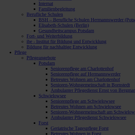
Internat
Familienbegleitung
Berufliche Schulen
BSH – Berufliche Schulen Hermannswerder (Pot
Elisabeth-Schulen (Berlin)
Gesundheitscampus Potsdam
Fort- und Weiterbildung
ibe - Institut für Bildung und Entwicklung
Bildung für nachhaltige Entwicklung
Pflege
Pflegeangebote
Potsdam
Seniorenpflege am Charlottenhof
Seniorenpflege auf Hermannswerder
Betreutes Wohnen am Charlottenhof
Senioren-Wohngemeinschaft in Bornstedt
Ambulanter Pflegedienst Ernst von Bergma
Schwielowsee
Seniorenpflege am Schwielowsee
Betreutes Wohnen am Schwielowsee
Senioren-Wohngemeinschaft am Schwielow
Ambulanter Pflegedienst Schwielowsee
Forst
Geriatrische Tagespflege Forst
Betreutes Wohnen in Forst