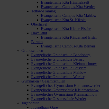
Evangelische Kita Himmelszelt
Evangelische Campus-Kita Werder
Teltow-Fläming
Evangelische Campus-Kita Mahlow
Evangelische Kita St. Nikolai
Oberhavel
Evangelische Kita Kleine Fische
Havelland
Evangelische Kita Kinderland Elstal
Barnim
Evangelische Campus-Kita Bernau
Grundschulen
Evangelische Grundschule Babelsberg
Evangelische Grundschule Bernau
Evangelische Grundschule Kleinmachnow
Evangelische Grundschule Potsdam
Evangelische Grundschule Mahlow
Evangelische Grundschule Werder
Gymnasien / Gesamtschulen
Evangelisches Gymnasium Hermannswerder
Evangelische Gesamtschule Kleinmachnow
Evangelisches Gymnasium Kleinmachnow
Evangelische Gesamtschule Werder
Jugendhilfe
Jugendhaus Oase