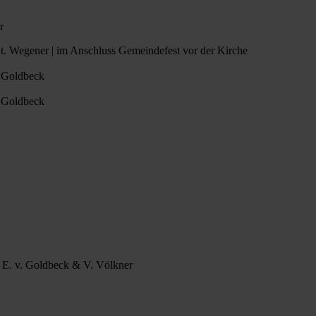
er
r. St. Wegener | im Anschluss Gemeindefest vor der Kirche
v. Goldbeck
v. Goldbeck
. E. v. Goldbeck & V. Völkner