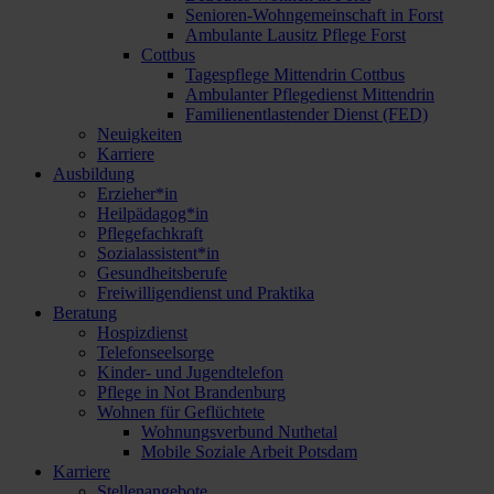
Senioren-Wohngemeinschaft in Forst
Ambulante Lausitz Pflege Forst
Cottbus
Tagespflege Mittendrin Cottbus
Ambulanter Pflegedienst Mittendrin
Familienentlastender Dienst (FED)
Neuigkeiten
Karriere
Ausbildung
Erzieher*in
Heilpädagog*in
Pflegefachkraft
Sozialassistent*in
Gesundheitsberufe
Freiwilligendienst und Praktika
Beratung
Hospizdienst
Telefonseelsorge
Kinder- und Jugendtelefon
Pflege in Not Brandenburg
Wohnen für Geflüchtete
Wohnungsverbund Nuthetal
Mobile Soziale Arbeit Potsdam
Karriere
Stellenangebote