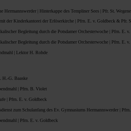
che Hermannswerder | Hinterkappe des Templiner Sees | Pfr. St. Wegen
st mit der Kinderkantorei der Erlöserkirche | Pfrn. E. v. Goldbeck & Pf
musikalischer Begleitung durch die Potsdamer Orchesterwoche | Pfrn. E. 
musikalischer Begleitung durch die Potsdamer Orchesterwoche | Pfrn. E. 
bendmahl | Lektor H. Rohde
.R. H.-G. Baaske
bendmahl | Pfrn. B. Violet
ufe | Pfrn. E. v. Goldbeck
ttesdienst zum Schulanfang des Ev. Gymnasiums Hermannswerder | Pfrn
Abendmahl | Pfrn. E. v. Goldbeck