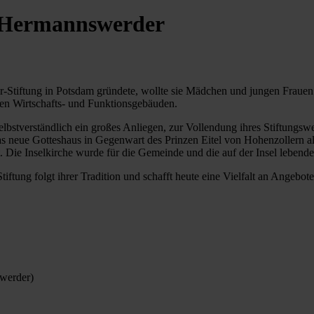
 Hermannswerder
-Stiftung in Potsdam gründete, wollte sie Mädchen und jungen Frauen 
en Wirtschafts- und Funktionsgebäuden.
lbstverständlich ein großes Anliegen, zur Vollendung ihres Stiftungswer
s neue Gotteshaus in Gegenwart des Prinzen Eitel von Hohenzollern als
. Die Inselkirche wurde für die Gemeinde und die auf der Insel leben
ung folgt ihrer Tradition und schafft heute eine Vielfalt an Angebot
swerder)