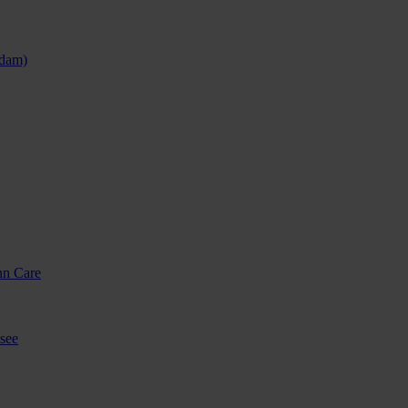
sdam)
nn Care
see