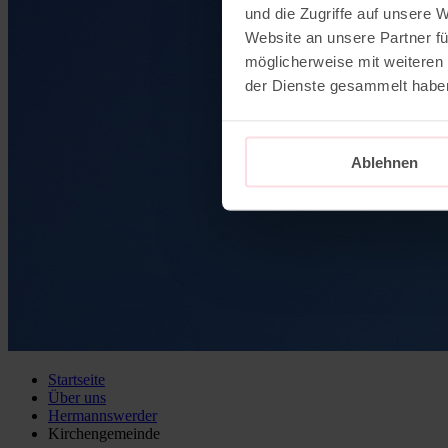
und die Zugriffe auf unsere 
Website an unsere Partner fü
möglicherweise mit weiteren
der Dienste gesammelt habe
Ablehnen
Startseite
Über uns
Hermannswerder
Kirchengemeinde