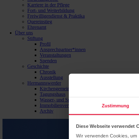
Karriere in der Pflege
Fort- und Weiterbildung
Freiwilligendienst & Praktika
Quereinstieg
Ehrenamt
Über uns
Stiftung
Profil
Ansprechpartner*innen
Veranstaltungen
Spenden
Geschichte
Chronik
Ausstellung
Hermannswerder
Kirchengemeinde
Tagungshaus
Wasser- und Sport-Zentrum Hermannswerder
Immobilienverwaltung
Zustimmung
Archiv
Diese Webseite verwendet 
Wir verwenden Cookies, um I