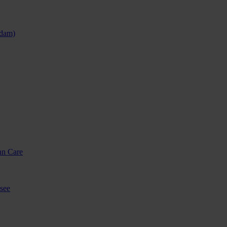
sdam)
nn Care
see