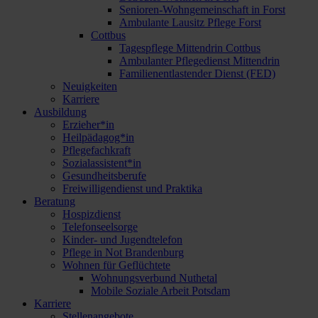
Senioren-Wohngemeinschaft in Forst
Ambulante Lausitz Pflege Forst
Cottbus
Tagespflege Mittendrin Cottbus
Ambulanter Pflegedienst Mittendrin
Familienentlastender Dienst (FED)
Neuigkeiten
Karriere
Ausbildung
Erzieher*in
Heilpädagog*in
Pflegefachkraft
Sozialassistent*in
Gesundheitsberufe
Freiwilligendienst und Praktika
Beratung
Hospizdienst
Telefonseelsorge
Kinder- und Jugendtelefon
Pflege in Not Brandenburg
Wohnen für Geflüchtete
Wohnungsverbund Nuthetal
Mobile Soziale Arbeit Potsdam
Karriere
Stellenangebote