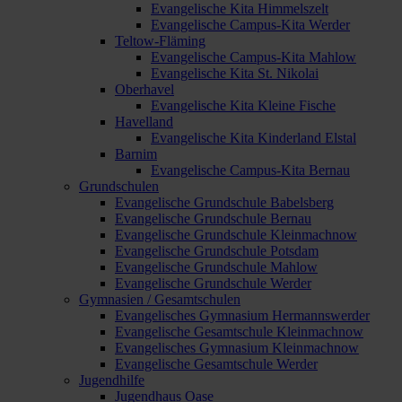
Evangelische Kita Himmelszelt
Evangelische Campus-Kita Werder
Teltow-Fläming
Evangelische Campus-Kita Mahlow
Evangelische Kita St. Nikolai
Oberhavel
Evangelische Kita Kleine Fische
Havelland
Evangelische Kita Kinderland Elstal
Barnim
Evangelische Campus-Kita Bernau
Grundschulen
Evangelische Grundschule Babelsberg
Evangelische Grundschule Bernau
Evangelische Grundschule Kleinmachnow
Evangelische Grundschule Potsdam
Evangelische Grundschule Mahlow
Evangelische Grundschule Werder
Gymnasien / Gesamtschulen
Evangelisches Gymnasium Hermannswerder
Evangelische Gesamtschule Kleinmachnow
Evangelisches Gymnasium Kleinmachnow
Evangelische Gesamtschule Werder
Jugendhilfe
Jugendhaus Oase