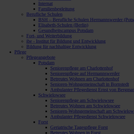
Internat
Familienbegleitung
Berufliche Schulen
BSH – Berufliche Schulen Hermannswerder (Pot
Elisabeth-Schulen (Berlin)
Gesundheitscampus Potsdam
Fort- und Weiterbildung
ibe - Institut für Bildung und Entwicklung
Bildung für nachhaltige Entwicklung
Pflege
Pflegeangebote
Potsdam
Seniorenpflege am Charlottenhof
Seniorenpflege auf Hermannswerder
Betreutes Wohnen am Charlottenhof
Senioren-Wohngemeinschaft in Bornstedt
Ambulanter Pflegedienst Ernst von Bergma
Schwielowsee
Seniorenpflege am Schwielowsee
Betreutes Wohnen am Schwielowsee
Senioren-Wohngemeinschaft am Schwielow
Ambulanter Pflegedienst Schwielowsee
Forst
Geriatrische Tagespflege Forst
Betreutes Wohnen in Forst