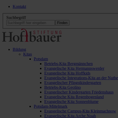
Kontakt
Suchbegriff
Bildung
Kitas
Potsdam
Betriebs-Kita Bergmännchen
Evangelische Kita Hermannswerder
Evangelische Kita Hoffkids
Evangelische Integrations-Kita an der Nuthe
Evangelischer Pfingstkindergarten
Betriebs-Kita Geolino
Evangelischer Kindergarten Friedenshaus
Evangelische Kita Regenbogenland
Evangelische Kita Sonnenblume
Potsdam-Mittelmark
Evangelische Campus-Kita Kleinmachnow
Evangelische Kita Arche Noah