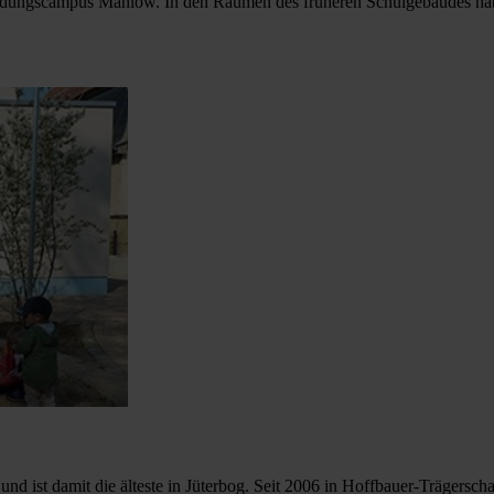
ildungscampus Mahlow. In den Räumen des früheren Schulgebäudes habe
 und ist damit die älteste in Jüterbog. Seit 2006 in Hoffbauer-Trägersch