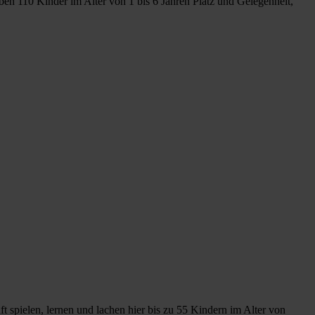
n 110 Kinder im Alter von 1 bis 6 Jahren Platz und Gelegenheit,
aft spielen, lernen und lachen hier bis zu 55 Kindern im Alter von