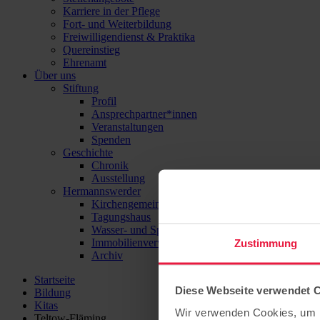
Karriere in der Pflege
Fort- und Weiterbildung
Freiwilligendienst & Praktika
Quereinstieg
Ehrenamt
Über uns
Stiftung
Profil
Ansprechpartner*innen
Veranstaltungen
Spenden
Geschichte
Chronik
Ausstellung
Hermannswerder
Kirchengemeinde
Tagungshaus
Wasser- und Sport-Zentrum Hermannswerder
Immobilienverwaltung
Zustimmung
Archiv
Startseite
Diese Webseite verwendet 
Bildung
Kitas
Wir verwenden Cookies, um I
Teltow-Fläming