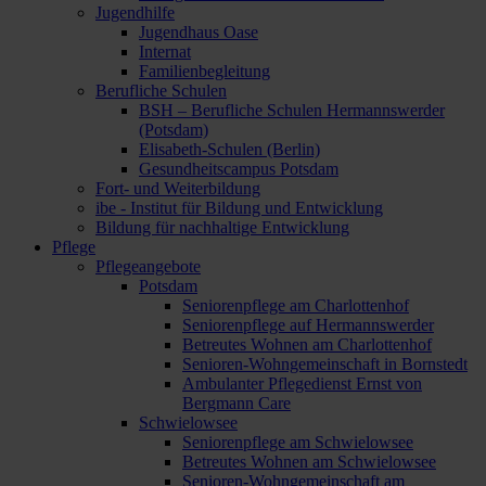
Jugendhilfe
Jugendhaus Oase
Internat
Familienbegleitung
Berufliche Schulen
BSH – Berufliche Schulen Hermannswerder
(Potsdam)
Elisabeth-Schulen (Berlin)
Gesundheitscampus Potsdam
Fort- und Weiterbildung
ibe - Institut für Bildung und Entwicklung
Bildung für nachhaltige Entwicklung
Pflege
Pflegeangebote
Potsdam
Seniorenpflege am Charlottenhof
Seniorenpflege auf Hermannswerder
Betreutes Wohnen am Charlottenhof
Senioren-Wohngemeinschaft in Bornstedt
Ambulanter Pflegedienst Ernst von
Bergmann Care
Schwielowsee
Seniorenpflege am Schwielowsee
Betreutes Wohnen am Schwielowsee
Senioren-Wohngemeinschaft am