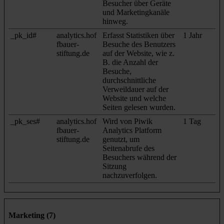
Besucher über Geräte
und Marketingkanäle
hinweg.
_pk_id#
analytics.hof
Erfasst Statistiken über
1 Jahr
fbauer-
Besuche des Benutzers
stiftung.de
auf der Website, wie z.
B. die Anzahl der
Besuche,
durchschnittliche
Verweildauer auf der
Website und welche
Seiten gelesen wurden.
_pk_ses#
analytics.hof
Wird von Piwik
1 Tag
fbauer-
Analytics Platform
stiftung.de
genutzt, um
Seitenabrufe des
Besuchers während der
Sitzung
nachzuverfolgen.
Marketing (7)