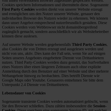
von Ihnen verwendeten Browser zugeordnet gespeichert werden.
Cookies speichern Informationen und übermitteln diese. Sogenannte
First Party Cookies
werden direkt von unserer Website erzeugt
und ermöglichen uns den Nutzer unserer Website, genauer den
individuellen Browser des Nutzers wieder zu erkennen. Wir können
dann unser Angebot entsprechend nutzerfreundlich gestalten. Diese
Cookies werden vom Webbrowser nicht domainübergreifend
zugänglich gemacht, sondern ausschließlich wir als Websitebetreiber
können diese auslesen.
Auf unserer Website werden gegebenenfalls
Third Party Cookies
,
also Cookies die von Dritten erzeugt und ausgelesen werden und
nicht von uns, aktiv. Dies kann der Fall sein, wenn Sie auf einigen
Seiten unseres Angebotes eingebettete Dienste von Drittanbietern
nutzen. Third Party-Cookies werden dazu genutzt, das Surfverhalten
eines Nutzers über einen längeren Zeitraum auch ohne explizite
Anmeldung durch den Benutzer auf einer Website und über mehrere
Webangebote hinweg zu beobachten. Dies betrifft Dienste wie
Google Maps oder Youtube. Genaueres entnehmen Sie bitte dem
Unterpunkt 2.4 Dienste von Drittanbietern.
Lebensdauer von Cookies
Sogenannte transiente Cookies werden automatisiert gelöscht, wenn
Sie den Browser schließen. Dazu zählen insbesondere die
Session-
Cookies
. Diese speichern eine sogenannte Session-ID, mit welcher