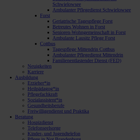
Schwielowsee
Ambulanter Pflegedienst Schwielowsee
Forst
Geriatrische Tagespflege Forst
Betreutes Wohnen in Forst
Senioren-Wohngemeinschaft in Forst
Ambulante Lausitz Pflege Forst
Cottbus
Tagespflege Mittendrin Cottbus
Ambulanter Pflegedienst Mittendrin
Familienentlastender Dienst (FED)
Neuigkeiten
Karriere
Ausbildung
Erzieher*in
Heilpädagog*in
Pflegefachkraft
Sozialassistent*in
Gesundheitsberufe
Freiwilligendienst und Praktika
Beratung
Hospizdienst
Telefonseelsorge
Kinder- und Jugendtelefon
Pflege in Not Brandenburg