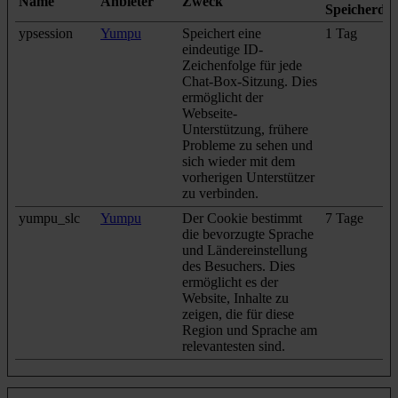
Name
Anbieter
Zweck
Speicherda
ypsession
Yumpu
Speichert eine
1 Tag
eindeutige ID-
Zeichenfolge für jede
Chat-Box-Sitzung. Dies
ermöglicht der
Webseite-
Unterstützung, frühere
Probleme zu sehen und
sich wieder mit dem
vorherigen Unterstützer
zu verbinden.
yumpu_slc
Yumpu
Der Cookie bestimmt
7 Tage
die bevorzugte Sprache
und Ländereinstellung
des Besuchers. Dies
ermöglicht es der
Website, Inhalte zu
zeigen, die für diese
Region und Sprache am
relevantesten sind.