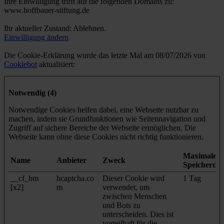
Ihre Einwilligung trifft auf die folgenden Domains zu:
www.hoffbauer-stiftung.de
Ihr aktueller Zustand: Ablehnen.
Einwilligung ändern
Die Cookie-Erklärung wurde das letzte Mal am 08/07/2026 von
Cookiebot
aktualisiert:
Notwendig (4)
Notwendige Cookies helfen dabei, eine Webseite nutzbar zu
machen, indem sie Grundfunktionen wie Seitennavigation und
Zugriff auf sichere Bereiche der Webseite ermöglichen. Die
Webseite kann ohne diese Cookies nicht richtig funktionieren.
Maximale
Name
Anbieter
Zweck
Speicherda
__cf_bm
hcaptcha.co
Dieser Cookie wird
1 Tag
[x2]
m
verwendet, um
zwischen Menschen
und Bots zu
unterscheiden. Dies ist
vorteilhaft für die