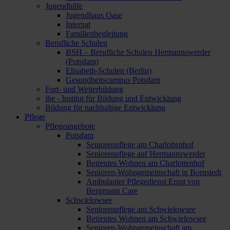
Jugendhilfe
Jugendhaus Oase
Internat
Familienbegleitung
Berufliche Schulen
BSH – Berufliche Schulen Hermannswerder
(Potsdam)
Elisabeth-Schulen (Berlin)
Gesundheitscampus Potsdam
Fort- und Weiterbildung
ibe - Institut für Bildung und Entwicklung
Bildung für nachhaltige Entwicklung
Pflege
Pflegeangebote
Potsdam
Seniorenpflege am Charlottenhof
Seniorenpflege auf Hermannswerder
Betreutes Wohnen am Charlottenhof
Senioren-Wohngemeinschaft in Bornstedt
Ambulanter Pflegedienst Ernst von
Bergmann Care
Schwielowsee
Seniorenpflege am Schwielowsee
Betreutes Wohnen am Schwielowsee
Senioren-Wohngemeinschaft am