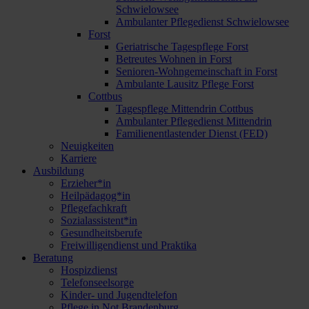
Schwielowsee
Ambulanter Pflegedienst Schwielowsee
Forst
Geriatrische Tagespflege Forst
Betreutes Wohnen in Forst
Senioren-Wohngemeinschaft in Forst
Ambulante Lausitz Pflege Forst
Cottbus
Tagespflege Mittendrin Cottbus
Ambulanter Pflegedienst Mittendrin
Familienentlastender Dienst (FED)
Neuigkeiten
Karriere
Ausbildung
Erzieher*in
Heilpädagog*in
Pflegefachkraft
Sozialassistent*in
Gesundheitsberufe
Freiwilligendienst und Praktika
Beratung
Hospizdienst
Telefonseelsorge
Kinder- und Jugendtelefon
Pflege in Not Brandenburg