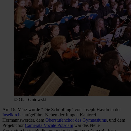
© Olaf Gutowski
Am 16. März wurde "Die Schöpfung" von Joseph Haydn in der
Inselkirche
aufgeführt. Neben der Jungen Kantorei
Hermannswerder, dem
Oberstufenchor des Gymnasiums
, und dem
Projektchor
Camerata Vocale Potsdam
war das Neue
Konzertorchester Berlin, unter der Leitung von Anna Barbara