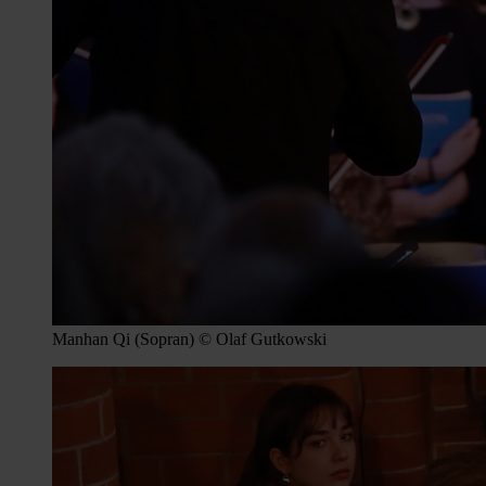
Manhan Qi (Sopran) © Olaf Gutkowski