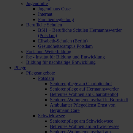
Jugendhilfe
Jugendhaus Oase
Internat
Familienbegleitung
Berufliche Schulen
BSH – Berufliche Schulen Hermannswerder
(Potsdam)
Elisabeth-Schulen (Berlin)
Gesundheitscampus Potsdam
Fort- und Weiterbildung
ibe - Institut für Bildung und Entwicklung
Bildung für nachhaltige Entwicklung
Pflege
Pflegeangebote
Potsdam
Seniorenpflege am Charlottenhof
Seniorenpflege auf Hermannswerder
Betreutes Wohnen am Charlottenhof
Senioren-Wohngemeinschaft in Bornstedt
Ambulanter Pflegedienst Ernst von
Bergmann Care
Schwielowsee
Seniorenpflege am Schwielowsee
Betreutes Wohnen am Schwielowsee
Senioren-Wohngemeinschaft am