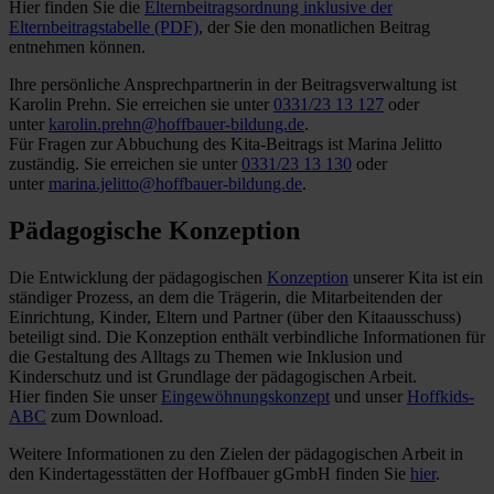
Hier finden Sie die
Elternbeitragsordnung inklusive der
Elternbeitragstabelle (PDF)
, der Sie den monatlichen Beitrag
entnehmen können.
Ihre persönliche Ansprechpartnerin in der Beitragsverwaltung ist
Karolin Prehn. Sie erreichen sie unter
0331/23 13 127
oder
unter
karolin.prehn@hoffbauer-bildung.de
.
Für Fragen zur Abbuchung des Kita-Beitrags ist Marina Jelitto
zuständig. Sie erreichen sie unter
0331/23 13 130
oder
unter
marina.jelitto@hoffbauer-bildung.de
.
Pädagogische Konzeption
Die Entwicklung der pädagogischen
Konzeption
unserer Kita ist ein
ständiger Prozess, an dem die Trägerin, die Mitarbeitenden der
Einrichtung, Kinder, Eltern und Partner (über den Kitaausschuss)
beteiligt sind. Die Konzeption enthält verbindliche Informationen für
die Gestaltung des Alltags zu Themen wie Inklusion und
Kinderschutz und ist Grundlage der pädagogischen Arbeit.
Hier finden Sie unser
Eingewöhnungskonzept
und unser
Hoffkids-
ABC
zum Download.
Weitere Informationen zu den Zielen der pädagogischen Arbeit in
den Kindertagesstätten der Hoffbauer gGmbH finden Sie
hier
.