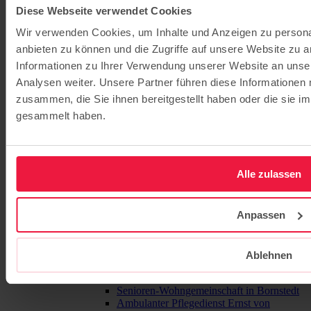
Evangelisches Gymnasium Hermannswerder
Diese Webseite verwendet Cookies
Evangelische Gesamtschule Kleinmachnow
Evangelisches Gymnasium Kleinmachnow
Wir verwenden Cookies, um Inhalte und Anzeigen zu personal
Evangelische Gesamtschule Werder
anbieten zu können und die Zugriffe auf unsere Website zu 
Jugendhilfe
Informationen zu Ihrer Verwendung unserer Website an unse
Jugendhaus Oase
Analysen weiter. Unsere Partner führen diese Informationen
Internat
Familienbegleitung
zusammen, die Sie ihnen bereitgestellt haben oder die sie 
Berufliche Schulen
gesammelt haben.
BSH – Berufliche Schulen Hermannswerder
(Potsdam)
Elisabeth-Schulen (Berlin)
Gesundheitscampus Potsdam
Fort- und Weiterbildung
Alle zulassen
ibe - Institut für Bildung und Entwicklung
Bildung für nachhaltige Entwicklung
Pflege
Anpassen
Pflegeangebote
Potsdam
Seniorenpflege am Charlottenhof
Ablehnen
Seniorenpflege auf Hermannswerder
Betreutes Wohnen am Charlottenhof
Senioren-Wohngemeinschaft in Bornstedt
Ambulanter Pflegedienst Ernst von