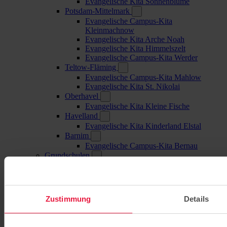
Evangelische Kita Sonnenblume
Potsdam-Mittelmark
Evangelische Campus-Kita
Kleinmachnow
Evangelische Kita Arche Noah
Evangelische Kita Himmelszelt
Evangelische Campus-Kita Werder
Teltow-Fläming
Evangelische Campus-Kita Mahlow
Evangelische Kita St. Nikolai
Oberhavel
Evangelische Kita Kleine Fische
Havelland
Evangelische Kita Kinderland Elstal
Barnim
Evangelische Campus-Kita Bernau
Grundschulen
Evangelische Grundschule Babelsberg
Evangelische Grundschule Bernau
Evangelische Grundschule Kleinmachnow
Evangelische Grundschule Potsdam
Zustimmung
Details
Evangelische Grundschule Mahlow
Evangelische Grundschule Werder
Gymnasien / Gesamtschulen