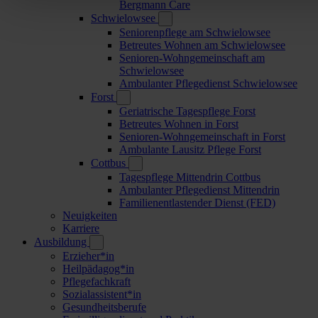
Bergmann Care
Schwielowsee
Seniorenpflege am Schwielowsee
Betreutes Wohnen am Schwielowsee
Senioren-Wohngemeinschaft am
Schwielowsee
Ambulanter Pflegedienst Schwielowsee
Forst
Geriatrische Tagespflege Forst
Betreutes Wohnen in Forst
Senioren-Wohngemeinschaft in Forst
Ambulante Lausitz Pflege Forst
Cottbus
Tagespflege Mittendrin Cottbus
Ambulanter Pflegedienst Mittendrin
Familienentlastender Dienst (FED)
Neuigkeiten
Karriere
Ausbildung
Erzieher*in
Heilpädagog*in
Pflegefachkraft
Sozialassistent*in
Gesundheitsberufe