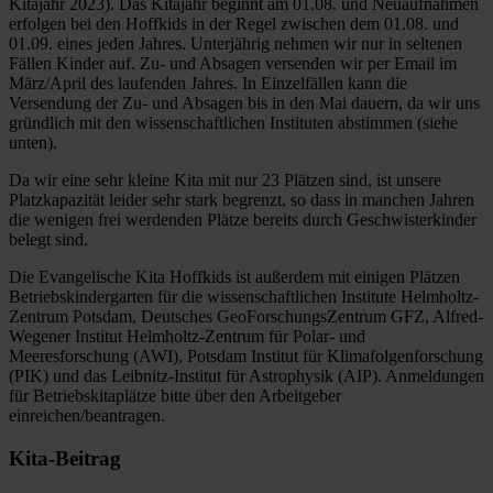
Kitajahr 2023). Das Kitajahr beginnt am 01.08. und Neuaufnahmen
erfolgen bei den Hoffkids in der Regel zwischen dem 01.08. und
01.09. eines jeden Jahres. Unterjährig nehmen wir nur in seltenen
Fällen Kinder auf. Zu- und Absagen versenden wir per Email im
März/April des laufenden Jahres. In Einzelfällen kann die
Versendung der Zu- und Absagen bis in den Mai dauern, da wir uns
gründlich mit den wissenschaftlichen Instituten abstimmen (siehe
unten).
Da wir eine sehr kleine Kita mit nur 23 Plätzen sind, ist unsere
Platzkapazität leider sehr stark begrenzt, so dass in manchen Jahren
die wenigen frei werdenden Plätze bereits durch Geschwisterkinder
belegt sind.
Die Evangelische Kita Hoffkids ist außerdem mit einigen Plätzen
Betriebskindergarten für die wissenschaftlichen Institute Helmholtz-
Zentrum Potsdam, Deutsches GeoForschungsZentrum GFZ, Alfred-
Wegener Institut Helmholtz-Zentrum für Polar- und
Meeresforschung (AWI), Potsdam Institut für Klimafolgenforschung
(PIK) und das Leibnitz-Institut für Astrophysik (AIP). Anmeldungen
für Betriebskitaplätze bitte über den Arbeitgeber
einreichen/beantragen.
Kita-Beitrag