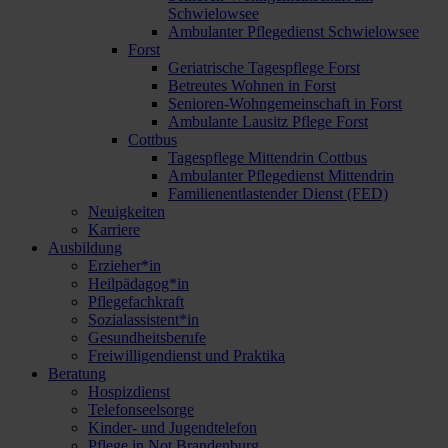
Schwielowsee
Ambulanter Pflegedienst Schwielowsee
Forst
Geriatrische Tagespflege Forst
Betreutes Wohnen in Forst
Senioren-Wohngemeinschaft in Forst
Ambulante Lausitz Pflege Forst
Cottbus
Tagespflege Mittendrin Cottbus
Ambulanter Pflegedienst Mittendrin
Familienentlastender Dienst (FED)
Neuigkeiten
Karriere
Ausbildung
Erzieher*in
Heilpädagog*in
Pflegefachkraft
Sozialassistent*in
Gesundheitsberufe
Freiwilligendienst und Praktika
Beratung
Hospizdienst
Telefonseelsorge
Kinder- und Jugendtelefon
Pflege in Not Brandenburg