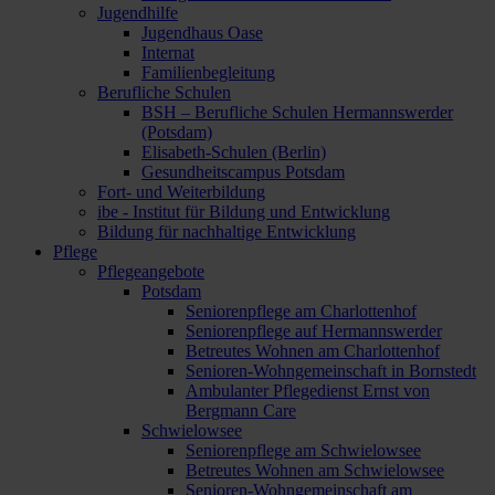
Jugendhilfe
Jugendhaus Oase
Internat
Familienbegleitung
Berufliche Schulen
BSH – Berufliche Schulen Hermannswerder
(Potsdam)
Elisabeth-Schulen (Berlin)
Gesundheitscampus Potsdam
Fort- und Weiterbildung
ibe - Institut für Bildung und Entwicklung
Bildung für nachhaltige Entwicklung
Pflege
Pflegeangebote
Potsdam
Seniorenpflege am Charlottenhof
Seniorenpflege auf Hermannswerder
Betreutes Wohnen am Charlottenhof
Senioren-Wohngemeinschaft in Bornstedt
Ambulanter Pflegedienst Ernst von
Bergmann Care
Schwielowsee
Seniorenpflege am Schwielowsee
Betreutes Wohnen am Schwielowsee
Senioren-Wohngemeinschaft am