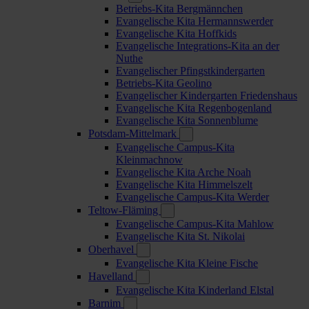
Betriebs-Kita Bergmännchen
Evangelische Kita Hermannswerder
Evangelische Kita Hoffkids
Evangelische Integrations-Kita an der
Nuthe
Evangelischer Pfingstkindergarten
Betriebs-Kita Geolino
Evangelischer Kindergarten Friedenshaus
Evangelische Kita Regenbogenland
Evangelische Kita Sonnenblume
Potsdam-Mittelmark
Evangelische Campus-Kita
Kleinmachnow
Evangelische Kita Arche Noah
Evangelische Kita Himmelszelt
Evangelische Campus-Kita Werder
Teltow-Fläming
Evangelische Campus-Kita Mahlow
Evangelische Kita St. Nikolai
Oberhavel
Evangelische Kita Kleine Fische
Havelland
Evangelische Kita Kinderland Elstal
Barnim