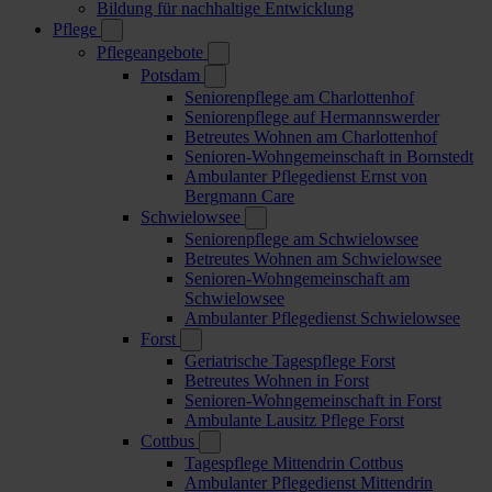
Bildung für nachhaltige Entwicklung
Pflege
Pflegeangebote
Potsdam
Seniorenpflege am Charlottenhof
Seniorenpflege auf Hermannswerder
Betreutes Wohnen am Charlottenhof
Senioren-Wohngemeinschaft in Bornstedt
Ambulanter Pflegedienst Ernst von
Bergmann Care
Schwielowsee
Seniorenpflege am Schwielowsee
Betreutes Wohnen am Schwielowsee
Senioren-Wohngemeinschaft am
Schwielowsee
Ambulanter Pflegedienst Schwielowsee
Forst
Geriatrische Tagespflege Forst
Betreutes Wohnen in Forst
Senioren-Wohngemeinschaft in Forst
Ambulante Lausitz Pflege Forst
Cottbus
Tagespflege Mittendrin Cottbus
Ambulanter Pflegedienst Mittendrin