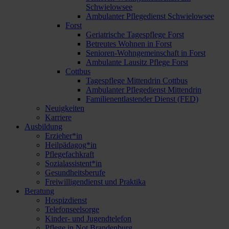
Schwielowsee
Ambulanter Pflegedienst Schwielowsee
Forst
Geriatrische Tagespflege Forst
Betreutes Wohnen in Forst
Senioren-Wohngemeinschaft in Forst
Ambulante Lausitz Pflege Forst
Cottbus
Tagespflege Mittendrin Cottbus
Ambulanter Pflegedienst Mittendrin
Familienentlastender Dienst (FED)
Neuigkeiten
Karriere
Ausbildung
Erzieher*in
Heilpädagog*in
Pflegefachkraft
Sozialassistent*in
Gesundheitsberufe
Freiwilligendienst und Praktika
Beratung
Hospizdienst
Telefonseelsorge
Kinder- und Jugendtelefon
Pflege in Not Brandenburg