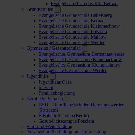
Evangelische Campus-Kita Bernau
Grundschulen
Evangelische Grundschule Babelsberg
Evangelische Grundschule Bernau
Evangelische Grundschule Kleinmachnow
Evangelische Grundschule Potsdam
Evangelische Grundschule Mahlow
Evangelische Grundschule Werder
Gymnasien / Gesamtschulen
Evangelisches Gymnasium Hermannswerder
Evangelische Gesamtschule Kleinmachnow
Evangelisches Gymnasium Kleinmachnow
Evangelische Gesamtschule Werder
Jugendhilfe
Jugendhaus Oase
Internat
Familienbegleitung
Berufliche Schulen
BSH – Berufliche Schulen Hermannswerder
(Potsdam)
Elisabeth-Schulen (Berlin)
Gesundheitscampus Potsdam
Fort- und Weiterbildung
ibe - Institut für Bildung und Entwicklung