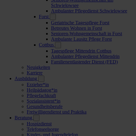
Schwielowsee
Ambulanter Pflegedienst Schwielowsee
Forst
Geriatrische Tagespflege Forst
Betreutes Wohnen in Forst
Senioren-Wohngemeinschaft in Forst
Ambulante Lausitz Pflege Forst
Cottbus
Tagespflege Mittendrin Cottbus
Ambulanter Pflegedienst Mittendrin
Familienentlastender Dienst (FED)
Neuigkeiten
Karriere
Ausbildung
Erzieher*in
Heilpädagog*in
Pflegefachkraft
Sozialassistent*in
Gesundheitsberufe
Freiwilligendienst und Praktika
Beratung
Hospizdienst
Telefonseelsorge
Kinder- und Jugendtelefon