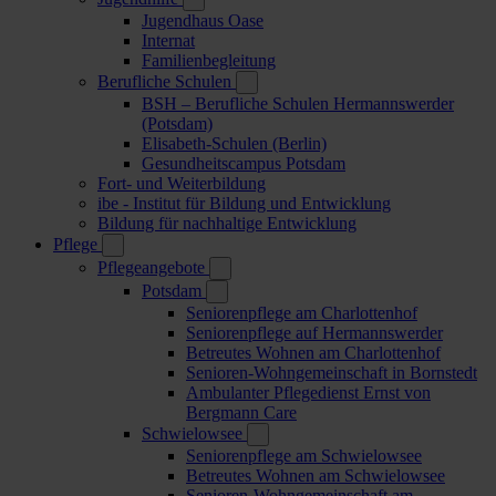
Jugendhaus Oase
Internat
Familienbegleitung
Berufliche Schulen
BSH – Berufliche Schulen Hermannswerder
(Potsdam)
Elisabeth-Schulen (Berlin)
Gesundheitscampus Potsdam
Fort- und Weiterbildung
ibe - Institut für Bildung und Entwicklung
Bildung für nachhaltige Entwicklung
Pflege
Pflegeangebote
Potsdam
Seniorenpflege am Charlottenhof
Seniorenpflege auf Hermannswerder
Betreutes Wohnen am Charlottenhof
Senioren-Wohngemeinschaft in Bornstedt
Ambulanter Pflegedienst Ernst von
Bergmann Care
Schwielowsee
Seniorenpflege am Schwielowsee
Betreutes Wohnen am Schwielowsee
Senioren-Wohngemeinschaft am