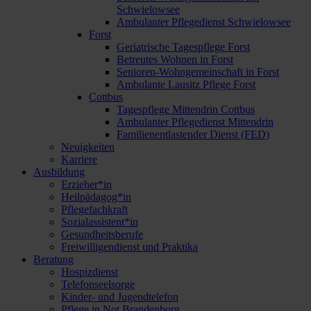
Schwielowsee
Ambulanter Pflegedienst Schwielowsee
Forst
Geriatrische Tagespflege Forst
Betreutes Wohnen in Forst
Senioren-Wohngemeinschaft in Forst
Ambulante Lausitz Pflege Forst
Cottbus
Tagespflege Mittendrin Cottbus
Ambulanter Pflegedienst Mittendrin
Familienentlastender Dienst (FED)
Neuigkeiten
Karriere
Ausbildung
Erzieher*in
Heilpädagog*in
Pflegefachkraft
Sozialassistent*in
Gesundheitsberufe
Freiwilligendienst und Praktika
Beratung
Hospizdienst
Telefonseelsorge
Kinder- und Jugendtelefon
Pflege in Not Brandenburg