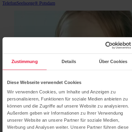
TelefonSeelsorge® Potsdam
Zustimmung
Details
Über Cookies
Diese Webseite verwendet Cookies
Wir verwenden Cookies, um Inhalte und Anzeigen zu
personalisieren, Funktionen für soziale Medien anbieten zu
können und die Zugriffe auf unsere Website zu analysieren.
Kinder- und Jugendtelefon
Außerdem geben wir Informationen zu Ihrer Verwendung
"Sich aussprechen können" – das ist für Mädchen und Jungen am
unserer Website an unsere Partner für soziale Medien,
Kinder- und Jugendtelefon und über die E-Mail Beratung möglich.
Werbung und Analysen weiter. Unsere Partner führen diese