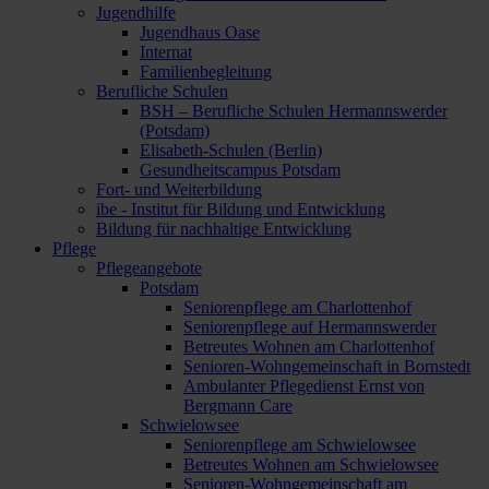
Jugendhilfe
Jugendhaus Oase
Internat
Familienbegleitung
Berufliche Schulen
BSH – Berufliche Schulen Hermannswerder
(Potsdam)
Elisabeth-Schulen (Berlin)
Gesundheitscampus Potsdam
Fort- und Weiterbildung
ibe - Institut für Bildung und Entwicklung
Bildung für nachhaltige Entwicklung
Pflege
Pflegeangebote
Potsdam
Seniorenpflege am Charlottenhof
Seniorenpflege auf Hermannswerder
Betreutes Wohnen am Charlottenhof
Senioren-Wohngemeinschaft in Bornstedt
Ambulanter Pflegedienst Ernst von
Bergmann Care
Schwielowsee
Seniorenpflege am Schwielowsee
Betreutes Wohnen am Schwielowsee
Senioren-Wohngemeinschaft am