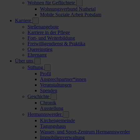
Wohnen für Geflüchtete
Wohnungsverbund Nuthetal
Mobile Soziale Arbeit Potsdam
Karriere
Stellenangebote
Karriere in der Pflege
Fort- und Weiterbildung
Freiwilligendienst & Praktika
Quereinstieg
Ehrenamt
Über uns
Stiftung
Profil
Ansprechpartner*innen
Veranstaltungen
Spenden
Geschichte
Chronik
Ausstellung
Hermannswerder
Kirchengemeinde
Tagungshaus
Wasser- und Sport-Zentrum Hermannswerder
Immobilienverwaltung