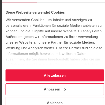
Diese Webseite verwendet Cookies
Wir verwenden Cookies, um Inhalte und Anzeigen zu
personalisieren, Funktionen für soziale Medien anbieten zu
können und die Zugriffe auf unsere Website zu analysieren.
Außerdem geben wir Informationen zu Ihrer Verwendung
unserer Website an unsere Partner für soziale Medien,
Werbung und Analysen weiter. Unsere Partner führen diese
Informationen möglicherweise mit weiteren Daten
Evangelisches Gymnasium Kleinmachnow
zusammen, die Sie ihnen bereitgestellt haben oder die sie
Das Gymnasium setzt einen Fokus auf Kommunikation in der
im Rahmen Ihrer Nutzung der Dienste gesammelt haben.
Informationsgesellschaft, bietet Räume mit moderner Ausstattung
auf hohem technischen Niveau und Lernangebote mit vielseitigen
Alle zulassen
Unterrichtsmethoden.
Evangelisches Gymnasium Kleinmachnow
Anpassen
Ablehnen