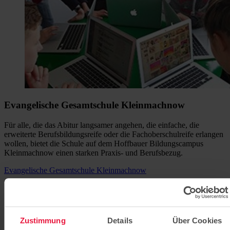
Evangelische Gesamtschule Kleinmachnow
Für alle, die das Abitur langsamer angehen, die einfache, die
erweiterte Berufsbildungsreife oder die Fachoberschulreife erlangen
wollen, bietet die Schule auf dem Hoffbauer Bildungscampus
Kleinmachnow einen starken Praxis- und Berufsbezug.
Evangelische Gesamtschule Kleinmachnow
Zustimmung
Details
Über Cookies