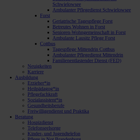
Schwielowsee
Ambulanter Pflegedienst Schwielowsee
Forst
Geriatrische Tagespflege Forst
Betreutes Wohnen in Forst
Senioren-Wohngemeinschaft in Forst
Ambulante Lausitz Pflege Forst
Cottbus
Tagespflege Mittendrin Cottbus
Ambulanter Pflegedienst Mittendrin
Familienentlastender Dienst (FED)
Neuigkeiten
Karriere
Ausbildung
Erzieher*in
Heilpädagog*in
Pflegefachkraft
Sozialassistent*in
Gesundheitsberufe
Freiwilligendienst und Praktika
Beratung
Hospizdienst
Telefonseelsorge
Kinder- und Jugendtelefon
Pflege in Not Brandenburg