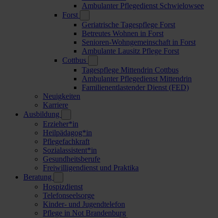
Ambulanter Pflegedienst Schwielowsee
Forst
Geriatrische Tagespflege Forst
Betreutes Wohnen in Forst
Senioren-Wohngemeinschaft in Forst
Ambulante Lausitz Pflege Forst
Cottbus
Tagespflege Mittendrin Cottbus
Ambulanter Pflegedienst Mittendrin
Familienentlastender Dienst (FED)
Neuigkeiten
Karriere
Ausbildung
Erzieher*in
Heilpädagog*in
Pflegefachkraft
Sozialassistent*in
Gesundheitsberufe
Freiwilligendienst und Praktika
Beratung
Hospizdienst
Telefonseelsorge
Kinder- und Jugendtelefon
Pflege in Not Brandenburg