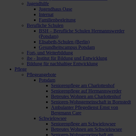
Jugendhilfe
Jugendhaus Oase
Internat
Familienbegleitung
Berufliche Schulen
BSH – Berufliche Schulen Hermannswerder
(Potsdam)
Elisabeth-Schulen (Berlin)
Gesundheitscampus Potsdam
Fort- und Weiterbildung
ibe - Institut für Bildung und Entwicklung
Bildung für nachhaltige Entwicklung
Pflege
Pflegeangebote
Potsdam
Seniorenpflege am Charlottenhof
Seniorenpflege auf Hermannswerder
Betreutes Wohnen am Charlottenhof
Senioren-Wohngemeinschaft in Bornstedt
Ambulanter Pflegedienst Ernst von
Bergmann Care
Schwielowsee
Seniorenpflege am Schwielowsee
Betreutes Wohnen am Schwielowsee
Senioren-Wohngemeinschaft am