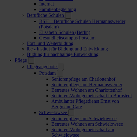
Internat
Familienbegleitung
Berufliche Schulen
BSH – Berufliche Schulen Hermannswerder
(Potsdam)
Elisabeth-Schulen (Berlin)
Gesundheitscampus Potsdam
Fort- und Weiterbildung
ibe - Institut für Bildung und Entwicklung
Bildung für nachhaltige Entwicklung
Pflege
Pflegeangebote
Potsdam
Seniorenpflege am Charlottenhof
Seniorenpflege auf Hermannswerder
Betreutes Wohnen am Charlottenhof
Senioren-Wohngemeinschaft in Bornstedt
Ambulanter Pflegedienst Ernst von
Bergmann Care
Schwielowsee
Seniorenpflege am Schwielowsee
Betreutes Wohnen am Schwielowsee
Senioren-Wohngemeinschaft am
Schwielowsee