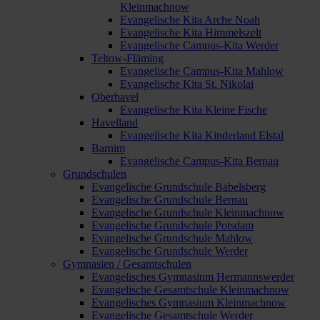
Kleinmachnow
Evangelische Kita Arche Noah
Evangelische Kita Himmelszelt
Evangelische Campus-Kita Werder
Teltow-Fläming
Evangelische Campus-Kita Mahlow
Evangelische Kita St. Nikolai
Oberhavel
Evangelische Kita Kleine Fische
Havelland
Evangelische Kita Kinderland Elstal
Barnim
Evangelische Campus-Kita Bernau
Grundschulen
Evangelische Grundschule Babelsberg
Evangelische Grundschule Bernau
Evangelische Grundschule Kleinmachnow
Evangelische Grundschule Potsdam
Evangelische Grundschule Mahlow
Evangelische Grundschule Werder
Gymnasien / Gesamtschulen
Evangelisches Gymnasium Hermannswerder
Evangelische Gesamtschule Kleinmachnow
Evangelisches Gymnasium Kleinmachnow
Evangelische Gesamtschule Werder