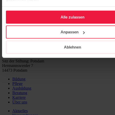
Videos und Bilder zur Potsdamer Konferenz zur
Pädagogik
Alle zulassen
Ab sofort stehen Ihnen die Impulsvorträge und Bilder der Konferenz
zur Verfügung.
Anpassen
Weiterlesen
Ablehnen
Sitz der Stiftung: Potsdam
Hermannswerder 7
14473 Potsdam
Bildung
Pflege
Ausbildung
Beratung
Karriere
Über uns
Aktuelles