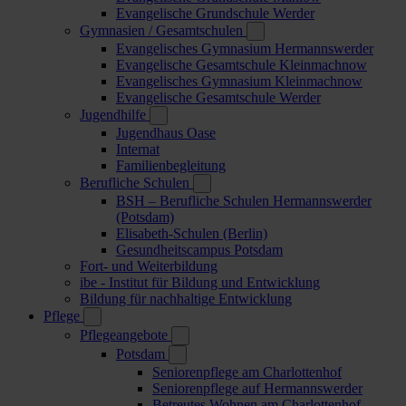
Evangelische Grundschule Werder
Gymnasien / Gesamtschulen
Evangelisches Gymnasium Hermannswerder
Evangelische Gesamtschule Kleinmachnow
Evangelisches Gymnasium Kleinmachnow
Evangelische Gesamtschule Werder
Jugendhilfe
Jugendhaus Oase
Internat
Familienbegleitung
Berufliche Schulen
BSH – Berufliche Schulen Hermannswerder
(Potsdam)
Elisabeth-Schulen (Berlin)
Gesundheitscampus Potsdam
Fort- und Weiterbildung
ibe - Institut für Bildung und Entwicklung
Bildung für nachhaltige Entwicklung
Pflege
Pflegeangebote
Potsdam
Seniorenpflege am Charlottenhof
Seniorenpflege auf Hermannswerder
Betreutes Wohnen am Charlottenhof