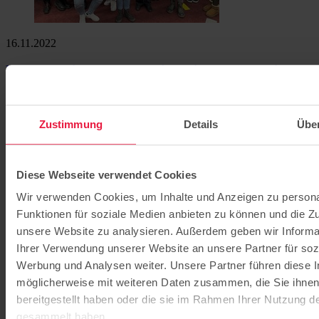
16.11.2022
Neue Fortbildung als Praxisanleitende für Erzieher
und Erzieherinnen
Mitte November 2022 haben die ersten 15 Teilnehmerinnen ihr
Zustimmung
Details
Übe
Zertifikat als „Praxisanleiterin für Sozialberufe“ erhalten.
Weiterlesen
Diese Webseite verwendet Cookies
Wir verwenden Cookies, um Inhalte und Anzeigen zu persona
Funktionen für soziale Medien anbieten zu können und die Zug
unsere Website zu analysieren. Außerdem geben wir Informa
Ihrer Verwendung unserer Website an unsere Partner für soz
Werbung und Analysen weiter. Unsere Partner führen diese 
möglicherweise mit weiteren Daten zusammen, die Sie ihne
bereitgestellt haben oder die sie im Rahmen Ihrer Nutzung d
gesammelt haben.
18.10.2022