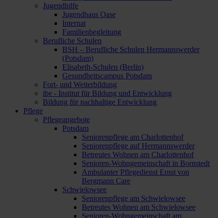
Jugendhilfe
Jugendhaus Oase
Internat
Familienbegleitung
Berufliche Schulen
BSH – Berufliche Schulen Hermannswerder
(Potsdam)
Elisabeth-Schulen (Berlin)
Gesundheitscampus Potsdam
Fort- und Weiterbildung
ibe - Institut für Bildung und Entwicklung
Bildung für nachhaltige Entwicklung
Pflege
Pflegeangebote
Potsdam
Seniorenpflege am Charlottenhof
Seniorenpflege auf Hermannswerder
Betreutes Wohnen am Charlottenhof
Senioren-Wohngemeinschaft in Bornstedt
Ambulanter Pflegedienst Ernst von
Bergmann Care
Schwielowsee
Seniorenpflege am Schwielowsee
Betreutes Wohnen am Schwielowsee
Senioren-Wohngemeinschaft am