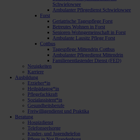
Schwielowsee
Ambulanter Pflegedienst Schwielowsee
Forst
Geriatrische Tagespflege Forst
Betreutes Wohnen in Forst
Senioren-Wohngemeinschaft in Forst
Ambulante Lausitz Pflege Forst
Cottbus
Tagespflege Mittendrin Cottbus
Ambulanter Pflegedienst Mittendrin
Familienentlastender Dienst (FED)
Neuigkeiten
Karriere
Ausbildung
Erzieher*in
Heilpädagog*in
Pflegefachkraft
Sozialassistent*in
Gesundheitsberufe
Freiwilligendienst und Praktika
Beratung
Hospizdienst
Telefonseelsorge
Kinder- und Jugendtelefon
Pflege in Not Brandenburg