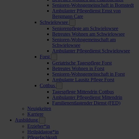
Senioren-Wohngemeinschaft in Bornstedt
Ambulanter Pflegedienst Ernst von
Bergmann Care
Schwielowsee
Seniorenpflege am Schwielowsee
Betreutes Wohnen am Schwielowsee
Senioren-Wohngemeinschaft am
Schwielowsee
Ambulanter Pflegedienst Schwielowsee
Forst
Geriatrische Tagespflege Forst
Betreutes Wohnen in Forst
Senioren-Wohngemeinschaft in Forst
Ambulante Lausitz Pflege Forst
Cottbus
Tagespflege Mittendrin Cottbus
Ambulanter Pflegedienst Mittendrin
Familienentlastender Dienst (FED)
Neuigkeiten
Karriere
Ausbildung
Erzieher*in
Heilpädagog*in
Pflegefachkraft