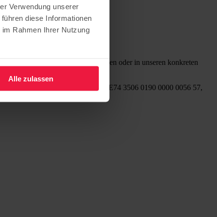
hrer Verwendung unserer
 führen diese Informationen
ie im Rahmen Ihrer Nutzung
rder. Ob Sie uns hierbei unterstützen oder in unseren konkreten
Alle zulassen
enkonto bei der KD-Bank eG, IBAN DE74 3506 0190 0000 0056 57,
resse angeben!