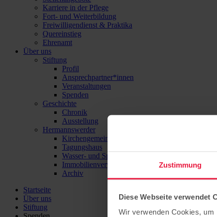
Karriere in der Pflege
Fort- und Weiterbildung
Freiwilligendienst & Praktika
Quereinstieg
Ehrenamt
Über uns
Stiftung
Profil
Ansprechpartner*innen
Veranstaltungen
Spenden
Geschichte
Chronik
Ausstellung
Hermannswerder
Kirchengemeinde
Tagungshaus
Wasser- und Sport-Zentrum Hermannswerder
Immobilienverwaltung
Zustimmung
Archiv
Startseite
Diese Webseite verwendet 
Über uns
Stiftung
Wir verwenden Cookies, um I
Spenden