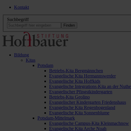
Kontakt
Suchbegriff
Bildung
Kitas
Potsdam
Betriebs-Kita Bergmännchen
Evangelische Kita Hermannswerder
Evangelische Kita Hoffkids
Evangelische Integrations-Kita an der Nuthe
Evangelischer Pfingstkindergarten
Betriebs-Kita Geolino
Evangelischer Kindergarten Friedenshaus
Evangelische Kita Regenbogenland
Evangelische Kita Sonnenblume
Potsdam-Mittelmark
Evangelische Campus-Kita Kleinmachnow
Evangelische Kita Arche Noah