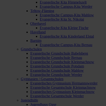
Evangelische Kita Himmelszelt
Evangelische Campus-Kita Werder
Teltow-Fläming
Evangelische Campus-Kita Mahlow
Evangelische Kita St. Nikolai
Oberhavel
Evangelische Kita Kleine Fische
Havelland
Evangelische Kita Kinderland Elstal
Barnim
Evangelische Campus-Kita Bernau
Grundschulen
Evangelische Grundschule Babelsberg
Evangelische Grundschule Bernau
Evangelische Grundschule Kleinmachnow
Evangelische Grundschule Potsdam
Evangelische Grundschule Mahlow
Evangelische Grundschule Werder
Gymnasien / Gesamtschulen
Evangelisches Gymnasium Hermannswerder
Evangelische Gesamtschule Kleinmachnow
Evangelisches Gymnasium Kleinmachnow
Evangelische Gesamtschule Werder
Jugendhilfe
Jugendhaus Oase