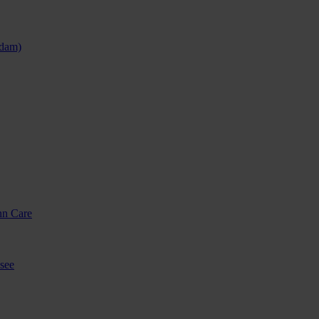
sdam)
nn Care
see