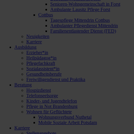
Senioren-Wohngemeinschaft in Forst
Ambulante Lausitz Pflege Forst
Cottbus
Tagespflege Mittendrin Cottbus
Ambulanter Pflegedienst Mittendrin
Familienentlastender Dienst (FED)
Neuigkeiten
Karriere
Ausbildung
Erzieher*in
Heilpädagog*in
Pflegefachkraft
Sozialassistent*in
Gesundheitsberufe
Freiwilligendienst und Praktika
Beratung
Hospizdienst
Telefonseelsorge
Kinder- und Jugendtelefon
Pflege in Not Brandenburg
Wohnen für Geflüchtete
Wohnungsverbund Nuthetal
Mobile Soziale Arbeit Potsdam
Karriere
Stellenangebote