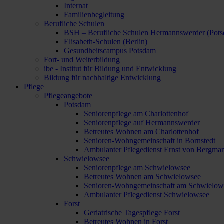
Internat
Familienbegleitung
Berufliche Schulen
BSH – Berufliche Schulen Hermannswerder (Pot
Elisabeth-Schulen (Berlin)
Gesundheitscampus Potsdam
Fort- und Weiterbildung
ibe - Institut für Bildung und Entwicklung
Bildung für nachhaltige Entwicklung
Pflege
Pflegeangebote
Potsdam
Seniorenpflege am Charlottenhof
Seniorenpflege auf Hermannswerder
Betreutes Wohnen am Charlottenhof
Senioren-Wohngemeinschaft in Bornstedt
Ambulanter Pflegedienst Ernst von Bergma
Schwielowsee
Seniorenpflege am Schwielowsee
Betreutes Wohnen am Schwielowsee
Senioren-Wohngemeinschaft am Schwielow
Ambulanter Pflegedienst Schwielowsee
Forst
Geriatrische Tagespflege Forst
Betreutes Wohnen in Forst