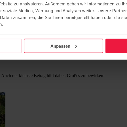
Website zu analysieren. Außerdem geben wir Informationen zu I
r soziale Medien, Werbung und Analysen weiter. Unsere Partner
 Daten zusammen, die Sie ihnen bereitgestellt haben oder die s
nd Perspektiven
n.
istorischen Gebäude-Ensembles und der Natur auf der Insel Hermannswe
ende.
Anpassen
it zugute, die Ihnen am Herzen liegt. Sie können dazu unser Spend
an, wenn Sie dabei Ihren Namen, Vornamen und die vollständige Ad
. Auch der kleinste Betrag hilft dabei, Großes zu bewirken!