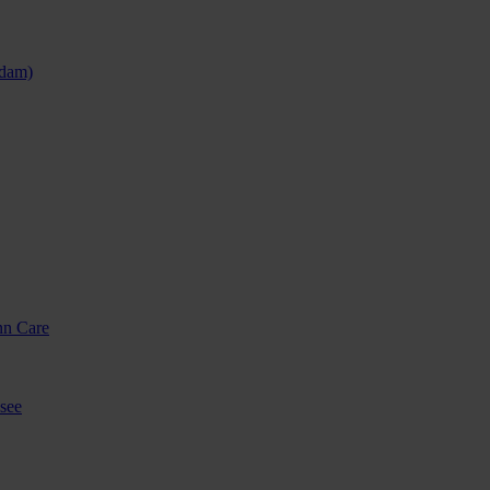
sdam)
nn Care
see