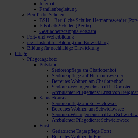
Internat
Familienbegleitung
Berufliche Schulen
BSH – Berufliche Schulen Hermannswerder (Pot
Elisabeth-Schulen (Berlin)
Gesundheitscampus Potsdam
Fort- und Weiterbildung
ibe - Institut für Bildung und Entwicklung
Bildung für nachhaltige Entwicklung
Pflege
Pflegeangebote
Potsdam
Seniorenpflege am Charlottenhof
Seniorenpflege auf Hermannswerder
Betreutes Wohnen am Charlottenhof
Senioren-Wohngemeinschaft in Bornstedt
Ambulanter Pflegedienst Ernst von Bergma
Schwielowsee
Seniorenpflege am Schwielowsee
Betreutes Wohnen am Schwielowsee
Senioren-Wohngemeinschaft am Schwielow
Ambulanter Pflegedienst Schwielowsee
Forst
Geriatrische Tagespflege Forst
Betreutes Wohnen in Forst