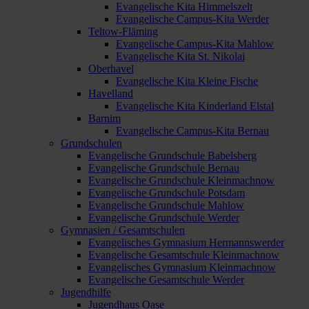
Evangelische Kita Himmelszelt
Evangelische Campus-Kita Werder
Teltow-Fläming
Evangelische Campus-Kita Mahlow
Evangelische Kita St. Nikolai
Oberhavel
Evangelische Kita Kleine Fische
Havelland
Evangelische Kita Kinderland Elstal
Barnim
Evangelische Campus-Kita Bernau
Grundschulen
Evangelische Grundschule Babelsberg
Evangelische Grundschule Bernau
Evangelische Grundschule Kleinmachnow
Evangelische Grundschule Potsdam
Evangelische Grundschule Mahlow
Evangelische Grundschule Werder
Gymnasien / Gesamtschulen
Evangelisches Gymnasium Hermannswerder
Evangelische Gesamtschule Kleinmachnow
Evangelisches Gymnasium Kleinmachnow
Evangelische Gesamtschule Werder
Jugendhilfe
Jugendhaus Oase