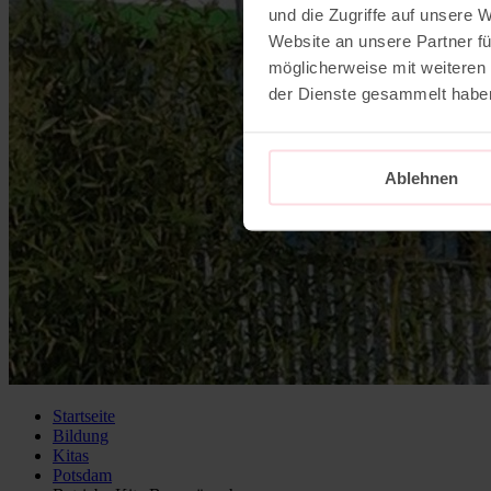
und die Zugriffe auf unsere 
Website an unsere Partner fü
möglicherweise mit weiteren
der Dienste gesammelt habe
Ablehnen
Startseite
Bildung
Kitas
Potsdam