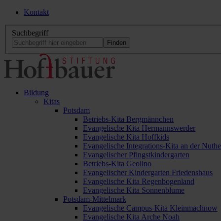
Kontakt
Suchbegriff
Bildung
Kitas
Potsdam
Betriebs-Kita Bergmännchen
Evangelische Kita Hermannswerder
Evangelische Kita Hoffkids
Evangelische Integrations-Kita an der Nuthe
Evangelischer Pfingstkindergarten
Betriebs-Kita Geolino
Evangelischer Kindergarten Friedenshaus
Evangelische Kita Regenbogenland
Evangelische Kita Sonnenblume
Potsdam-Mittelmark
Evangelische Campus-Kita Kleinmachnow
Evangelische Kita Arche Noah