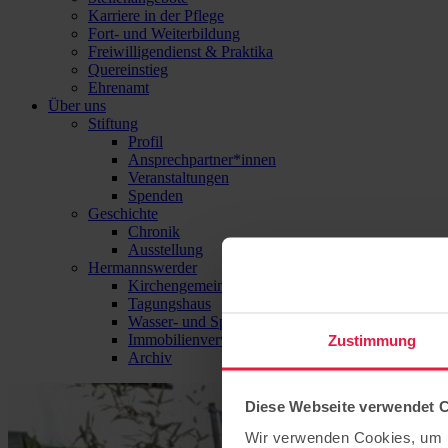
Karriere in der Pflege
Fort- und Weiterbildung
Freiwilligendienst & Praktika
Quereinstieg
Ehrenamt
Über uns
Stiftung
Profil
Ansprechpartner*innen
Veranstaltungen
Spenden
Geschichte
Chronik
Ausstellung
Hermannswerder
Kirchengemeinde
Tagungshaus
Wasser- und Sport-Zentrum Hermannswerder
Immobilienverwaltung
Zustimmung
Archiv
Diese Webseite verwendet 
Wir verwenden Cookies, um I