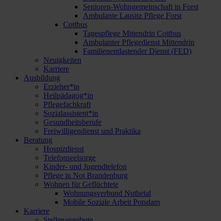
Senioren-Wohngemeinschaft in Forst
Ambulante Lausitz Pflege Forst
Cottbus
Tagespflege Mittendrin Cottbus
Ambulanter Pflegedienst Mittendrin
Familienentlastender Dienst (FED)
Neuigkeiten
Karriere
Ausbildung
Erzieher*in
Heilpädagog*in
Pflegefachkraft
Sozialassistent*in
Gesundheitsberufe
Freiwilligendienst und Praktika
Beratung
Hospizdienst
Telefonseelsorge
Kinder- und Jugendtelefon
Pflege in Not Brandenburg
Wohnen für Geflüchtete
Wohnungsverbund Nuthetal
Mobile Soziale Arbeit Potsdam
Karriere
Stellenangebote