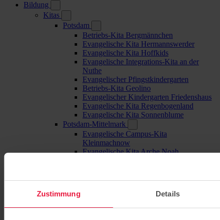
Bildung
Kitas
Potsdam
Betriebs-Kita Bergmännchen
Evangelische Kita Hermannswerder
Evangelische Kita Hoffkids
Evangelische Integrations-Kita an der
Nuthe
Evangelischer Pfingstkindergarten
Betriebs-Kita Geolino
Evangelischer Kindergarten Friedenshaus
Evangelische Kita Regenbogenland
Evangelische Kita Sonnenblume
Potsdam-Mittelmark
Evangelische Campus-Kita
Kleinmachnow
Evangelische Kita Arche Noah
Evangelische Kita Himmelszelt
Evangelische Campus-Kita Werder
Teltow-Fläming
Evangelische Campus-Kita Mahlow
Zustimmung
Details
Evangelische Kita St. Nikolai
Oberhavel
Evangelische Kita Kleine Fische