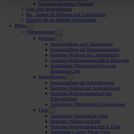
Gesundheitscampus Potsdam
Fort- und Weiterbildung
ibe - Institut für Bildung und Entwicklung
Bildung für nachhaltige Entwicklung
Pflege
Pflegeangebote
Potsdam
Seniorenpflege am Charlottenhof
Seniorenpflege auf Hermannswerder
Betreutes Wohnen am Charlottenhof
Senioren-Wohngemeinschaft in Bornstedt
Ambulanter Pflegedienst Ernst von
Bergmann Care
Schwielowsee
Seniorenpflege am Schwielowsee
Betreutes Wohnen am Schwielowsee
Senioren-Wohngemeinschaft am
Schwielowsee
Ambulanter Pflegedienst Schwielowsee
Forst
Geriatrische Tagespflege Forst
Betreutes Wohnen in Forst
Senioren-Wohngemeinschaft in Forst
Ambulante Lausitz Pflege Forst