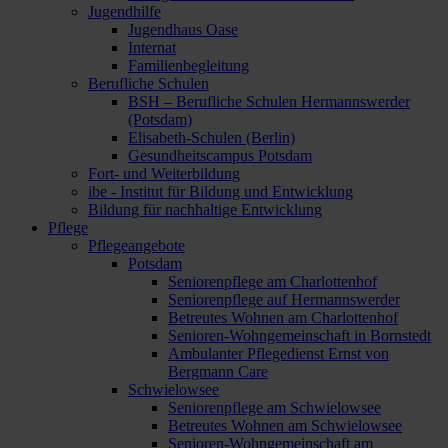
Jugendhilfe
Jugendhaus Oase
Internat
Familienbegleitung
Berufliche Schulen
BSH – Berufliche Schulen Hermannswerder
(Potsdam)
Elisabeth-Schulen (Berlin)
Gesundheitscampus Potsdam
Fort- und Weiterbildung
ibe - Institut für Bildung und Entwicklung
Bildung für nachhaltige Entwicklung
Pflege
Pflegeangebote
Potsdam
Seniorenpflege am Charlottenhof
Seniorenpflege auf Hermannswerder
Betreutes Wohnen am Charlottenhof
Senioren-Wohngemeinschaft in Bornstedt
Ambulanter Pflegedienst Ernst von
Bergmann Care
Schwielowsee
Seniorenpflege am Schwielowsee
Betreutes Wohnen am Schwielowsee
Senioren-Wohngemeinschaft am