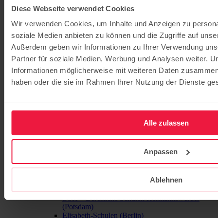
Havelland
Diese Webseite verwendet Cookies
Evangelische Kita Kinderland Elstal
Wir verwenden Cookies, um Inhalte und Anzeigen zu personal
Barnim
Evangelische Campus-Kita Bernau
soziale Medien anbieten zu können und die Zugriffe auf unse
Grundschulen
Außerdem geben wir Informationen zu Ihrer Verwendung uns
Evangelische Grundschule Babelsberg
Partner für soziale Medien, Werbung und Analysen weiter. U
Evangelische Grundschule Bernau
Informationen möglicherweise mit weiteren Daten zusammen, d
Evangelische Grundschule Kleinmachnow
Evangelische Grundschule Potsdam
haben oder die sie im Rahmen Ihrer Nutzung der Dienste g
Evangelische Grundschule Mahlow
Evangelische Grundschule Werder
Gymnasien / Gesamtschulen
Evangelisches Gymnasium Hermannswerder
Alle zulassen
Evangelische Gesamtschule Kleinmachnow
Evangelisches Gymnasium Kleinmachnow
Evangelische Gesamtschule Werder
Anpassen
Jugendhilfe
Jugendhaus Oase
Internat
Familienbegleitung
Ablehnen
Berufliche Schulen
BSH – Berufliche Schulen Hermannswerder
(Potsdam)
Elisabeth-Schulen (Berlin)