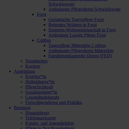
Schwielowsee
Ambulanter Pflegedienst Schwielowsee
Forst
Geriatrische Tagespflege Forst
Betreutes Wohnen in Forst
Senioren-Wohngemeinschaft in Forst
Ambulante Lausitz Pflege Forst
Cottbus
Tagespflege Mittendrin Cottbus
Ambulanter Pflegedienst Mittendrin
Familienentlastender Dienst (FED)
Neuigkeiten
Karriere
Ausbildung
Erzieher*in
Heilpädagog*in
Pflegefachkraft
Sozialassistent*in
Gesundheitsberufe
Freiwilligendienst und Praktika
Beratung
Hospizdienst
Telefonseelsorge
Kinder- und Jugendtelefon
Pflege in Not Brandenburg