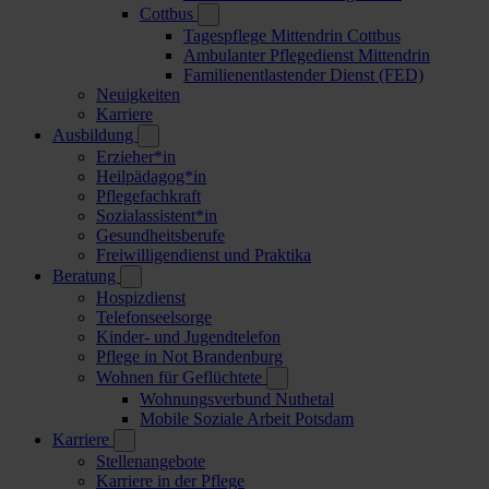
Cottbus
Tagespflege Mittendrin Cottbus
Ambulanter Pflegedienst Mittendrin
Familienentlastender Dienst (FED)
Neuigkeiten
Karriere
Ausbildung
Erzieher*in
Heilpädagog*in
Pflegefachkraft
Sozialassistent*in
Gesundheitsberufe
Freiwilligendienst und Praktika
Beratung
Hospizdienst
Telefonseelsorge
Kinder- und Jugendtelefon
Pflege in Not Brandenburg
Wohnen für Geflüchtete
Wohnungsverbund Nuthetal
Mobile Soziale Arbeit Potsdam
Karriere
Stellenangebote
Karriere in der Pflege