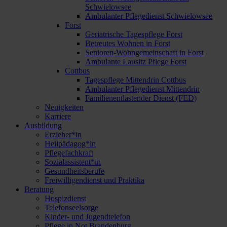
Schwielowsee
Ambulanter Pflegedienst Schwielowsee
Forst
Geriatrische Tagespflege Forst
Betreutes Wohnen in Forst
Senioren-Wohngemeinschaft in Forst
Ambulante Lausitz Pflege Forst
Cottbus
Tagespflege Mittendrin Cottbus
Ambulanter Pflegedienst Mittendrin
Familienentlastender Dienst (FED)
Neuigkeiten
Karriere
Ausbildung
Erzieher*in
Heilpädagog*in
Pflegefachkraft
Sozialassistent*in
Gesundheitsberufe
Freiwilligendienst und Praktika
Beratung
Hospizdienst
Telefonseelsorge
Kinder- und Jugendtelefon
Pflege in Not Brandenburg