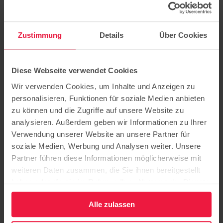
Zustimmung
Details
Über Cookies
Diese Webseite verwendet Cookies
Wir verwenden Cookies, um Inhalte und Anzeigen zu
Sandra Wasse
Recruiting Managerin
personalisieren, Funktionen für soziale Medien anbieten
zu können und die Zugriffe auf unsere Website zu
Tel.: 0331 23 13 479
analysieren. Außerdem geben wir Informationen zu Ihrer
sandra.wasse@hoffbauer-stiftung.de
Verwendung unserer Website an unsere Partner für
soziale Medien, Werbung und Analysen weiter. Unsere
Partner führen diese Informationen möglicherweise mit
weiteren Daten zusammen, die Sie ihnen bereitgestellt
haben oder die sie im Rahmen Ihrer Nutzung der Dienste
gesammelt haben.
Alle zulassen