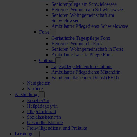
Seniorenpflege am Schwielowsee
Betreutes Wohnen am Schwielowsee
Senioren-Wohngemeinschaft am
Schwielowsee
Ambulanter Pflegedienst Schwielowsee
Forst
Geriatrische Tagespflege Forst
Betreutes Wohnen in Forst
Senioren-Wohngemeinschaft in Forst
Ambulante Lausitz Pflege Forst
Cottbus
Tagespflege Mittendrin Cottbus
Ambulanter Pflegedienst Mittendrin
Familienentlastender Dienst (FED)
Neuigkeiten
Karriere
Ausbildung
Erzieher*in
Heilpädagog*in
Pflegefachkraft
Sozialassistent*in
Gesundheitsberufe
Freiwilligendienst und Praktika
Beratung