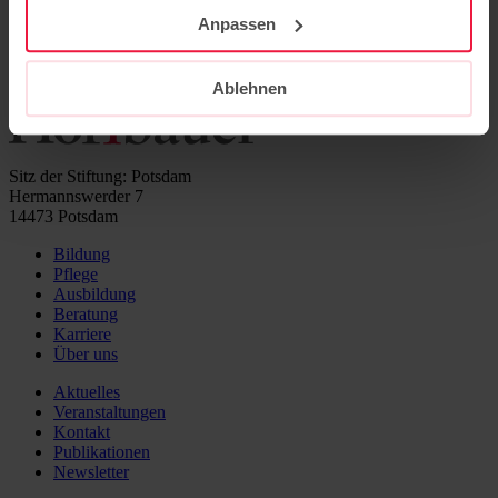
Ines Langguth
Anpassen
Tel.: 0331 23 13 448
ines.langguth@hoffbauer-stiftung.de
Ablehnen
Sitz der Stiftung: Potsdam
Hermannswerder 7
14473 Potsdam
Bildung
Pflege
Ausbildung
Beratung
Karriere
Über uns
Aktuelles
Veranstaltungen
Kontakt
Publikationen
Newsletter