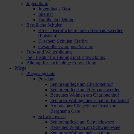
Jugendhilfe
Jugendhaus Oase
Internat
Familienbegleitung
Berufliche Schulen
BSH – Berufliche Schulen Hermannswerder
(Potsdam)
Elisabeth-Schulen (Berlin)
Gesundheitscampus Potsdam
Fort- und Weiterbildung
ibe - Institut für Bildung und Entwicklung
Bildung für nachhaltige Entwicklung
Pflege
Pflegeangebote
Potsdam
Seniorenpflege am Charlottenhof
Seniorenpflege auf Hermannswerder
Betreutes Wohnen am Charlottenhof
Senioren-Wohngemeinschaft in Bornstedt
Ambulanter Pflegedienst Ernst von
Bergmann Care
Schwielowsee
Seniorenpflege am Schwielowsee
Betreutes Wohnen am Schwielowsee
Senioren-Wohngemeinschaft am