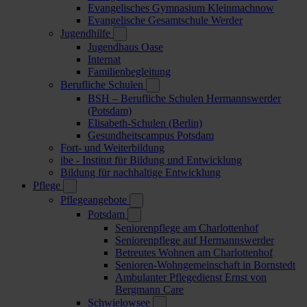
Evangelisches Gymnasium Kleinmachnow
Evangelische Gesamtschule Werder
Jugendhilfe
Jugendhaus Oase
Internat
Familienbegleitung
Berufliche Schulen
BSH – Berufliche Schulen Hermannswerder
(Potsdam)
Elisabeth-Schulen (Berlin)
Gesundheitscampus Potsdam
Fort- und Weiterbildung
ibe - Institut für Bildung und Entwicklung
Bildung für nachhaltige Entwicklung
Pflege
Pflegeangebote
Potsdam
Seniorenpflege am Charlottenhof
Seniorenpflege auf Hermannswerder
Betreutes Wohnen am Charlottenhof
Senioren-Wohngemeinschaft in Bornstedt
Ambulanter Pflegedienst Ernst von
Bergmann Care
Schwielowsee