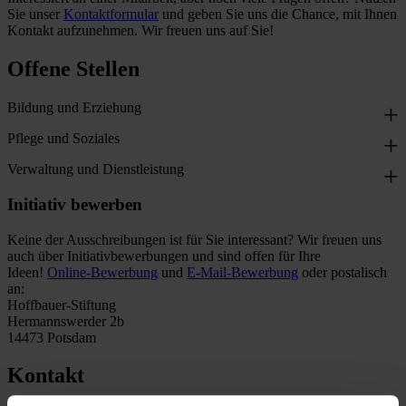
Sie unser
Kontaktformular
und geben Sie uns die Chance, mit Ihnen
Kontakt aufzunehmen. Wir freuen uns auf Sie!
Offene Stellen
Bildung und Erziehung
Pflege und Soziales
Verwaltung und Dienstleistung
Initiativ bewerben
Keine der Ausschreibungen ist für Sie interessant? Wir freuen uns
auch über Initiativbewerbungen und sind offen für Ihre
Ideen!
Online-Bewerbung
und
E-Mail-Bewerbung
oder postalisch
an:
Hoffbauer-Stiftung
Hermannswerder 2b
14473 Potsdam
Kontakt