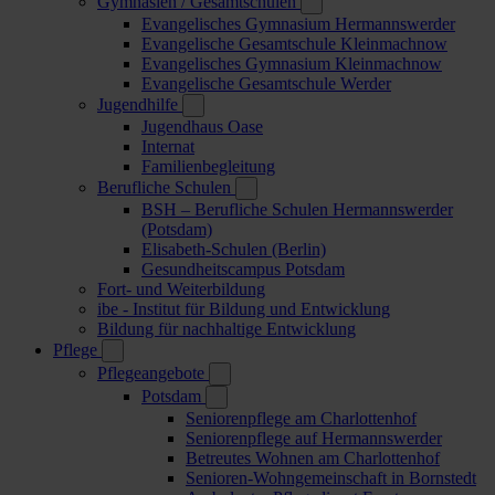
Gymnasien / Gesamtschulen
Evangelisches Gymnasium Hermannswerder
Evangelische Gesamtschule Kleinmachnow
Evangelisches Gymnasium Kleinmachnow
Evangelische Gesamtschule Werder
Jugendhilfe
Jugendhaus Oase
Internat
Familienbegleitung
Berufliche Schulen
BSH – Berufliche Schulen Hermannswerder
(Potsdam)
Elisabeth-Schulen (Berlin)
Gesundheitscampus Potsdam
Fort- und Weiterbildung
ibe - Institut für Bildung und Entwicklung
Bildung für nachhaltige Entwicklung
Pflege
Pflegeangebote
Potsdam
Seniorenpflege am Charlottenhof
Seniorenpflege auf Hermannswerder
Betreutes Wohnen am Charlottenhof
Senioren-Wohngemeinschaft in Bornstedt