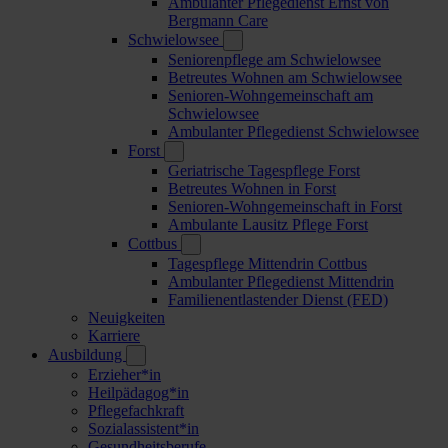
Ambulanter Pflegedienst Ernst von
Bergmann Care
Schwielowsee
Seniorenpflege am Schwielowsee
Betreutes Wohnen am Schwielowsee
Senioren-Wohngemeinschaft am
Schwielowsee
Ambulanter Pflegedienst Schwielowsee
Forst
Geriatrische Tagespflege Forst
Betreutes Wohnen in Forst
Senioren-Wohngemeinschaft in Forst
Ambulante Lausitz Pflege Forst
Cottbus
Tagespflege Mittendrin Cottbus
Ambulanter Pflegedienst Mittendrin
Familienentlastender Dienst (FED)
Neuigkeiten
Karriere
Ausbildung
Erzieher*in
Heilpädagog*in
Pflegefachkraft
Sozialassistent*in
Gesundheitsberufe