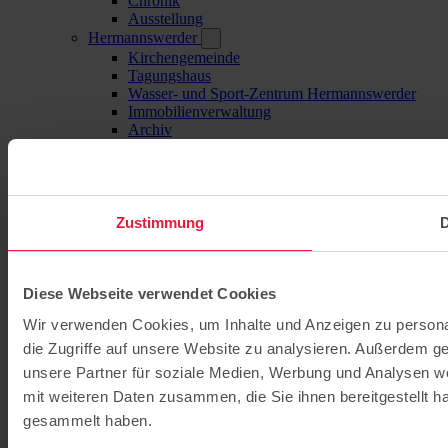
Chronik
Ausstellung
Hermannswerder
Kirchengemeinde
Tagungshaus
Wasser- und Sport-Zentrum Hermannswerder
Immobilienverwaltung
Archiv
Zustimmung
D
Diese Webseite verwendet Cookies
Wir verwenden Cookies, um Inhalte und Anzeigen zu personal
die Zugriffe auf unsere Website zu analysieren. Außerdem g
unsere Partner für soziale Medien, Werbung und Analysen we
mit weiteren Daten zusammen, die Sie ihnen bereitgestellt 
gesammelt haben.