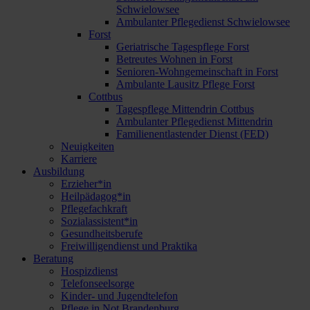
Schwielowsee
Ambulanter Pflegedienst Schwielowsee
Forst
Geriatrische Tagespflege Forst
Betreutes Wohnen in Forst
Senioren-Wohngemeinschaft in Forst
Ambulante Lausitz Pflege Forst
Cottbus
Tagespflege Mittendrin Cottbus
Ambulanter Pflegedienst Mittendrin
Familienentlastender Dienst (FED)
Neuigkeiten
Karriere
Ausbildung
Erzieher*in
Heilpädagog*in
Pflegefachkraft
Sozialassistent*in
Gesundheitsberufe
Freiwilligendienst und Praktika
Beratung
Hospizdienst
Telefonseelsorge
Kinder- und Jugendtelefon
Pflege in Not Brandenburg