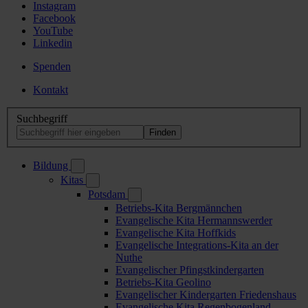
Instagram
Facebook
YouTube
Linkedin
Spenden
Kontakt
Suchbegriff
Bildung
Kitas
Potsdam
Betriebs-Kita Bergmännchen
Evangelische Kita Hermannswerder
Evangelische Kita Hoffkids
Evangelische Integrations-Kita an der
Nuthe
Evangelischer Pfingstkindergarten
Betriebs-Kita Geolino
Evangelischer Kindergarten Friedenshaus
Evangelische Kita Regenbogenland