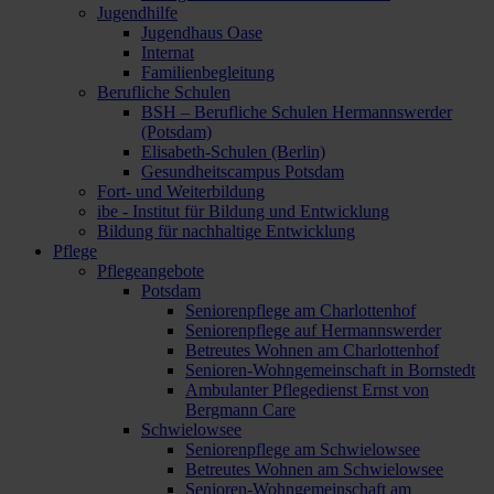
Jugendhilfe
Jugendhaus Oase
Internat
Familienbegleitung
Berufliche Schulen
BSH – Berufliche Schulen Hermannswerder
(Potsdam)
Elisabeth-Schulen (Berlin)
Gesundheitscampus Potsdam
Fort- und Weiterbildung
ibe - Institut für Bildung und Entwicklung
Bildung für nachhaltige Entwicklung
Pflege
Pflegeangebote
Potsdam
Seniorenpflege am Charlottenhof
Seniorenpflege auf Hermannswerder
Betreutes Wohnen am Charlottenhof
Senioren-Wohngemeinschaft in Bornstedt
Ambulanter Pflegedienst Ernst von
Bergmann Care
Schwielowsee
Seniorenpflege am Schwielowsee
Betreutes Wohnen am Schwielowsee
Senioren-Wohngemeinschaft am