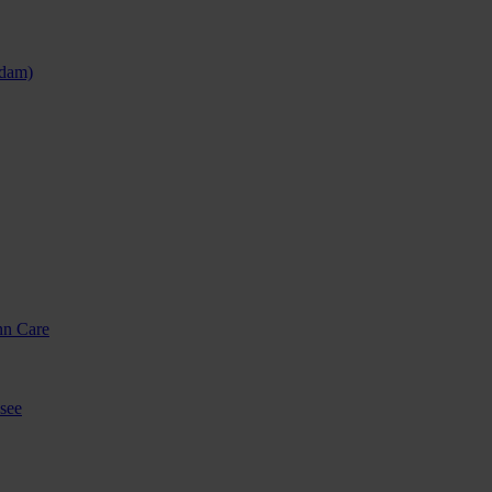
sdam)
nn Care
see