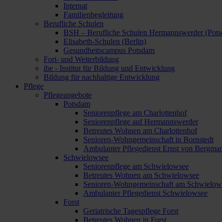
Internat
Familienbegleitung
Berufliche Schulen
BSH – Berufliche Schulen Hermannswerder (Pot
Elisabeth-Schulen (Berlin)
Gesundheitscampus Potsdam
Fort- und Weiterbildung
ibe - Institut für Bildung und Entwicklung
Bildung für nachhaltige Entwicklung
Pflege
Pflegeangebote
Potsdam
Seniorenpflege am Charlottenhof
Seniorenpflege auf Hermannswerder
Betreutes Wohnen am Charlottenhof
Senioren-Wohngemeinschaft in Bornstedt
Ambulanter Pflegedienst Ernst von Bergma
Schwielowsee
Seniorenpflege am Schwielowsee
Betreutes Wohnen am Schwielowsee
Senioren-Wohngemeinschaft am Schwielow
Ambulanter Pflegedienst Schwielowsee
Forst
Geriatrische Tagespflege Forst
Betreutes Wohnen in Forst