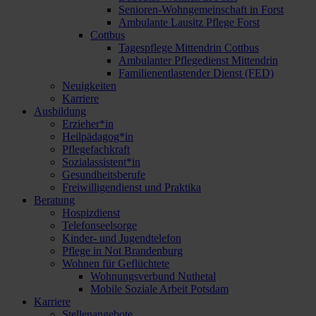
Senioren-Wohngemeinschaft in Forst
Ambulante Lausitz Pflege Forst
Cottbus
Tagespflege Mittendrin Cottbus
Ambulanter Pflegedienst Mittendrin
Familienentlastender Dienst (FED)
Neuigkeiten
Karriere
Ausbildung
Erzieher*in
Heilpädagog*in
Pflegefachkraft
Sozialassistent*in
Gesundheitsberufe
Freiwilligendienst und Praktika
Beratung
Hospizdienst
Telefonseelsorge
Kinder- und Jugendtelefon
Pflege in Not Brandenburg
Wohnen für Geflüchtete
Wohnungsverbund Nuthetal
Mobile Soziale Arbeit Potsdam
Karriere
Stellenangebote