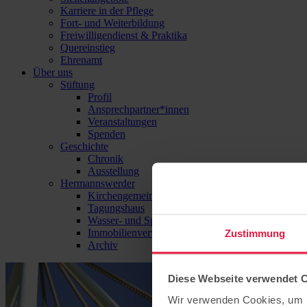
Karriere in der Pflege
Fort- und Weiterbildung
Freiwilligendienst & Praktika
Quereinstieg
Ehrenamt
Über uns
Stiftung
Profil
Ansprechpartner*innen
Veranstaltungen
Spenden
Geschichte
Chronik
Ausstellung
Hermannswerder
Kirchengemeinde
Tagungshaus
Wasser- und Sport-Zentrum Hermannswerder
Immobilienverwaltung
Zustimmung
Archiv
Diese Webseite verwendet 
Wir verwenden Cookies, um I