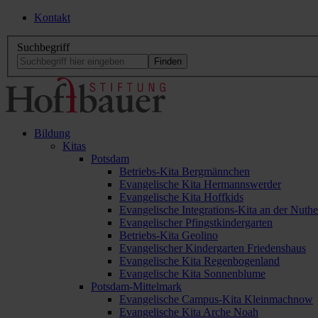
Kontakt
Suchbegriff
Bildung
Kitas
Potsdam
Betriebs-Kita Bergmännchen
Evangelische Kita Hermannswerder
Evangelische Kita Hoffkids
Evangelische Integrations-Kita an der Nuthe
Evangelischer Pfingstkindergarten
Betriebs-Kita Geolino
Evangelischer Kindergarten Friedenshaus
Evangelische Kita Regenbogenland
Evangelische Kita Sonnenblume
Potsdam-Mittelmark
Evangelische Campus-Kita Kleinmachnow
Evangelische Kita Arche Noah