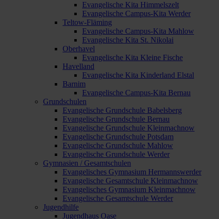
Evangelische Kita Himmelszelt
Evangelische Campus-Kita Werder
Teltow-Fläming
Evangelische Campus-Kita Mahlow
Evangelische Kita St. Nikolai
Oberhavel
Evangelische Kita Kleine Fische
Havelland
Evangelische Kita Kinderland Elstal
Barnim
Evangelische Campus-Kita Bernau
Grundschulen
Evangelische Grundschule Babelsberg
Evangelische Grundschule Bernau
Evangelische Grundschule Kleinmachnow
Evangelische Grundschule Potsdam
Evangelische Grundschule Mahlow
Evangelische Grundschule Werder
Gymnasien / Gesamtschulen
Evangelisches Gymnasium Hermannswerder
Evangelische Gesamtschule Kleinmachnow
Evangelisches Gymnasium Kleinmachnow
Evangelische Gesamtschule Werder
Jugendhilfe
Jugendhaus Oase