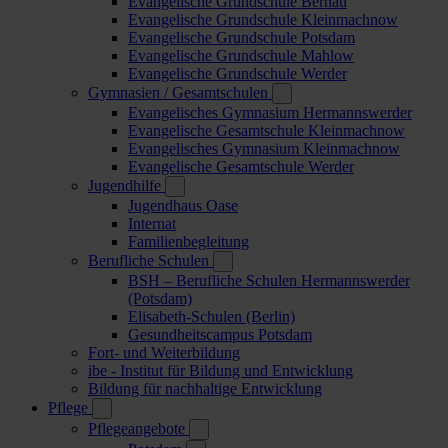
Evangelische Grundschule Bernau
Evangelische Grundschule Kleinmachnow
Evangelische Grundschule Potsdam
Evangelische Grundschule Mahlow
Evangelische Grundschule Werder
Gymnasien / Gesamtschulen
Evangelisches Gymnasium Hermannswerder
Evangelische Gesamtschule Kleinmachnow
Evangelisches Gymnasium Kleinmachnow
Evangelische Gesamtschule Werder
Jugendhilfe
Jugendhaus Oase
Internat
Familienbegleitung
Berufliche Schulen
BSH – Berufliche Schulen Hermannswerder
(Potsdam)
Elisabeth-Schulen (Berlin)
Gesundheitscampus Potsdam
Fort- und Weiterbildung
ibe - Institut für Bildung und Entwicklung
Bildung für nachhaltige Entwicklung
Pflege
Pflegeangebote