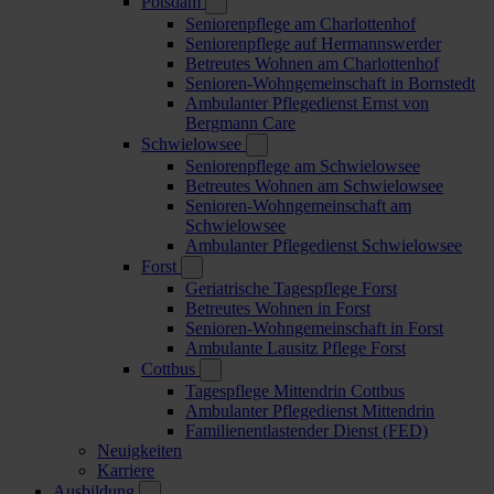
Potsdam
Seniorenpflege am Charlottenhof
Seniorenpflege auf Hermannswerder
Betreutes Wohnen am Charlottenhof
Senioren-Wohngemeinschaft in Bornstedt
Ambulanter Pflegedienst Ernst von
Bergmann Care
Schwielowsee
Seniorenpflege am Schwielowsee
Betreutes Wohnen am Schwielowsee
Senioren-Wohngemeinschaft am
Schwielowsee
Ambulanter Pflegedienst Schwielowsee
Forst
Geriatrische Tagespflege Forst
Betreutes Wohnen in Forst
Senioren-Wohngemeinschaft in Forst
Ambulante Lausitz Pflege Forst
Cottbus
Tagespflege Mittendrin Cottbus
Ambulanter Pflegedienst Mittendrin
Familienentlastender Dienst (FED)
Neuigkeiten
Karriere
Ausbildung