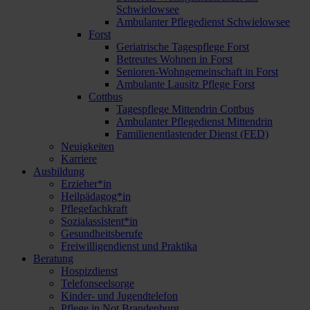
Schwielowsee
Ambulanter Pflegedienst Schwielowsee
Forst
Geriatrische Tagespflege Forst
Betreutes Wohnen in Forst
Senioren-Wohngemeinschaft in Forst
Ambulante Lausitz Pflege Forst
Cottbus
Tagespflege Mittendrin Cottbus
Ambulanter Pflegedienst Mittendrin
Familienentlastender Dienst (FED)
Neuigkeiten
Karriere
Ausbildung
Erzieher*in
Heilpädagog*in
Pflegefachkraft
Sozialassistent*in
Gesundheitsberufe
Freiwilligendienst und Praktika
Beratung
Hospizdienst
Telefonseelsorge
Kinder- und Jugendtelefon
Pflege in Not Brandenburg