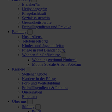
Erzieher*in
Heilpädagog*in
Pflegefachkraft
Sozialassistent*in
Gesundheitsberufe
Freiwilligendienst und Praktika
Beratung
Hospizdienst
Telefonseelsorge
Kinder- und Jugendtelefon
Pflege in Not Brandenburg
Wohnen für Geflüchtete
Wohnungsverbund Nuthetal
Mobile Soziale Arbeit Potsdam
Karriere
Stellenangebote
Karriere in der Pflege
Fort- und Weiterbildung
Freiwilligendienst & Praktika
Quereinstieg
Ehrenamt
Über uns
Stiftung
Profil