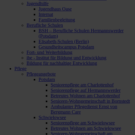
Jugendhilfe
Jugendhaus Oase
Internat
Familienbegleitung
Berufliche Schulen
BSH – Berufliche Schulen Hermannswerder
(Potsdam)
Elisabeth-Schulen (Berlin)
Gesundheitscampus Potsdam
Fort- und Weiterbildung
ibe - Institut für Bildung und Entwicklung
Bildung für nachhaltige Entwicklung
Pflege
Pflegeangebote
Potsdam
Seniorenpflege am Charlottenhof
Seniorenpflege auf Hermannswerder
Betreutes Wohnen am Charlottenhof
Senioren-Wohngemeinschaft in Bornstedt
Ambulanter Pflegedienst Ernst von
Bergmann Care
Schwielowsee
Seniorenpflege am Schwielowsee
Betreutes Wohnen am Schwielowsee
Senioren-Wohngemeinschaft am