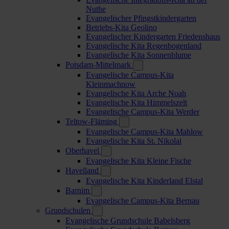
Nuthe
Evangelischer Pfingstkindergarten
Betriebs-Kita Geolino
Evangelischer Kindergarten Friedenshaus
Evangelische Kita Regenbogenland
Evangelische Kita Sonnenblume
Potsdam-Mittelmark
Evangelische Campus-Kita
Kleinmachnow
Evangelische Kita Arche Noah
Evangelische Kita Himmelszelt
Evangelische Campus-Kita Werder
Teltow-Fläming
Evangelische Campus-Kita Mahlow
Evangelische Kita St. Nikolai
Oberhavel
Evangelische Kita Kleine Fische
Havelland
Evangelische Kita Kinderland Elstal
Barnim
Evangelische Campus-Kita Bernau
Grundschulen
Evangelische Grundschule Babelsberg