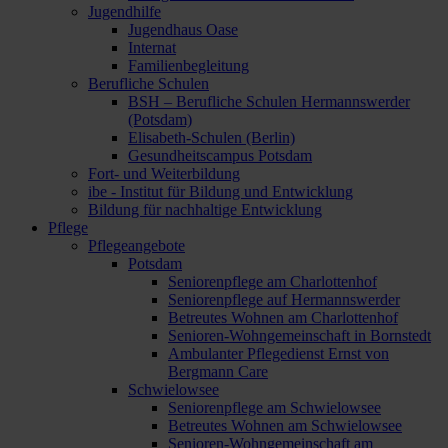
Jugendhilfe
Jugendhaus Oase
Internat
Familienbegleitung
Berufliche Schulen
BSH – Berufliche Schulen Hermannswerder
(Potsdam)
Elisabeth-Schulen (Berlin)
Gesundheitscampus Potsdam
Fort- und Weiterbildung
ibe - Institut für Bildung und Entwicklung
Bildung für nachhaltige Entwicklung
Pflege
Pflegeangebote
Potsdam
Seniorenpflege am Charlottenhof
Seniorenpflege auf Hermannswerder
Betreutes Wohnen am Charlottenhof
Senioren-Wohngemeinschaft in Bornstedt
Ambulanter Pflegedienst Ernst von
Bergmann Care
Schwielowsee
Seniorenpflege am Schwielowsee
Betreutes Wohnen am Schwielowsee
Senioren-Wohngemeinschaft am