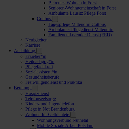
Betreutes Wohnen in Forst
Senioren-Wohngemeinschaft in Forst
Ambulante Lausitz Pflege Forst
Cottbus
Tagespflege Mittendrin Cottbus
Ambulanter Pflegedienst Mittendrin
Familienentlastender Dienst (FED)
Neuigkeiten
Karriere
Ausbildung
Erzieher*in
Heilpädagog*in
Pflegefachkraft
Sozialassistent*in
Gesundheitsberufe
Freiwilligendienst und Praktika
Beratung
Hospizdienst
Telefonseelsorge
Kinder- und Jugendtelefon
Pflege in Not Brandenburg
Wohnen für Geflüchtete
Wohnungsverbund Nuthetal
Mobile Soziale Arbeit Potsdam