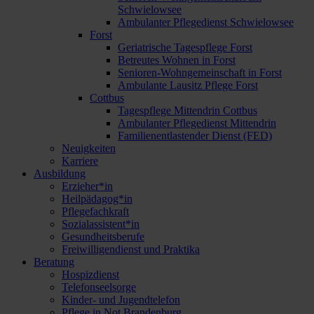
Schwielowsee
Ambulanter Pflegedienst Schwielowsee
Forst
Geriatrische Tagespflege Forst
Betreutes Wohnen in Forst
Senioren-Wohngemeinschaft in Forst
Ambulante Lausitz Pflege Forst
Cottbus
Tagespflege Mittendrin Cottbus
Ambulanter Pflegedienst Mittendrin
Familienentlastender Dienst (FED)
Neuigkeiten
Karriere
Ausbildung
Erzieher*in
Heilpädagog*in
Pflegefachkraft
Sozialassistent*in
Gesundheitsberufe
Freiwilligendienst und Praktika
Beratung
Hospizdienst
Telefonseelsorge
Kinder- und Jugendtelefon
Pflege in Not Brandenburg