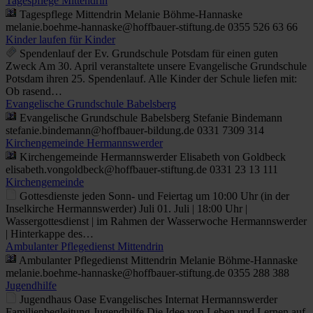
Tagespflege Mittendrin
Tagespflege Mittendrin Melanie Böhme-Hannaske
melanie.boehme-hannaske@hoffbauer-stiftung.de 0355 526 63 66
Kinder laufen für Kinder
Spendenlauf der Ev. Grundschule Potsdam für einen guten
Zweck Am 30. April veranstaltete unsere Evangelische Grundschule
Potsdam ihren 25. Spendenlauf. Alle Kinder der Schule liefen mit:
Ob rasend…
Evangelische Grundschule Babelsberg
Evangelische Grundschule Babelsberg Stefanie Bindemann
stefanie.bindemann@hoffbauer-bildung.de 0331 7309 314
Kirchengemeinde Hermannswerder
Kirchengemeinde Hermannswerder Elisabeth von Goldbeck
elisabeth.vongoldbeck@hoffbauer-stiftung.de 0331 23 13 111
Kirchengemeinde
Gottesdienste jeden Sonn- und Feiertag um 10:00 Uhr (in der
Inselkirche Hermannswerder) Juli 01. Juli | 18:00 Uhr |
Wassergottesdienst | im Rahmen der Wasserwoche Hermannswerder
| Hinterkappe des…
Ambulanter Pflegedienst Mittendrin
Ambulanter Pflegedienst Mittendrin Melanie Böhme-Hannaske
melanie.boehme-hannaske@hoffbauer-stiftung.de 0355 288 388
Jugendhilfe
Jugendhaus Oase Evangelisches Internat Hermannswerder
Familienbegleitung Jugendhilfe Die Idee von Leben und Lernen auf