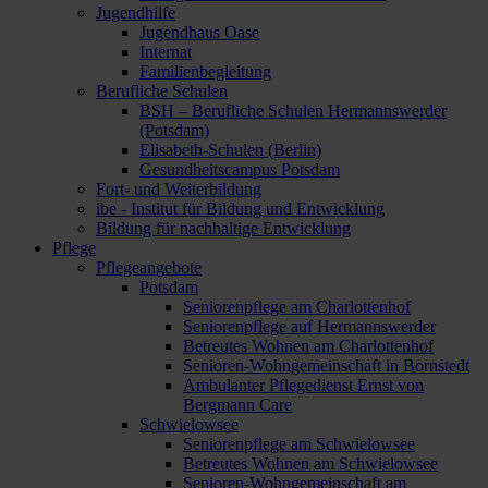
Jugendhilfe
Jugendhaus Oase
Internat
Familienbegleitung
Berufliche Schulen
BSH – Berufliche Schulen Hermannswerder
(Potsdam)
Elisabeth-Schulen (Berlin)
Gesundheitscampus Potsdam
Fort- und Weiterbildung
ibe - Institut für Bildung und Entwicklung
Bildung für nachhaltige Entwicklung
Pflege
Pflegeangebote
Potsdam
Seniorenpflege am Charlottenhof
Seniorenpflege auf Hermannswerder
Betreutes Wohnen am Charlottenhof
Senioren-Wohngemeinschaft in Bornstedt
Ambulanter Pflegedienst Ernst von
Bergmann Care
Schwielowsee
Seniorenpflege am Schwielowsee
Betreutes Wohnen am Schwielowsee
Senioren-Wohngemeinschaft am