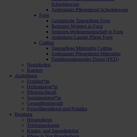
Schwielowsee
Ambulanter Pflegedienst Schwielowsee
Forst
Geriatrische Tagespflege Forst
Betreutes Wohnen in Forst
Senioren-Wohngemeinschaft in Forst
Ambulante Lausitz Pflege Forst
Cottbus
Tagespflege Mittendrin Cottbus
Ambulanter Pflegedienst Mittendrin
Familienentlastender Dienst (FED)
Neuigkeiten
Karriere
Ausbildung
Erzieher*in
Heilpädagog*in
Pflegefachkraft
Sozialassistent*in
Gesundheitsberufe
Freiwilligendienst und Praktika
Beratung
Hospizdienst
Telefonseelsorge
Kinder- und Jugendtelefon
Pflege in Not Brandenburg