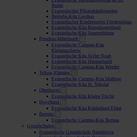
Nuthe
Evangelischer Pfingstkindergarten
Betriebs-Kita Geolino
Evangelischer Kindergarten Friedenshaus
Evangelische Kita Regenbogenland
Evangelische Kita Sonnenblume
Potsdam-Mittelmark
Evangelische Campus-Kita
Kleinmachnow
Evangelische Kita Arche Noah
Evangelische Kita Himmelszelt
Evangelische Campus-Kita Werder
Teltow-Fläming
Evangelische Campus-Kita Mahlow
Evangelische Kita St. Nikolai
Oberhavel
Evangelische Kita Kleine Fische
Havelland
Evangelische Kita Kinderland Elstal
Barnim
Evangelische Campus-Kita Bernau
Grundschulen
Evangelische Grundschule Babelsberg