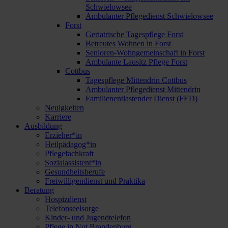
Schwielowsee
Ambulanter Pflegedienst Schwielowsee
Forst
Geriatrische Tagespflege Forst
Betreutes Wohnen in Forst
Senioren-Wohngemeinschaft in Forst
Ambulante Lausitz Pflege Forst
Cottbus
Tagespflege Mittendrin Cottbus
Ambulanter Pflegedienst Mittendrin
Familienentlastender Dienst (FED)
Neuigkeiten
Karriere
Ausbildung
Erzieher*in
Heilpädagog*in
Pflegefachkraft
Sozialassistent*in
Gesundheitsberufe
Freiwilligendienst und Praktika
Beratung
Hospizdienst
Telefonseelsorge
Kinder- und Jugendtelefon
Pflege in Not Brandenburg