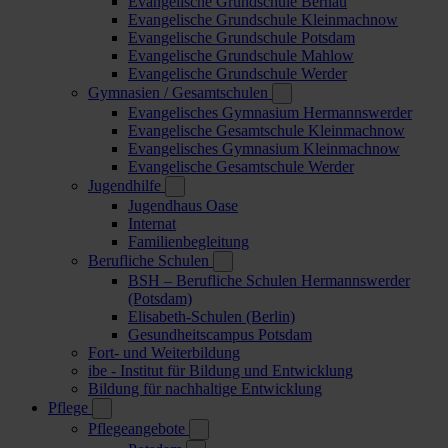
Evangelische Grundschule Bernau
Evangelische Grundschule Kleinmachnow
Evangelische Grundschule Potsdam
Evangelische Grundschule Mahlow
Evangelische Grundschule Werder
Gymnasien / Gesamtschulen
Evangelisches Gymnasium Hermannswerder
Evangelische Gesamtschule Kleinmachnow
Evangelisches Gymnasium Kleinmachnow
Evangelische Gesamtschule Werder
Jugendhilfe
Jugendhaus Oase
Internat
Familienbegleitung
Berufliche Schulen
BSH – Berufliche Schulen Hermannswerder
(Potsdam)
Elisabeth-Schulen (Berlin)
Gesundheitscampus Potsdam
Fort- und Weiterbildung
ibe - Institut für Bildung und Entwicklung
Bildung für nachhaltige Entwicklung
Pflege
Pflegeangebote