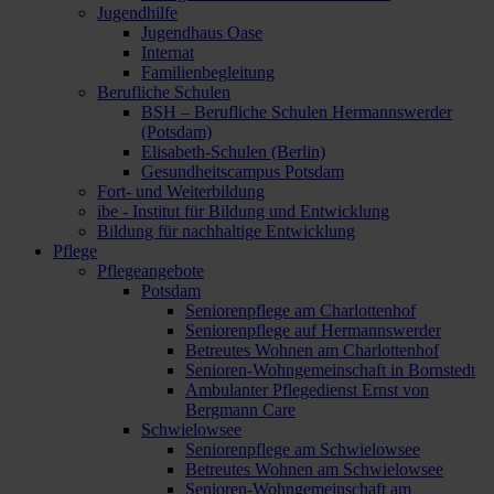
Jugendhilfe
Jugendhaus Oase
Internat
Familienbegleitung
Berufliche Schulen
BSH – Berufliche Schulen Hermannswerder
(Potsdam)
Elisabeth-Schulen (Berlin)
Gesundheitscampus Potsdam
Fort- und Weiterbildung
ibe - Institut für Bildung und Entwicklung
Bildung für nachhaltige Entwicklung
Pflege
Pflegeangebote
Potsdam
Seniorenpflege am Charlottenhof
Seniorenpflege auf Hermannswerder
Betreutes Wohnen am Charlottenhof
Senioren-Wohngemeinschaft in Bornstedt
Ambulanter Pflegedienst Ernst von
Bergmann Care
Schwielowsee
Seniorenpflege am Schwielowsee
Betreutes Wohnen am Schwielowsee
Senioren-Wohngemeinschaft am