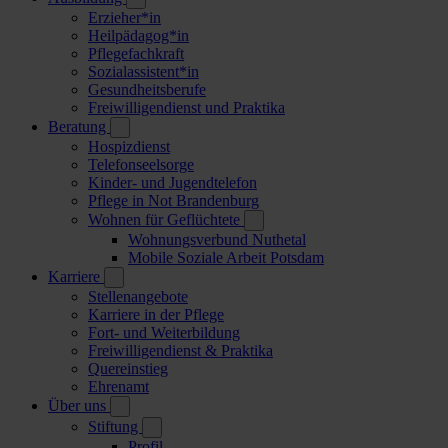
Erzieher*in
Heilpädagog*in
Pflegefachkraft
Sozialassistent*in
Gesundheitsberufe
Freiwilligendienst und Praktika
Beratung
Hospizdienst
Telefonseelsorge
Kinder- und Jugendtelefon
Pflege in Not Brandenburg
Wohnen für Geflüchtete
Wohnungsverbund Nuthetal
Mobile Soziale Arbeit Potsdam
Karriere
Stellenangebote
Karriere in der Pflege
Fort- und Weiterbildung
Freiwilligendienst & Praktika
Quereinstieg
Ehrenamt
Über uns
Stiftung
Profil