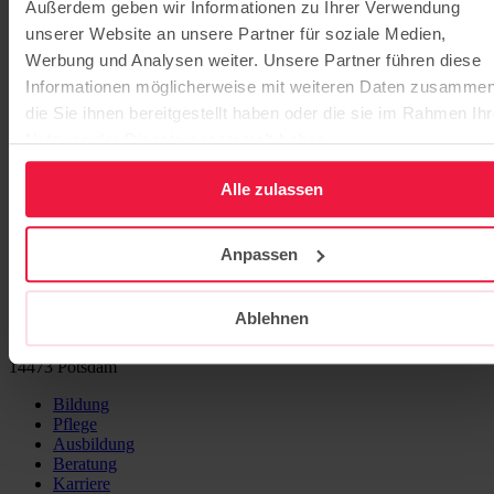
Außerdem geben wir Informationen zu Ihrer Verwendung
2
unserer Website an unsere Partner für soziale Medien,
3
4
Werbung und Analysen weiter. Unsere Partner führen diese
5
Informationen möglicherweise mit weiteren Daten zusammen
6
die Sie ihnen bereitgestellt haben oder die sie im Rahmen Ihr
7
8
Nutzung der Dienste gesammelt haben.
9
10
Alle zulassen
›
»
Anpassen
Ablehnen
Sitz der Stiftung: Potsdam
Hermannswerder 7
14473 Potsdam
Bildung
Pflege
Ausbildung
Beratung
Karriere