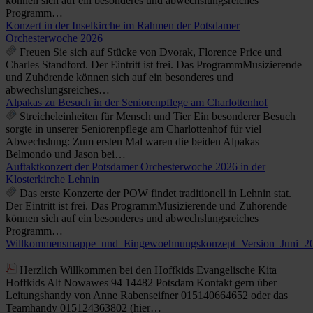
können sich auf ein besonderes und abwechslungsreiches
Programm…
Konzert in der Inselkirche im Rahmen der Potsdamer
Orchesterwoche 2026
Freuen Sie sich auf Stücke von Dvorak, Florence Price und
Charles Standford. Der Eintritt ist frei. Das ProgrammMusizierende
und Zuhörende können sich auf ein besonderes und
abwechslungsreiches…
Alpakas zu Besuch in der Seniorenpflege am Charlottenhof
Streicheleinheiten für Mensch und Tier Ein besonderer Besuch
sorgte in unserer Seniorenpflege am Charlottenhof für viel
Abwechslung: Zum ersten Mal waren die beiden Alpakas
Belmondo und Jason bei…
Auftaktkonzert der Potsdamer Orchesterwoche 2026 in der
Klosterkirche Lehnin
Das erste Konzerte der POW findet traditionell in Lehnin stat.
Der Eintritt ist frei. Das ProgrammMusizierende und Zuhörende
können sich auf ein besonderes und abwechslungsreiches
Programm…
Willkommensmappe_und_Eingewoehnungskonzept_Version_Juni_20
Herzlich Willkommen bei den Hoffkids Evangelische Kita
Hoffkids Alt Nowawes 94 14482 Potsdam Kontakt gern über
Leitungshandy von Anne Rabenseifner 015140664652 oder das
Teamhandy 015124363802 (hier…