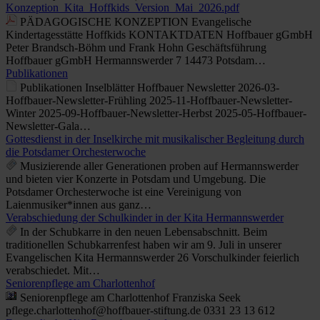
Konzeption_Kita_Hoffkids_Version_Mai_2026.pdf
PÄDAGOGISCHE KONZEPTION Evangelische
Kindertagesstätte Hoffkids KONTAKTDATEN Hoffbauer gGmbH
Peter Brandsch-Böhm und Frank Hohn Geschäftsführung
Hoffbauer gGmbH Hermannswerder 7 14473 Potsdam…
Publikationen
Publikationen Inselblätter Hoffbauer Newsletter 2026-03-
Hoffbauer-Newsletter-Frühling 2025-11-Hoffbauer-Newsletter-
Winter 2025-09-Hoffbauer-Newsletter-Herbst 2025-05-Hoffbauer-
Newsletter-Gala…
Gottesdienst in der Inselkirche mit musikalischer Begleitung durch
die Potsdamer Orchesterwoche
Musizierende aller Generationen proben auf Hermannswerder
und bieten vier Konzerte in Potsdam und Umgebung. Die
Potsdamer Orchesterwoche ist eine Vereinigung von
Laienmusiker*innen aus ganz…
Verabschiedung der Schulkinder in der Kita Hermannswerder
In der Schubkarre in den neuen Lebensabschnitt. Beim
traditionellen Schubkarrenfest haben wir am 9. Juli in unserer
Evangelischen Kita Hermannswerder 26 Vorschulkinder feierlich
verabschiedet. Mit…
Seniorenpflege am Charlottenhof
Seniorenpflege am Charlottenhof Franziska Seek
pflege.charlottenhof@hoffbauer-stiftung.de 0331 23 13 612