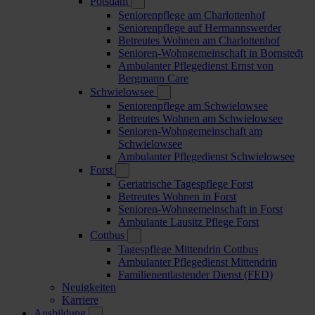
Potsdam
Seniorenpflege am Charlottenhof
Seniorenpflege auf Hermannswerder
Betreutes Wohnen am Charlottenhof
Senioren-Wohngemeinschaft in Bornstedt
Ambulanter Pflegedienst Ernst von
Bergmann Care
Schwielowsee
Seniorenpflege am Schwielowsee
Betreutes Wohnen am Schwielowsee
Senioren-Wohngemeinschaft am
Schwielowsee
Ambulanter Pflegedienst Schwielowsee
Forst
Geriatrische Tagespflege Forst
Betreutes Wohnen in Forst
Senioren-Wohngemeinschaft in Forst
Ambulante Lausitz Pflege Forst
Cottbus
Tagespflege Mittendrin Cottbus
Ambulanter Pflegedienst Mittendrin
Familienentlastender Dienst (FED)
Neuigkeiten
Karriere
Ausbildung