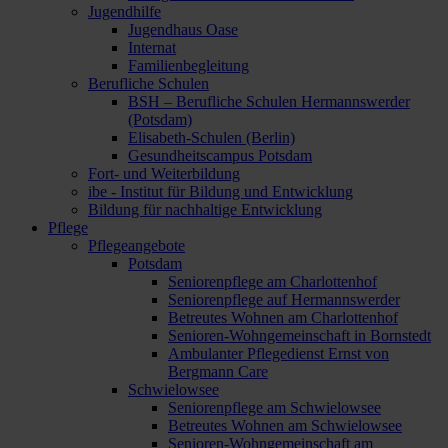
Jugendhilfe
Jugendhaus Oase
Internat
Familienbegleitung
Berufliche Schulen
BSH – Berufliche Schulen Hermannswerder
(Potsdam)
Elisabeth-Schulen (Berlin)
Gesundheitscampus Potsdam
Fort- und Weiterbildung
ibe - Institut für Bildung und Entwicklung
Bildung für nachhaltige Entwicklung
Pflege
Pflegeangebote
Potsdam
Seniorenpflege am Charlottenhof
Seniorenpflege auf Hermannswerder
Betreutes Wohnen am Charlottenhof
Senioren-Wohngemeinschaft in Bornstedt
Ambulanter Pflegedienst Ernst von
Bergmann Care
Schwielowsee
Seniorenpflege am Schwielowsee
Betreutes Wohnen am Schwielowsee
Senioren-Wohngemeinschaft am