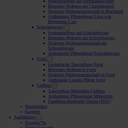
Seniorenpflege auf Hermannswerder
Betreutes Wohnen am Charlottenhof
Senioren-Wohngemeinschaft in Bornstedt
Ambulanter Pflegedienst Ernst von
Bergmann Care
Schwielowsee
Seniorenpflege am Schwielowsee
Betreutes Wohnen am Schwielowsee
Senioren-Wohngemeinschaft am
Schwielowsee
Ambulanter Pflegedienst Schwielowsee
Forst
Geriatrische Tagespflege Forst
Betreutes Wohnen in Forst
Senioren-Wohngemeinschaft in Forst
Ambulante Lausitz Pflege Forst
Cottbus
Tagespflege Mittendrin Cottbus
Ambulanter Pflegedienst Mittendrin
Familienentlastender Dienst (FED)
Neuigkeiten
Karriere
Ausbildung
Erzieher*in
Heilpädagog*in