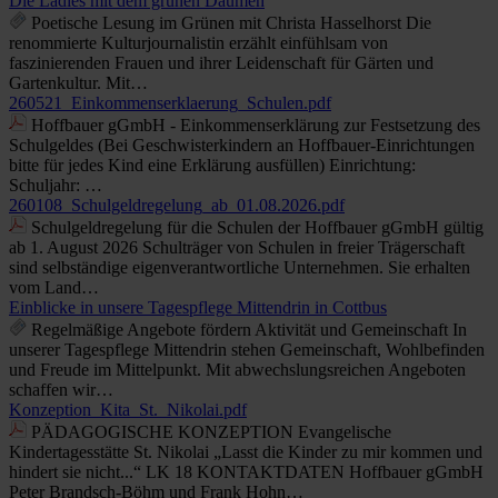
Die Ladies mit dem grünen Daumen
Poetische Lesung im Grünen mit Christa Hasselhorst Die
renommierte Kulturjournalistin erzählt einfühlsam von
faszinierenden Frauen und ihrer Leidenschaft für Gärten und
Gartenkultur. Mit…
260521_Einkommenserklaerung_Schulen.pdf
Hoffbauer gGmbH - Einkommenserklärung zur Festsetzung des
Schulgeldes (Bei Geschwisterkindern an Hoffbauer-Einrichtungen
bitte für jedes Kind eine Erklärung ausfüllen) Einrichtung:
Schuljahr: …
260108_Schulgeldregelung_ab_01.08.2026.pdf
Schulgeldregelung für die Schulen der Hoffbauer gGmbH gültig
ab 1. August 2026 Schulträger von Schulen in freier Trägerschaft
sind selbständige eigenverantwortliche Unternehmen. Sie erhalten
vom Land…
Einblicke in unsere Tagespflege Mittendrin in Cottbus
Regelmäßige Angebote fördern Aktivität und Gemeinschaft In
unserer Tagespflege Mittendrin stehen Gemeinschaft, Wohlbefinden
und Freude im Mittelpunkt. Mit abwechslungsreichen Angeboten
schaffen wir…
Konzeption_Kita_St._Nikolai.pdf
PÄDAGOGISCHE KONZEPTION Evangelische
Kindertagesstätte St. Nikolai „Lasst die Kinder zu mir kommen und
hindert sie nicht...“ LK 18 KONTAKTDATEN Hoffbauer gGmbH
Peter Brandsch-Böhm und Frank Hohn…