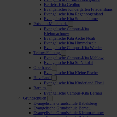
Betriebs-Kita Geolino
Evangelischer Kindergarten Friedenshaus
Evangelische Kita Regenbogenland
Evangelische Kita Sonnenblume
Potsdam-Mittelmark
Evangelische Campus-Kita
Kleinmachnow
Evangelische Kita Arche Noah
Evangelische Kita Himmelszelt
Evangelische Campus-Kita Werder
Teltow-Fläming
Evangelische Campus-Kita Mahlow
Evangelische Kita St. Nikolai
Oberhavel
Evangelische Kita Kleine Fische
Havelland
Evangelische Kita Kinderland Elstal
Barnim
Evangelische Campus-Kita Bernau
Grundschulen
Evangelische Grundschule Babelsberg
Evangelische Grundschule Bernau
Evangelische Grundschule Kleinmachnow