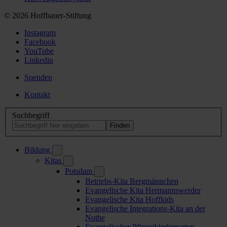
© 2026 Hoffbauer-Stiftung
Instagram
Facebook
YouTube
Linkedin
Spenden
Kontakt
Suchbegriff
Bildung
Kitas
Potsdam
Betriebs-Kita Bergmännchen
Evangelische Kita Hermannswerder
Evangelische Kita Hoffkids
Evangelische Integrations-Kita an der
Nuthe
Evangelischer Pfingstkindergarten