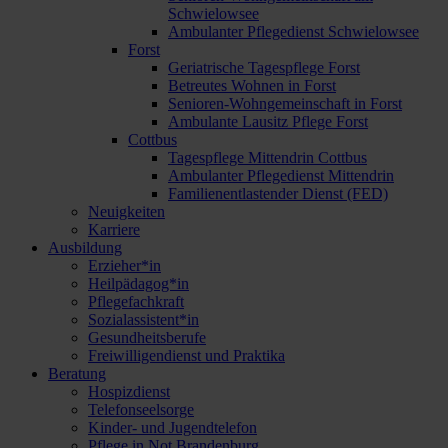
Schwielowsee
Ambulanter Pflegedienst Schwielowsee
Forst
Geriatrische Tagespflege Forst
Betreutes Wohnen in Forst
Senioren-Wohngemeinschaft in Forst
Ambulante Lausitz Pflege Forst
Cottbus
Tagespflege Mittendrin Cottbus
Ambulanter Pflegedienst Mittendrin
Familienentlastender Dienst (FED)
Neuigkeiten
Karriere
Ausbildung
Erzieher*in
Heilpädagog*in
Pflegefachkraft
Sozialassistent*in
Gesundheitsberufe
Freiwilligendienst und Praktika
Beratung
Hospizdienst
Telefonseelsorge
Kinder- und Jugendtelefon
Pflege in Not Brandenburg