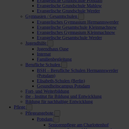
Evangelische Grundschule Potsdam
Evangelische Grundschule Mahlow
Evangelische Grundschule Werder
Gymnasien / Gesamtschulen
Evangelisches Gymnasium Hermannswerder
Evangelische Gesamtschule Kleinmachnow
Evangelisches Gymnasium Kleinmachnow
Evangelische Gesamtschule Werder
Jugendhilfe
Jugendhaus Oase
Internat
Familienbegleitung
Berufliche Schulen
BSH – Berufliche Schulen Hermannswerder
(Potsdam)
Elisabeth-Schulen (Berlin)
Gesundheitscampus Potsdam
Fort- und Weiterbildung
ibe - Institut für Bildung und Entwicklung
Bildung für nachhaltige Entwicklung
Pflege
Pflegeangebote
Potsdam
Seniorenpflege am Charlottenhof