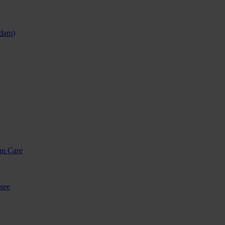
sdam)
nn Care
see