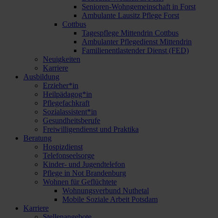
Senioren-Wohngemeinschaft in Forst
Ambulante Lausitz Pflege Forst
Cottbus
Tagespflege Mittendrin Cottbus
Ambulanter Pflegedienst Mittendrin
Familienentlastender Dienst (FED)
Neuigkeiten
Karriere
Ausbildung
Erzieher*in
Heilpädagog*in
Pflegefachkraft
Sozialassistent*in
Gesundheitsberufe
Freiwilligendienst und Praktika
Beratung
Hospizdienst
Telefonseelsorge
Kinder- und Jugendtelefon
Pflege in Not Brandenburg
Wohnen für Geflüchtete
Wohnungsverbund Nuthetal
Mobile Soziale Arbeit Potsdam
Karriere
Stellenangebote