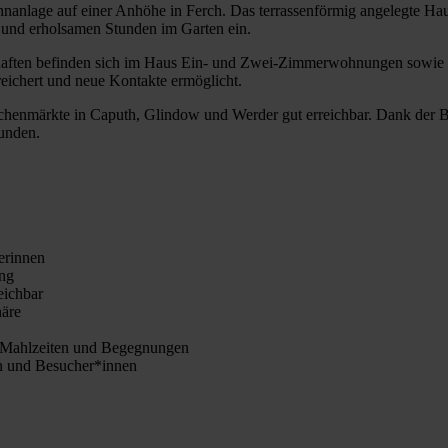
hnanlage auf einer Anhöhe in Ferch. Das terrassenförmig angelegte Hau
 und erholsamen Stunden im Garten ein.
aften befinden sich im Haus Ein- und Zwei-Zimmerwohnungen sowie W
reichert und neue Kontakte ermöglicht.
henmärkte in Caputh, Glindow und Werder gut erreichbar. Dank der B
unden.
erinnen
ung
eichbar
häre
 Mahlzeiten und Begegnungen
en und Besucher*innen