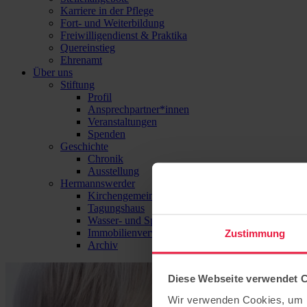
Karriere in der Pflege
Fort- und Weiterbildung
Freiwilligendienst & Praktika
Quereinstieg
Ehrenamt
Über uns
Stiftung
Profil
Ansprechpartner*innen
Veranstaltungen
Spenden
Geschichte
Chronik
Ausstellung
Hermannswerder
Kirchengemeinde
Tagungshaus
Wasser- und Sport-Zentrum Hermannswerder
Immobilienverwaltung
Zustimmung
Archiv
Diese Webseite verwendet 
Wir verwenden Cookies, um I