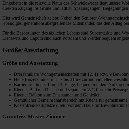
Eingebettet in die reizvolle Natur des Schwielowsees liegt unsere Wo
direkten Zugang ins Grüne und lädt zu Spaziergängen, Begegnungen
Hier wird Gemeinschaft gelebt: Neben den Senioren-Wohngemeinsch
lebendiges, generationsübergreifendes Miteinander, das den Alltag be
Für die Besorgungen des täglichen Lebens sind Supermärkte und Woc
Lienewitz und Caputh sind auch Potsdam und Werder bequem angeb
Größe/Ausstattung
Größe und Ausstattung
Drei familiäre Wohngemeinschaften mit 12, 11 bzw. 9 Bewohn
Helle Einzelzimmer mit 17 bis 31 m² zur individuellen Gestalt
Barrierefrei in der 1. und 3. Etage, bequem mit dem Aufzug err
Eigenes Bad mit Dusche und separatem WC für mehr Privatsp
Eigener Balkon zum Entspannen und Genießen
Gemütlicher Gemeinschaftsbereich mit Küche für gemeinsame
Kostenfreie Parkplätze direkt vor dem Haus für Bewohnerinn
Grundriss Muster-Zimmer