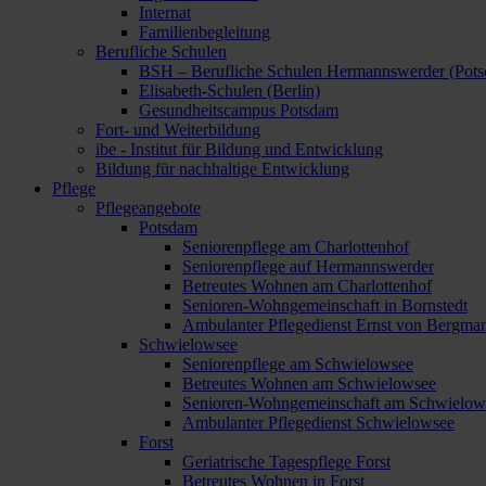
Internat
Familienbegleitung
Berufliche Schulen
BSH – Berufliche Schulen Hermannswerder (Pot
Elisabeth-Schulen (Berlin)
Gesundheitscampus Potsdam
Fort- und Weiterbildung
ibe - Institut für Bildung und Entwicklung
Bildung für nachhaltige Entwicklung
Pflege
Pflegeangebote
Potsdam
Seniorenpflege am Charlottenhof
Seniorenpflege auf Hermannswerder
Betreutes Wohnen am Charlottenhof
Senioren-Wohngemeinschaft in Bornstedt
Ambulanter Pflegedienst Ernst von Bergma
Schwielowsee
Seniorenpflege am Schwielowsee
Betreutes Wohnen am Schwielowsee
Senioren-Wohngemeinschaft am Schwielow
Ambulanter Pflegedienst Schwielowsee
Forst
Geriatrische Tagespflege Forst
Betreutes Wohnen in Forst