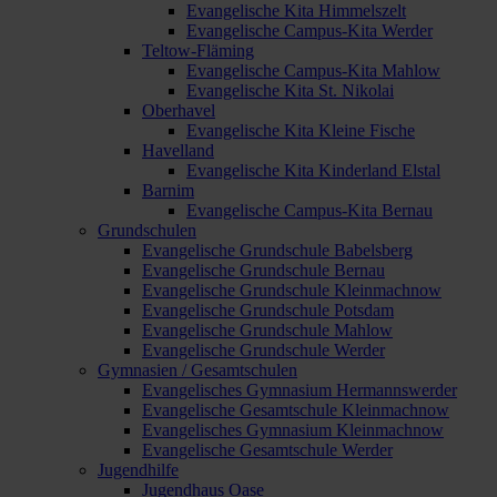
Evangelische Kita Himmelszelt
Evangelische Campus-Kita Werder
Teltow-Fläming
Evangelische Campus-Kita Mahlow
Evangelische Kita St. Nikolai
Oberhavel
Evangelische Kita Kleine Fische
Havelland
Evangelische Kita Kinderland Elstal
Barnim
Evangelische Campus-Kita Bernau
Grundschulen
Evangelische Grundschule Babelsberg
Evangelische Grundschule Bernau
Evangelische Grundschule Kleinmachnow
Evangelische Grundschule Potsdam
Evangelische Grundschule Mahlow
Evangelische Grundschule Werder
Gymnasien / Gesamtschulen
Evangelisches Gymnasium Hermannswerder
Evangelische Gesamtschule Kleinmachnow
Evangelisches Gymnasium Kleinmachnow
Evangelische Gesamtschule Werder
Jugendhilfe
Jugendhaus Oase