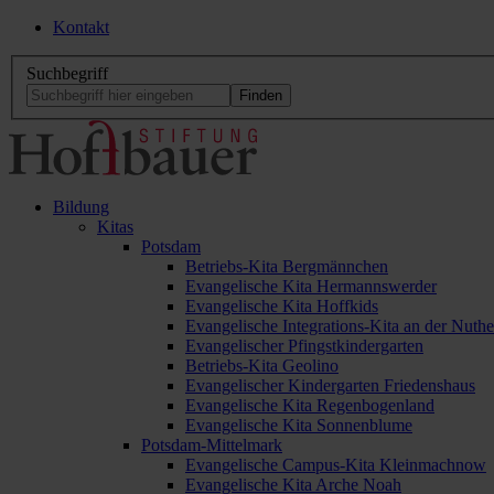
Kontakt
Suchbegriff
Bildung
Kitas
Potsdam
Betriebs-Kita Bergmännchen
Evangelische Kita Hermannswerder
Evangelische Kita Hoffkids
Evangelische Integrations-Kita an der Nuthe
Evangelischer Pfingstkindergarten
Betriebs-Kita Geolino
Evangelischer Kindergarten Friedenshaus
Evangelische Kita Regenbogenland
Evangelische Kita Sonnenblume
Potsdam-Mittelmark
Evangelische Campus-Kita Kleinmachnow
Evangelische Kita Arche Noah