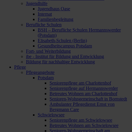
Jugendhilfe
Jugendhaus Oase
Internat
Familienbegleitung
Berufliche Schulen
BSH – Berufliche Schulen Hermannswerder
(Potsdam)
Elisabeth-Schulen (Berlin)
Gesundheitscampus Potsdam
Fort- und Weiterbildung
ibe - Institut für Bildung und Entwicklung
Bildung für nachhaltige Entwicklung
Pflege
Pflegeangebote
Potsdam
Seniorenpflege am Charlottenhof
Seniorenpflege auf Hermannswerder
Betreutes Wohnen am Charlottenhof
Senioren-Wohngemeinschaft in Bornstedt
Ambulanter Pflegedienst Ernst von
Bergmann Care
Schwielowsee
Seniorenpflege am Schwielowsee
Betreutes Wohnen am Schwielowsee
Senioren-Wohngemeinschaft am