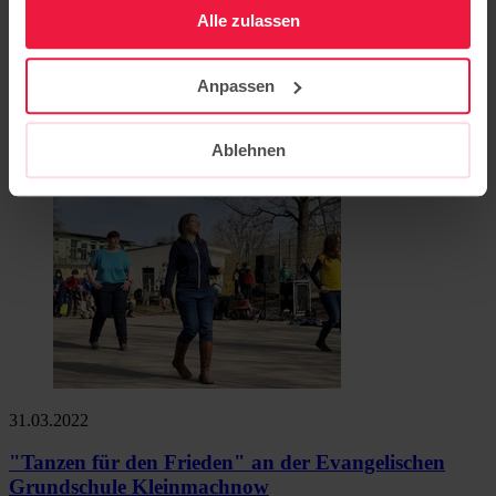
Alle zulassen
Auftakt der Kampagne "Pflegestorys"
Sozialministerin Ursula Nonnemacher kam heute zum Auftakt der
Anpassen
Kampagne "Pflege-Storys" in die Pflegeschule Hermannswerder.
Mit Auszubildenden…
Ablehnen
Weiterlesen
31.03.2022
"Tanzen für den Frieden" an der Evangelischen
Grundschule Kleinmachnow