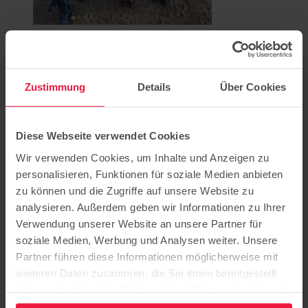
07.04.2022
„Kleine Fische“ in Oranienburg feiert Jubiläum
Zustimmung
Details
Über Cookies
Jetzt aber: Am 7. Mai 2022 holt die Evangelische Kita Oranienburg
die Feier ihres 10-jährigen Jubiläums nach – zwei Jahre später als
geplant auf Grund…
Diese Webseite verwendet Cookies
Weiterlesen
Wir verwenden Cookies, um Inhalte und Anzeigen zu
personalisieren, Funktionen für soziale Medien anbieten
zu können und die Zugriffe auf unsere Website zu
analysieren. Außerdem geben wir Informationen zu Ihrer
Verwendung unserer Website an unsere Partner für
soziale Medien, Werbung und Analysen weiter. Unsere
Partner führen diese Informationen möglicherweise mit
weiteren Daten zusammen, die Sie ihnen bereitgestellt
haben oder die sie im Rahmen Ihrer Nutzung der Dienste
gesammelt haben.
01.04.2022