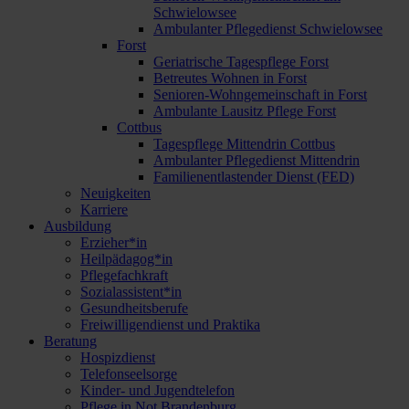
Schwielowsee
Ambulanter Pflegedienst Schwielowsee
Forst
Geriatrische Tagespflege Forst
Betreutes Wohnen in Forst
Senioren-Wohngemeinschaft in Forst
Ambulante Lausitz Pflege Forst
Cottbus
Tagespflege Mittendrin Cottbus
Ambulanter Pflegedienst Mittendrin
Familienentlastender Dienst (FED)
Neuigkeiten
Karriere
Ausbildung
Erzieher*in
Heilpädagog*in
Pflegefachkraft
Sozialassistent*in
Gesundheitsberufe
Freiwilligendienst und Praktika
Beratung
Hospizdienst
Telefonseelsorge
Kinder- und Jugendtelefon
Pflege in Not Brandenburg