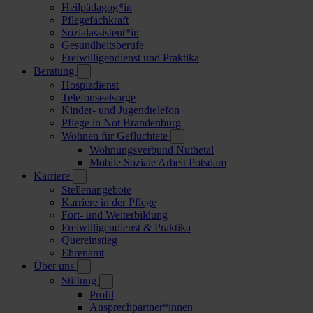
Heilpädagog*in
Pflegefachkraft
Sozialassistent*in
Gesundheitsberufe
Freiwilligendienst und Praktika
Beratung
Hospizdienst
Telefonseelsorge
Kinder- und Jugendtelefon
Pflege in Not Brandenburg
Wohnen für Geflüchtete
Wohnungsverbund Nuthetal
Mobile Soziale Arbeit Potsdam
Karriere
Stellenangebote
Karriere in der Pflege
Fort- und Weiterbildung
Freiwilligendienst & Praktika
Quereinstieg
Ehrenamt
Über uns
Stiftung
Profil
Ansprechpartner*innen