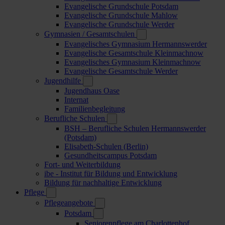
Evangelische Grundschule Potsdam
Evangelische Grundschule Mahlow
Evangelische Grundschule Werder
Gymnasien / Gesamtschulen
Evangelisches Gymnasium Hermannswerder
Evangelische Gesamtschule Kleinmachnow
Evangelisches Gymnasium Kleinmachnow
Evangelische Gesamtschule Werder
Jugendhilfe
Jugendhaus Oase
Internat
Familienbegleitung
Berufliche Schulen
BSH – Berufliche Schulen Hermannswerder
(Potsdam)
Elisabeth-Schulen (Berlin)
Gesundheitscampus Potsdam
Fort- und Weiterbildung
ibe - Institut für Bildung und Entwicklung
Bildung für nachhaltige Entwicklung
Pflege
Pflegeangebote
Potsdam
Seniorenpflege am Charlottenhof