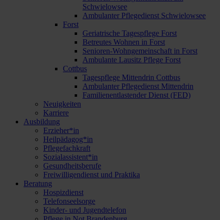
Schwielowsee
Ambulanter Pflegedienst Schwielowsee
Forst
Geriatrische Tagespflege Forst
Betreutes Wohnen in Forst
Senioren-Wohngemeinschaft in Forst
Ambulante Lausitz Pflege Forst
Cottbus
Tagespflege Mittendrin Cottbus
Ambulanter Pflegedienst Mittendrin
Familienentlastender Dienst (FED)
Neuigkeiten
Karriere
Ausbildung
Erzieher*in
Heilpädagog*in
Pflegefachkraft
Sozialassistent*in
Gesundheitsberufe
Freiwilligendienst und Praktika
Beratung
Hospizdienst
Telefonseelsorge
Kinder- und Jugendtelefon
Pflege in Not Brandenburg