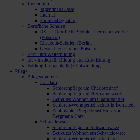
Jugendhilfe
Jugendhaus Oase
Internat
Familienbegleitung
Berufliche Schulen
BSH – Berufliche Schulen Hermannswerder
(Potsdam)
Elisabeth-Schulen (Berlin)
Gesundheitscampus Potsdam
Fort- und Weiterbildung
ibe - Institut für Bildung und Entwicklung
Bildung für nachhaltige Entwicklung
Pflege
Pflegeangebote
Potsdam
Seniorenpflege am Charlottenhof
Seniorenpflege auf Hermannswerder
Betreutes Wohnen am Charlottenhof
Senioren-Wohngemeinschaft in Bornstedt
Ambulanter Pflegedienst Ernst von
Bergmann Care
Schwielowsee
Seniorenpflege am Schwielowsee
Betreutes Wohnen am Schwielowsee
Senioren-Wohngemeinschaft am