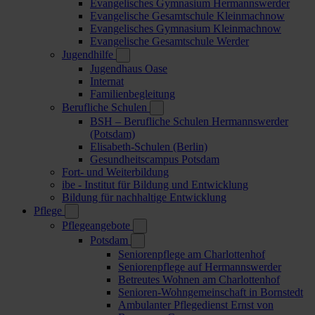
Evangelisches Gymnasium Hermannswerder
Evangelische Gesamtschule Kleinmachnow
Evangelisches Gymnasium Kleinmachnow
Evangelische Gesamtschule Werder
Jugendhilfe
Jugendhaus Oase
Internat
Familienbegleitung
Berufliche Schulen
BSH – Berufliche Schulen Hermannswerder
(Potsdam)
Elisabeth-Schulen (Berlin)
Gesundheitscampus Potsdam
Fort- und Weiterbildung
ibe - Institut für Bildung und Entwicklung
Bildung für nachhaltige Entwicklung
Pflege
Pflegeangebote
Potsdam
Seniorenpflege am Charlottenhof
Seniorenpflege auf Hermannswerder
Betreutes Wohnen am Charlottenhof
Senioren-Wohngemeinschaft in Bornstedt
Ambulanter Pflegedienst Ernst von