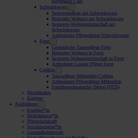
Bergmann Care
Schwielowsee
Seniorenpflege am Schwielowsee
Betreutes Wohnen am Schwielowsee
Senioren-Wohngemeinschaft am
Schwielowsee
Ambulanter Pflegedienst Schwielowsee
Forst
Geriatrische Tagespflege Forst
Betreutes Wohnen in Forst
Senioren-Wohngemeinschaft in Forst
Ambulante Lausitz Pflege Forst
Cottbus
Tagespflege Mittendrin Cottbus
Ambulanter Pflegedienst Mittendrin
Familienentlastender Dienst (FED)
Neuigkeiten
Karriere
Ausbildung
Erzieher*in
Heilpädagog*in
Pflegefachkraft
Sozialassistent*in
Gesundheitsberufe
Freiwilligendienst und Praktika