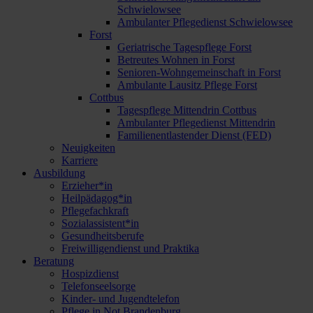
Schwielowsee
Ambulanter Pflegedienst Schwielowsee
Forst
Geriatrische Tagespflege Forst
Betreutes Wohnen in Forst
Senioren-Wohngemeinschaft in Forst
Ambulante Lausitz Pflege Forst
Cottbus
Tagespflege Mittendrin Cottbus
Ambulanter Pflegedienst Mittendrin
Familienentlastender Dienst (FED)
Neuigkeiten
Karriere
Ausbildung
Erzieher*in
Heilpädagog*in
Pflegefachkraft
Sozialassistent*in
Gesundheitsberufe
Freiwilligendienst und Praktika
Beratung
Hospizdienst
Telefonseelsorge
Kinder- und Jugendtelefon
Pflege in Not Brandenburg