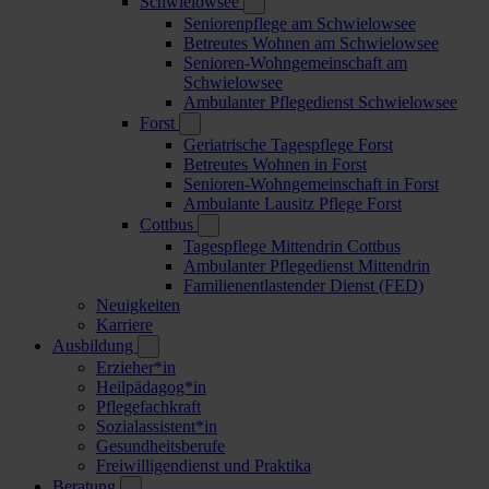
Schwielowsee
Seniorenpflege am Schwielowsee
Betreutes Wohnen am Schwielowsee
Senioren-Wohngemeinschaft am
Schwielowsee
Ambulanter Pflegedienst Schwielowsee
Forst
Geriatrische Tagespflege Forst
Betreutes Wohnen in Forst
Senioren-Wohngemeinschaft in Forst
Ambulante Lausitz Pflege Forst
Cottbus
Tagespflege Mittendrin Cottbus
Ambulanter Pflegedienst Mittendrin
Familienentlastender Dienst (FED)
Neuigkeiten
Karriere
Ausbildung
Erzieher*in
Heilpädagog*in
Pflegefachkraft
Sozialassistent*in
Gesundheitsberufe
Freiwilligendienst und Praktika
Beratung