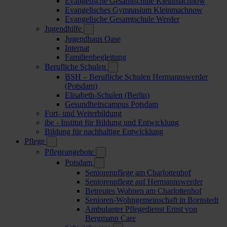
Evangelische Gesamtschule Kleinmachnow
Evangelisches Gymnasium Kleinmachnow
Evangelische Gesamtschule Werder
Jugendhilfe
Jugendhaus Oase
Internat
Familienbegleitung
Berufliche Schulen
BSH – Berufliche Schulen Hermannswerder
(Potsdam)
Elisabeth-Schulen (Berlin)
Gesundheitscampus Potsdam
Fort- und Weiterbildung
ibe - Institut für Bildung und Entwicklung
Bildung für nachhaltige Entwicklung
Pflege
Pflegeangebote
Potsdam
Seniorenpflege am Charlottenhof
Seniorenpflege auf Hermannswerder
Betreutes Wohnen am Charlottenhof
Senioren-Wohngemeinschaft in Bornstedt
Ambulanter Pflegedienst Ernst von
Bergmann Care