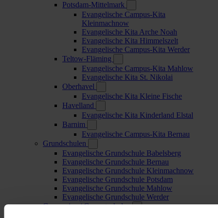
Potsdam-Mittelmark
Evangelische Campus-Kita
Kleinmachnow
Evangelische Kita Arche Noah
Evangelische Kita Himmelszelt
Evangelische Campus-Kita Werder
Teltow-Fläming
Evangelische Campus-Kita Mahlow
Evangelische Kita St. Nikolai
Oberhavel
Evangelische Kita Kleine Fische
Havelland
Evangelische Kita Kinderland Elstal
Barnim
Evangelische Campus-Kita Bernau
Grundschulen
Evangelische Grundschule Babelsberg
Evangelische Grundschule Bernau
Evangelische Grundschule Kleinmachnow
Evangelische Grundschule Potsdam
Evangelische Grundschule Mahlow
Evangelische Grundschule Werder
Gymnasien / Gesamtschulen
Evangelisches Gymnasium Hermannswerder