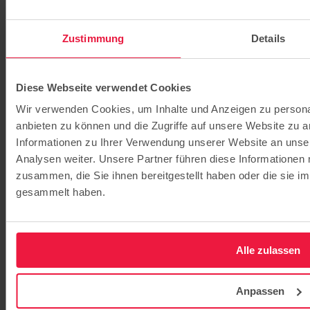
Evangelische Gesamtschule Kleinmachnow
Evangelisches Gymnasium Kleinmachnow
Evangelische Gesamtschule Werder
Zustimmung
Details
Jugendhilfe
Jugendhaus Oase
Internat
Familienbegleitung
Diese Webseite verwendet Cookies
Berufliche Schulen
Wir verwenden Cookies, um Inhalte und Anzeigen zu personal
BSH – Berufliche Schulen Hermannswerder
(Potsdam)
anbieten zu können und die Zugriffe auf unsere Website zu 
Elisabeth-Schulen (Berlin)
Informationen zu Ihrer Verwendung unserer Website an unse
Gesundheitscampus Potsdam
Analysen weiter. Unsere Partner führen diese Informationen
Fort- und Weiterbildung
ibe - Institut für Bildung und Entwicklung
zusammen, die Sie ihnen bereitgestellt haben oder die sie 
Bildung für nachhaltige Entwicklung
gesammelt haben.
Pflege
Pflegeangebote
Potsdam
Seniorenpflege am Charlottenhof
Alle zulassen
Seniorenpflege auf Hermannswerder
Betreutes Wohnen am Charlottenhof
Senioren-Wohngemeinschaft in Bornstedt
Anpassen
Ambulanter Pflegedienst Ernst von
Bergmann Care