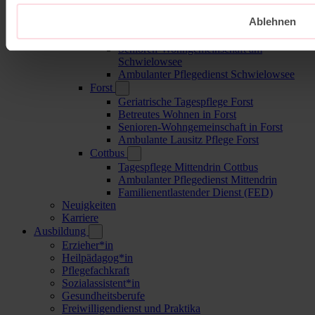
Schwielowsee
Ablehnen
Seniorenpflege am Schwielowsee
Betreutes Wohnen am Schwielowsee
Senioren-Wohngemeinschaft am
Schwielowsee
Ambulanter Pflegedienst Schwielowsee
Forst
Geriatrische Tagespflege Forst
Betreutes Wohnen in Forst
Senioren-Wohngemeinschaft in Forst
Ambulante Lausitz Pflege Forst
Cottbus
Tagespflege Mittendrin Cottbus
Ambulanter Pflegedienst Mittendrin
Familienentlastender Dienst (FED)
Neuigkeiten
Karriere
Ausbildung
Erzieher*in
Heilpädagog*in
Pflegefachkraft
Sozialassistent*in
Gesundheitsberufe
Freiwilligendienst und Praktika