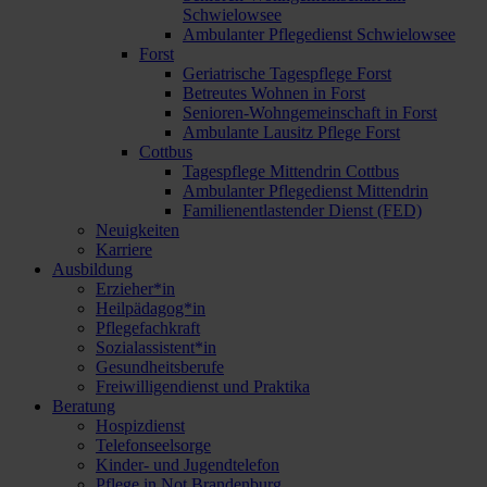
Schwielowsee
Ambulanter Pflegedienst Schwielowsee
Forst
Geriatrische Tagespflege Forst
Betreutes Wohnen in Forst
Senioren-Wohngemeinschaft in Forst
Ambulante Lausitz Pflege Forst
Cottbus
Tagespflege Mittendrin Cottbus
Ambulanter Pflegedienst Mittendrin
Familienentlastender Dienst (FED)
Neuigkeiten
Karriere
Ausbildung
Erzieher*in
Heilpädagog*in
Pflegefachkraft
Sozialassistent*in
Gesundheitsberufe
Freiwilligendienst und Praktika
Beratung
Hospizdienst
Telefonseelsorge
Kinder- und Jugendtelefon
Pflege in Not Brandenburg