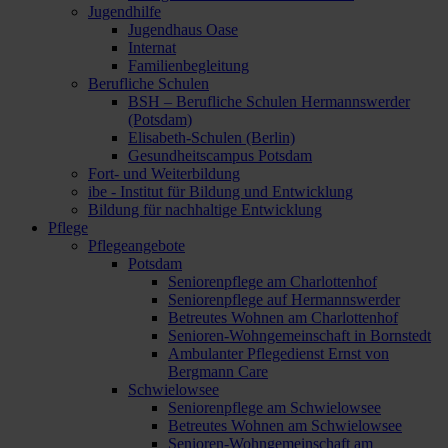
Jugendhilfe
Jugendhaus Oase
Internat
Familienbegleitung
Berufliche Schulen
BSH – Berufliche Schulen Hermannswerder
(Potsdam)
Elisabeth-Schulen (Berlin)
Gesundheitscampus Potsdam
Fort- und Weiterbildung
ibe - Institut für Bildung und Entwicklung
Bildung für nachhaltige Entwicklung
Pflege
Pflegeangebote
Potsdam
Seniorenpflege am Charlottenhof
Seniorenpflege auf Hermannswerder
Betreutes Wohnen am Charlottenhof
Senioren-Wohngemeinschaft in Bornstedt
Ambulanter Pflegedienst Ernst von
Bergmann Care
Schwielowsee
Seniorenpflege am Schwielowsee
Betreutes Wohnen am Schwielowsee
Senioren-Wohngemeinschaft am