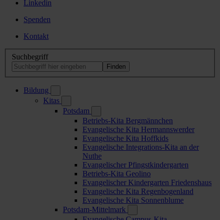
Linkedin
Spenden
Kontakt
Suchbegriff
Bildung
Kitas
Potsdam
Betriebs-Kita Bergmännchen
Evangelische Kita Hermannswerder
Evangelische Kita Hoffkids
Evangelische Integrations-Kita an der
Nuthe
Evangelischer Pfingstkindergarten
Betriebs-Kita Geolino
Evangelischer Kindergarten Friedenshaus
Evangelische Kita Regenbogenland
Evangelische Kita Sonnenblume
Potsdam-Mittelmark
Evangelische Campus-Kita