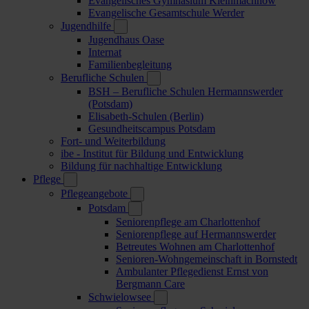
Evangelisches Gymnasium Kleinmachnow
Evangelische Gesamtschule Werder
Jugendhilfe
Jugendhaus Oase
Internat
Familienbegleitung
Berufliche Schulen
BSH – Berufliche Schulen Hermannswerder
(Potsdam)
Elisabeth-Schulen (Berlin)
Gesundheitscampus Potsdam
Fort- und Weiterbildung
ibe - Institut für Bildung und Entwicklung
Bildung für nachhaltige Entwicklung
Pflege
Pflegeangebote
Potsdam
Seniorenpflege am Charlottenhof
Seniorenpflege auf Hermannswerder
Betreutes Wohnen am Charlottenhof
Senioren-Wohngemeinschaft in Bornstedt
Ambulanter Pflegedienst Ernst von
Bergmann Care
Schwielowsee