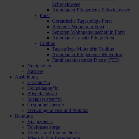
Schwielowsee
Ambulanter Pflegedienst Schwielowsee
Forst
Geriatrische Tagespflege Forst
Betreutes Wohnen in Forst
Senioren-Wohngemeinschaft in Forst
Ambulante Lausitz Pflege Forst
Cottbus
Tagespflege Mittendrin Cottbus
Ambulanter Pflegedienst Mittendrin
Familienentlastender Dienst (FED)
Neuigkeiten
Karriere
Ausbildung
Erzieher*in
Heilpädagog*in
Pflegefachkraft
Sozialassistent*in
Gesundheitsberufe
Freiwilligendienst und Praktika
Beratung
Hospizdienst
Telefonseelsorge
Kinder- und Jugendtelefon
Pflege in Not Brandenburg