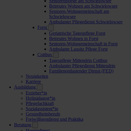
Seniorenpflege am Schwielowsee
Betreutes Wohnen am Schwielowsee
Senioren-Wohngemeinschaft am
Schwielowsee
Ambulanter Pflegedienst Schwielowsee
Forst
Geriatrische Tagespflege Forst
Betreutes Wohnen in Forst
Senioren-Wohngemeinschaft in Forst
Ambulante Lausitz Pflege Forst
Cottbus
Tagespflege Mittendrin Cottbus
Ambulanter Pflegedienst Mittendrin
Familienentlastender Dienst (FED)
Neuigkeiten
Karriere
Ausbildung
Erzieher*in
Heilpädagog*in
Pflegefachkraft
Sozialassistent*in
Gesundheitsberufe
Freiwilligendienst und Praktika
Beratung
Hospizdienst