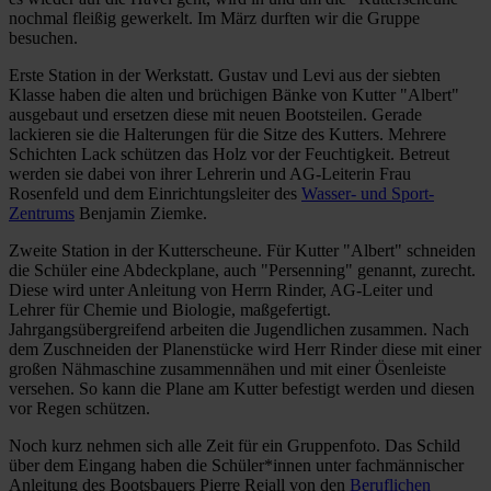
nochmal fleißig gewerkelt. Im März durften wir die Gruppe
besuchen.
Erste Station in der Werkstatt. Gustav und Levi aus der siebten
Klasse haben die alten und brüchigen Bänke von Kutter "Albert"
ausgebaut und ersetzen diese mit neuen Bootsteilen. Gerade
lackieren sie die Halterungen für die Sitze des Kutters. Mehrere
Schichten Lack schützen das Holz vor der Feuchtigkeit. Betreut
werden sie dabei von ihrer Lehrerin und AG-Leiterin Frau
Rosenfeld und dem Einrichtungsleiter des
Wasser- und Sport-
Zentrums
Benjamin Ziemke.
Zweite Station in der Kutterscheune. Für Kutter "Albert" schneiden
die Schüler eine Abdeckplane, auch "Persenning" genannt, zurecht.
Diese wird unter Anleitung von Herrn Rinder, AG-Leiter und
Lehrer für Chemie und Biologie, maßgefertigt.
Jahrgangsübergreifend arbeiten die Jugendlichen zusammen. Nach
dem Zuschneiden der Planenstücke wird Herr Rinder diese mit einer
großen Nähmaschine zusammennähen und mit einer Ösenleiste
versehen. So kann die Plane am Kutter befestigt werden und diesen
vor Regen schützen.
Noch kurz nehmen sich alle Zeit für ein Gruppenfoto. Das Schild
über dem Eingang haben die Schüler*innen unter fachmännischer
Anleitung des Bootsbauers Pierre Rejall von den
Beruflichen