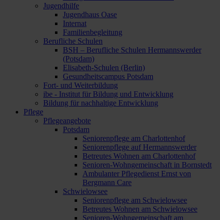
Jugendhilfe
Jugendhaus Oase
Internat
Familienbegleitung
Berufliche Schulen
BSH – Berufliche Schulen Hermannswerder
(Potsdam)
Elisabeth-Schulen (Berlin)
Gesundheitscampus Potsdam
Fort- und Weiterbildung
ibe - Institut für Bildung und Entwicklung
Bildung für nachhaltige Entwicklung
Pflege
Pflegeangebote
Potsdam
Seniorenpflege am Charlottenhof
Seniorenpflege auf Hermannswerder
Betreutes Wohnen am Charlottenhof
Senioren-Wohngemeinschaft in Bornstedt
Ambulanter Pflegedienst Ernst von
Bergmann Care
Schwielowsee
Seniorenpflege am Schwielowsee
Betreutes Wohnen am Schwielowsee
Senioren-Wohngemeinschaft am