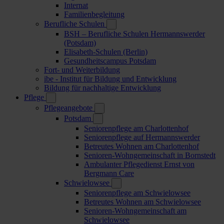
Internat
Familienbegleitung
Berufliche Schulen
BSH – Berufliche Schulen Hermannswerder
(Potsdam)
Elisabeth-Schulen (Berlin)
Gesundheitscampus Potsdam
Fort- und Weiterbildung
ibe - Institut für Bildung und Entwicklung
Bildung für nachhaltige Entwicklung
Pflege
Pflegeangebote
Potsdam
Seniorenpflege am Charlottenhof
Seniorenpflege auf Hermannswerder
Betreutes Wohnen am Charlottenhof
Senioren-Wohngemeinschaft in Bornstedt
Ambulanter Pflegedienst Ernst von
Bergmann Care
Schwielowsee
Seniorenpflege am Schwielowsee
Betreutes Wohnen am Schwielowsee
Senioren-Wohngemeinschaft am
Schwielowsee