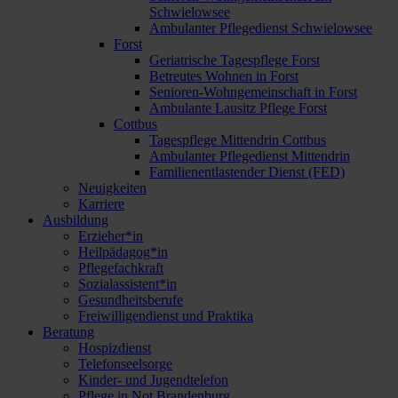
Schwielowsee
Ambulanter Pflegedienst Schwielowsee
Forst
Geriatrische Tagespflege Forst
Betreutes Wohnen in Forst
Senioren-Wohngemeinschaft in Forst
Ambulante Lausitz Pflege Forst
Cottbus
Tagespflege Mittendrin Cottbus
Ambulanter Pflegedienst Mittendrin
Familienentlastender Dienst (FED)
Neuigkeiten
Karriere
Ausbildung
Erzieher*in
Heilpädagog*in
Pflegefachkraft
Sozialassistent*in
Gesundheitsberufe
Freiwilligendienst und Praktika
Beratung
Hospizdienst
Telefonseelsorge
Kinder- und Jugendtelefon
Pflege in Not Brandenburg