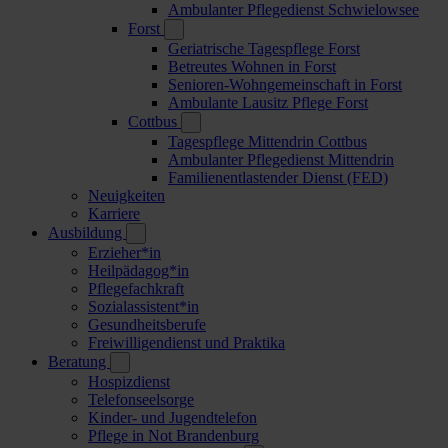
Ambulanter Pflegedienst Schwielowsee
Forst
Geriatrische Tagespflege Forst
Betreutes Wohnen in Forst
Senioren-Wohngemeinschaft in Forst
Ambulante Lausitz Pflege Forst
Cottbus
Tagespflege Mittendrin Cottbus
Ambulanter Pflegedienst Mittendrin
Familienentlastender Dienst (FED)
Neuigkeiten
Karriere
Ausbildung
Erzieher*in
Heilpädagog*in
Pflegefachkraft
Sozialassistent*in
Gesundheitsberufe
Freiwilligendienst und Praktika
Beratung
Hospizdienst
Telefonseelsorge
Kinder- und Jugendtelefon
Pflege in Not Brandenburg