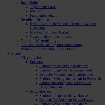
Jugendhilfe
Jugendhaus Oase
Internat
Familienbegleitung
Berufliche Schulen
BSH – Berufliche Schulen Hermannswerder
(Potsdam)
Elisabeth-Schulen (Berlin)
Gesundheitscampus Potsdam
Fort- und Weiterbildung
ibe - Institut für Bildung und Entwicklung
Bildung für nachhaltige Entwicklung
Pflege
Pflegeangebote
Potsdam
Seniorenpflege am Charlottenhof
Seniorenpflege auf Hermannswerder
Betreutes Wohnen am Charlottenhof
Senioren-Wohngemeinschaft in Bornstedt
Ambulanter Pflegedienst Ernst von
Bergmann Care
Schwielowsee
Seniorenpflege am Schwielowsee
Betreutes Wohnen am Schwielowsee
Senioren-Wohngemeinschaft am