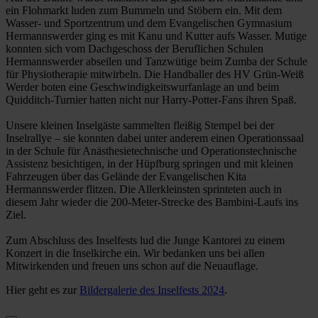
ein Flohmarkt luden zum Bummeln und Stöbern ein. Mit dem
Wasser- und Sportzentrum und dem Evangelischen Gymnasium
Hermannswerder ging es mit Kanu und Kutter aufs Wasser. Mutige
konnten sich vom Dachgeschoss der Beruflichen Schulen
Hermannswerder abseilen und Tanzwütige beim Zumba der Schule
für Physiotherapie mitwirbeln. Die Handballer des HV Grün-Weiß
Werder boten eine Geschwindigkeitswurfanlage an und beim
Quidditch-Turnier hatten nicht nur Harry-Potter-Fans ihren Spaß.
Unsere kleinen Inselgäste sammelten fleißig Stempel bei der
Inselrallye – sie konnten dabei unter anderem einen Operationssaal
in der Schule für Anästhesietechnische und Operationstechnische
Assistenz besichtigen, in der Hüpfburg springen und mit kleinen
Fahrzeugen über das Gelände der Evangelischen Kita
Hermannswerder flitzen. Die Allerkleinsten sprinteten auch in
diesem Jahr wieder die 200-Meter-Strecke des Bambini-Laufs ins
Ziel.
Zum Abschluss des Inselfests lud die Junge Kantorei zu einem
Konzert in die Inselkirche ein. Wir bedanken uns bei allen
Mitwirkenden und freuen uns schon auf die Neuauflage.
Hier geht es zur
Bildergalerie des Inselfests 2024
.