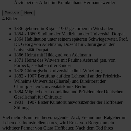
Ärzte bei der Arbeit im Krankenhaus Hermannswerder
Previous
Next
4 Bilder
1836 geboren in Riga – 1907 gestorben in Wiesbaden
1854 - 1860 Studium der Medizin an der Universität Dorpat
1864 Habilitation unter seinem späteren Schwiegervater, Prof.
Dr. Georg von Adelmann, Dozent für Chirurgie an der
Universität Dorpat
1866 Heirat mit Hildegard von Adelmann
1871 Heirat des Witwers mit Pauline Asbrand gen. von
Porbeck, sie haben drei Kinder
1878 Chirurgische Universitätsklinik Würzburg
1882 - 1907 Berufung auf den Lehrstuhl an der Friedrich-
Wilhelms-Universität (Charité) und Direktorat der
Chirurgischen Universitätsklinik Berlin
1884 Mitglied der Leopoldina und Präsident der Deutschen
Gesellschaft für Chirurgie
1901 - 1907 Erster Kuratoriumsvorsitzender der Hoffbauer-
Stiftung
Viel mehr als nur ein hervorragender Arzt, Freund und Ratgeber im
Leben des Industriellenpaares, wird Ernst von Bergmann ein
wichtiger Partner von Clara Hoffbauer. Nach dem Tod ihres