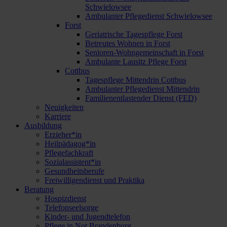
Schwielowsee
Ambulanter Pflegedienst Schwielowsee
Forst
Geriatrische Tagespflege Forst
Betreutes Wohnen in Forst
Senioren-Wohngemeinschaft in Forst
Ambulante Lausitz Pflege Forst
Cottbus
Tagespflege Mittendrin Cottbus
Ambulanter Pflegedienst Mittendrin
Familienentlastender Dienst (FED)
Neuigkeiten
Karriere
Ausbildung
Erzieher*in
Heilpädagog*in
Pflegefachkraft
Sozialassistent*in
Gesundheitsberufe
Freiwilligendienst und Praktika
Beratung
Hospizdienst
Telefonseelsorge
Kinder- und Jugendtelefon
Pflege in Not Brandenburg