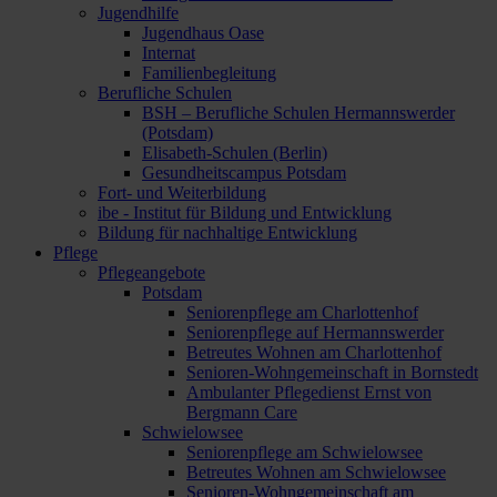
Jugendhilfe
Jugendhaus Oase
Internat
Familienbegleitung
Berufliche Schulen
BSH – Berufliche Schulen Hermannswerder
(Potsdam)
Elisabeth-Schulen (Berlin)
Gesundheitscampus Potsdam
Fort- und Weiterbildung
ibe - Institut für Bildung und Entwicklung
Bildung für nachhaltige Entwicklung
Pflege
Pflegeangebote
Potsdam
Seniorenpflege am Charlottenhof
Seniorenpflege auf Hermannswerder
Betreutes Wohnen am Charlottenhof
Senioren-Wohngemeinschaft in Bornstedt
Ambulanter Pflegedienst Ernst von
Bergmann Care
Schwielowsee
Seniorenpflege am Schwielowsee
Betreutes Wohnen am Schwielowsee
Senioren-Wohngemeinschaft am