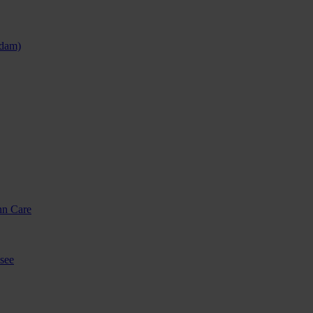
sdam)
nn Care
see