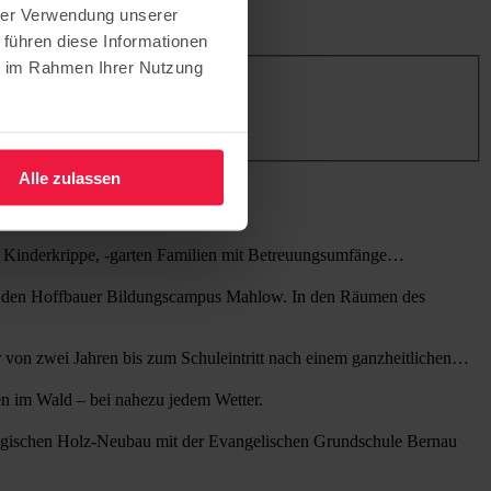
hrer Verwendung unserer
 führen diese Informationen
ie im Rahmen Ihrer Nutzung
Alle zulassen
ge Kinderkrippe, -garten Familien mit Betreuungsumfänge…
ta den Hoffbauer Bildungscampus Mahlow. In den Räumen des
r von zwei Jahren bis zum Schuleintritt nach einem ganzheitlichen…
gen im Wald – bei nahezu jedem Wetter.
logischen Holz-Neubau mit der Evangelischen Grundschule Bernau