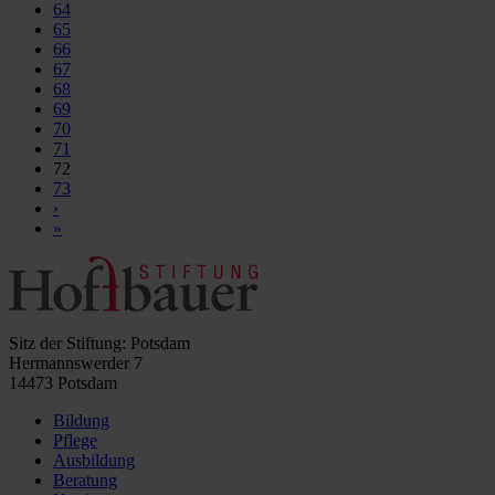
64
65
66
67
68
69
70
71
72
73
›
»
Sitz der Stiftung: Potsdam
Hermannswerder 7
14473 Potsdam
Bildung
Pflege
Ausbildung
Beratung