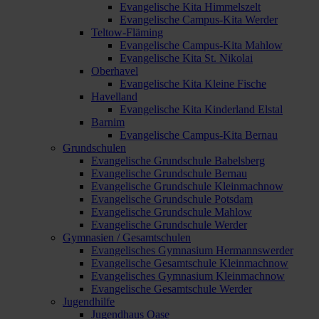
Evangelische Kita Himmelszelt
Evangelische Campus-Kita Werder
Teltow-Fläming
Evangelische Campus-Kita Mahlow
Evangelische Kita St. Nikolai
Oberhavel
Evangelische Kita Kleine Fische
Havelland
Evangelische Kita Kinderland Elstal
Barnim
Evangelische Campus-Kita Bernau
Grundschulen
Evangelische Grundschule Babelsberg
Evangelische Grundschule Bernau
Evangelische Grundschule Kleinmachnow
Evangelische Grundschule Potsdam
Evangelische Grundschule Mahlow
Evangelische Grundschule Werder
Gymnasien / Gesamtschulen
Evangelisches Gymnasium Hermannswerder
Evangelische Gesamtschule Kleinmachnow
Evangelisches Gymnasium Kleinmachnow
Evangelische Gesamtschule Werder
Jugendhilfe
Jugendhaus Oase