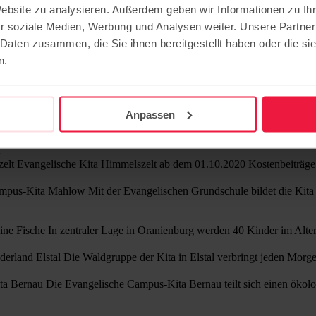
Website zu analysieren. Außerdem geben wir Informationen zu I
r soziale Medien, Werbung und Analysen weiter. Unsere Partner
 Daten zusammen, die Sie ihnen bereitgestellt haben oder die s
n.
Anpassen
lszelt Evangelische Kita Himmelszelt ab dem 01.10.2020 Kostenbeiträ
ampus-Kita Mahlow Mit der Evangelischen Grundschule bildet die Ki
ine Fische In zentraler Lage in Oranienburg werden 40 Kinder im Alte
derland Elstal Die Waldgruppe der Kita in Elstal verbringt jeden Mor
ta Bernau Die Evangelische Campus-Kita Bernau teilt sich einen öko