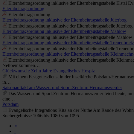
Elternbeitragsordnung inklusive der Elternbeitragstabelle Elsta
Elternbeitragsordnung
Elternbeitragsordnung
Elternbeitragsordnung inklusive der Elternbeitragstabelle Jüterbog
Elternbeitragsordnung inklusive der Elternbeitragstabelle Jüterbog
Elternbeitragsordnung inklusive der Elternbeitragstabelle Mahlow
Elternbeitragsordnung inklusive der Elternbeitragstabelle Mahlow
Elternbeitragsordnung inklusive der Elternbeitragstabelle Treuenbriet
Elternbeitragsordnung inklusive der Elternbeitragstabelle Treue
Elternbeitragsordnung inklusive der Elternbeitragstabelle Kleinmach
Elternbeitragsordnung inklusive der Elternbeitragstabelle Klei
Nettoeinkommen…
Glückwunsch: Zehn Jahre Evangelisches Hospiz
Mit einem Festgottesdienst in der Inselkirche Potsdam-Hermanns
in…
Saisonauftakt am Wasser- und Sport-Zentrum Hermannswerder
Das Wasser- und Sport-Zentrum Hermannswerder feiert heute, am 2
eine…
Potsdam
Evangelische Integrations-Kita an der Nuthe Am Rande des Wohng
Suchergebnisse 1066 bis 1080 von 1095
«
‹