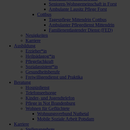
Senioren-Wohngemeinschaft in Forst
Ambulante Lausitz Pflege Forst
Cottbus
Tagespflege Mittendrin Cottbus
Ambulanter Pflegedienst Mittendrin
Familienentlastender Dienst (FED)
Neuigkeiten
Karriere
Ausbildung
Erzieher*in
Heilpädagog*in
Pflegefachkraft
Sozialassistent*in
Gesundheitsberufe
Freiwilligendienst und Praktika
Beratung
Hospizdienst
Telefonseelsorge
Kinder- und Jugendtelefon
Pflege in Not Brandenburg
Wohnen für Geflüchtete
Wohnungsverbund Nuthetal
Mobile Soziale Arbeit Potsdam
Karriere
Stellenangebote