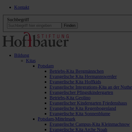
Kontakt
Suchbegriff
Bildung
Kitas
Potsdam
Betriebs-Kita Bergmännchen
Evangelische Kita Hermannswerder
Evangelische Kita Hoffkids
Evangelische Integrations-Kita an der Nuthe
Evangelischer Pfingstkindergarten
Betriebs-Kita Geolino
Evangelischer Kindergarten Friedenshaus
Evangelische Kita Regenbogenland
Evangelische Kita Sonnenblume
Potsdam-Mittelmark
Evangelische Campus-Kita Kleinmachnow
Evangelische Kita Arche Noah