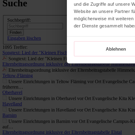
Suche
und die Zugriffe auf unsere 
Website an unsere Partner fü
möglicherweise mit weiteren
Suchbegriff:
der Dienste gesammelt habe
Eingaben löschen
1095 Treffer:
Ablehnen
Songtext: Lied der "Kleinen Fische"
Songtext: Lied der "Kleinen Fische"
Elternbeitragsordnung inklusive der Elternbeitragstabelle Himmelszelt
Elternbeitragsordnung inklusive der Elternbeitragstabelle Himme
Teltow-Fläming
Unsere Einrichtungen in Teltow Fläming vor Ort Evangelische C
früheren…
Oberhavel
Unsere Einrichtungen in Oberhavel vor Ort Evangelische Kita Kle
Havelland
Unsere Einrichtungen in Havelland vor Ort Evangelische Kita Kin
Barnim
Unsere Einrichtungen in Barnim vor Ort Evangelische Campus-Ki
auf…
Elternbeitragsordnung inklusive der Elternbeitragstabelle Elstal