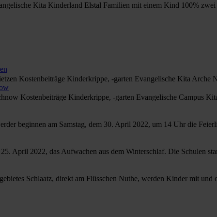
l Evangelische Kita Kinderland Elstal Familien mit einem Kind 100% z
zen
nbrietzen Kostenbeiträge Kinderkrippe, -garten Evangelische Kita Arc
now
nmachnow Kostenbeiträge Kinderkrippe, -garten Evangelische Campus 
werder beginnen am Samstag, dem 30. April 2022, um 14 Uhr die Feier
5. April 2022, das Aufwachen aus dem Winterschlaf. Die Schulen star
ebietes Schlaatz, direkt am Flüsschen Nuthe, werden Kinder mit und o