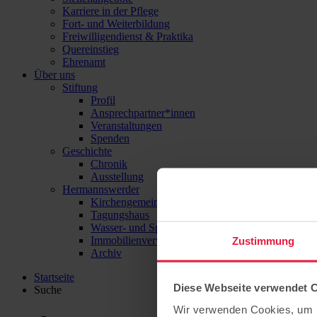
Karriere in der Pflege
Fort- und Weiterbildung
Freiwilligendienst & Praktika
Quereinstieg
Ehrenamt
Über uns
Stiftung
Profil
Ansprechpartner*innen
Veranstaltungen
Spenden
Geschichte
Chronik
Ausstellung
Hermannswerder
Kirchengemeinde
Tagungshaus
Wasser- und Sport-Zentrum Hermannswerder
Immobilienverwaltung
Zustimmung
Archiv
Startseite
Diese Webseite verwendet 
Suche
Wir verwenden Cookies, um I