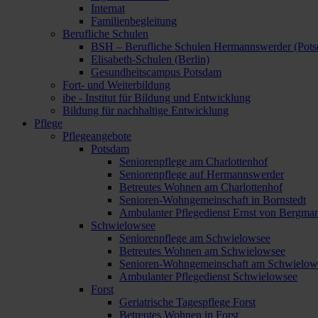
Internat
Familienbegleitung
Berufliche Schulen
BSH – Berufliche Schulen Hermannswerder (Pot
Elisabeth-Schulen (Berlin)
Gesundheitscampus Potsdam
Fort- und Weiterbildung
ibe - Institut für Bildung und Entwicklung
Bildung für nachhaltige Entwicklung
Pflege
Pflegeangebote
Potsdam
Seniorenpflege am Charlottenhof
Seniorenpflege auf Hermannswerder
Betreutes Wohnen am Charlottenhof
Senioren-Wohngemeinschaft in Bornstedt
Ambulanter Pflegedienst Ernst von Bergma
Schwielowsee
Seniorenpflege am Schwielowsee
Betreutes Wohnen am Schwielowsee
Senioren-Wohngemeinschaft am Schwielow
Ambulanter Pflegedienst Schwielowsee
Forst
Geriatrische Tagespflege Forst
Betreutes Wohnen in Forst