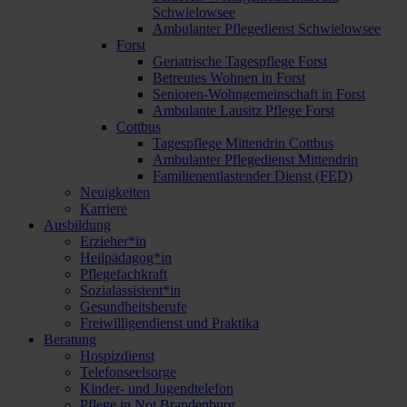
Schwielowsee
Ambulanter Pflegedienst Schwielowsee
Forst
Geriatrische Tagespflege Forst
Betreutes Wohnen in Forst
Senioren-Wohngemeinschaft in Forst
Ambulante Lausitz Pflege Forst
Cottbus
Tagespflege Mittendrin Cottbus
Ambulanter Pflegedienst Mittendrin
Familienentlastender Dienst (FED)
Neuigkeiten
Karriere
Ausbildung
Erzieher*in
Heilpädagog*in
Pflegefachkraft
Sozialassistent*in
Gesundheitsberufe
Freiwilligendienst und Praktika
Beratung
Hospizdienst
Telefonseelsorge
Kinder- und Jugendtelefon
Pflege in Not Brandenburg