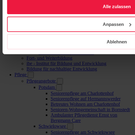
Evangelische Gesamtschule Werder
Alle zulassen
Jugendhilfe
Jugendhaus Oase
Internat
Anpassen
Familienbegleitung
Berufliche Schulen
BSH – Berufliche Schulen Hermannswerder
(Potsdam)
Ablehnen
Elisabeth-Schulen (Berlin)
Gesundheitscampus Potsdam
Fort- und Weiterbildung
ibe - Institut für Bildung und Entwicklung
Bildung für nachhaltige Entwicklung
Pflege
Pflegeangebote
Potsdam
Seniorenpflege am Charlottenhof
Seniorenpflege auf Hermannswerder
Betreutes Wohnen am Charlottenhof
Senioren-Wohngemeinschaft in Bornstedt
Ambulanter Pflegedienst Ernst von
Bergmann Care
Schwielowsee
Seniorenpflege am Schwielowsee