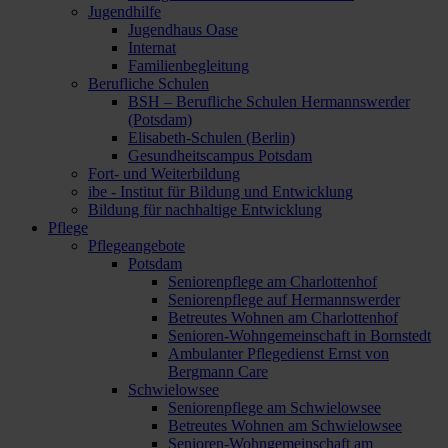
Jugendhilfe
Jugendhaus Oase
Internat
Familienbegleitung
Berufliche Schulen
BSH – Berufliche Schulen Hermannswerder
(Potsdam)
Elisabeth-Schulen (Berlin)
Gesundheitscampus Potsdam
Fort- und Weiterbildung
ibe - Institut für Bildung und Entwicklung
Bildung für nachhaltige Entwicklung
Pflege
Pflegeangebote
Potsdam
Seniorenpflege am Charlottenhof
Seniorenpflege auf Hermannswerder
Betreutes Wohnen am Charlottenhof
Senioren-Wohngemeinschaft in Bornstedt
Ambulanter Pflegedienst Ernst von
Bergmann Care
Schwielowsee
Seniorenpflege am Schwielowsee
Betreutes Wohnen am Schwielowsee
Senioren-Wohngemeinschaft am