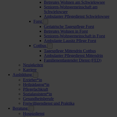
Betreutes Wohnen am Schwielowsee
Senioren-Wohngemeinschaft am
Schwielowsee
Ambulanter Pflegedienst Schwielowsee
Forst
Geriatrische Tagespflege Forst
Betreutes Wohnen in Forst
Senioren-Wohngemeinschaft in Forst
Ambulante Lausitz Pflege Forst
Cottbus
Tagespflege Mittendrin Cottbus
Ambulanter Pflegedienst Mittendrin
Familienentlastender Dienst (FED)
Neuigkeiten
Karriere
Ausbildung
Erzieher*in
Heilpädagog*in
Pflegefachkraft
Sozialassistent*in
Gesundheitsberufe
Freiwilligendienst und Praktika
Beratung
Hospizdienst