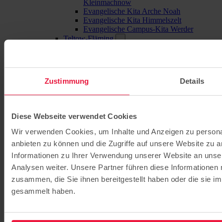
Kleinmachnow
Evangelische Kita Arche Noah
Evangelische Kita Himmelszelt
Evangelische Campus-Kita Werder
Teltow-Fläming
Evangelische Campus-Kita Mahlow
Evangelische Kita St. Nikolai
Oberhavel
Evangelische Kita Kleine Fische
Zustimmung
Details
Havelland
Evangelische Kita Kinderland Elstal
Barnim
Evangelische Campus-Kita Bernau
Diese Webseite verwendet Cookies
Grundschulen
Wir verwenden Cookies, um Inhalte und Anzeigen zu personal
Evangelische Grundschule Babelsberg
Evangelische Grundschule Bernau
anbieten zu können und die Zugriffe auf unsere Website zu 
Evangelische Grundschule Kleinmachnow
Informationen zu Ihrer Verwendung unserer Website an unse
Evangelische Grundschule Potsdam
Analysen weiter. Unsere Partner führen diese Informationen
Evangelische Grundschule Mahlow
Evangelische Grundschule Werder
zusammen, die Sie ihnen bereitgestellt haben oder die sie 
Gymnasien / Gesamtschulen
gesammelt haben.
Evangelisches Gymnasium Hermannswerder
Evangelische Gesamtschule Kleinmachnow
Evangelisches Gymnasium Kleinmachnow