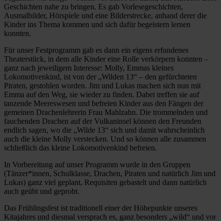
Geschichten nahe zu bringen. Es gab Vorlesegeschichten,
Ausmalbilder, Hörspiele und eine Bilderstrecke, anhand derer die
Kinder ins Thema kommen und sich dafür begeistern lernen
konnten.
Für unser Festprogramm gab es dann ein eigens erfundenes
Theaterstück, in dem alle Kinder eine Rolle verkörpern konnten –
ganz nach jeweiligem Interesse: Molly, Emmas kleines
Lokomotivenkind, ist von der „Wilden 13“ – den gefürchteten
Piraten, gestohlen worden. Jim und Lukas machen sich nun mit
Emma auf den Weg, sie wieder zu finden. Dabei treffen sie auf
tanzende Meereswesen und befreien Kinder aus den Fängen der
gemeinen Drachenlehrerin Frau Mahlzahn. Die trommelnden und
fauchenden Drachen auf der Vulkaninsel können den Freunden
endlich sagen, wo die „Wilde 13“ sich und damit wahrscheinlich
auch die kleine Molly verstecken. Und so können alle zusammen
schließlich das kleine Lokomotivenkind befreien.
In Vorbereitung auf unser Programm wurde in den Gruppen
(Tänzer*innen, Schulklasse, Drachen, Piraten und natürlich Jim und
Lukas) ganz viel geplant, Requisiten gebastelt und dann natürlich
auch geübt und geprobt.
Das Frühlingsfest ist traditionell einer der Höhepunkte unseres
Kitajahres und diesmal versprach es, ganz besonders „wild“ und vor