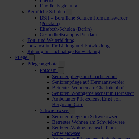
Internat
Familienbegleitung
Berufliche Schulen
BSH – Berufliche Schulen Hermannswerder
(Potsdam)
Elisabeth-Schulen (Berlin)
Gesundheitscampus Potsdam
Fort- und Weiterbildung
ibe - Institut für Bildung und Entwicklung
Bildung für nachhaltige Entwicklung
Pflege
Pflegeangebote
Potsdam
Seniorenpflege am Charlottenhof
Seniorenpflege auf Hermannswerder
Betreutes Wohnen am Charlottenhof
Senioren-Wohngemeinschaft in Bornstedt
Ambulanter Pflegedienst Ernst von
Bergmann Care
Schwielowsee
Seniorenpflege am Schwielowsee
Betreutes Wohnen am Schwielowsee
Senioren-Wohngemeinschaft am
Schwielowsee
Ambulanter Pflegedienst Schwielowsee