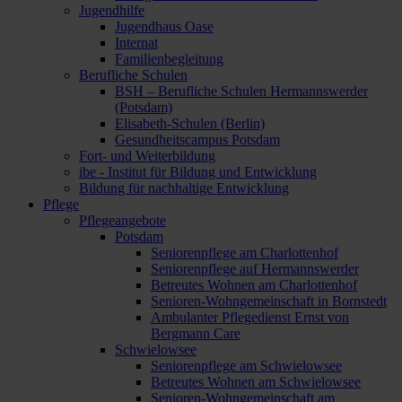
Jugendhilfe
Jugendhaus Oase
Internat
Familienbegleitung
Berufliche Schulen
BSH – Berufliche Schulen Hermannswerder
(Potsdam)
Elisabeth-Schulen (Berlin)
Gesundheitscampus Potsdam
Fort- und Weiterbildung
ibe - Institut für Bildung und Entwicklung
Bildung für nachhaltige Entwicklung
Pflege
Pflegeangebote
Potsdam
Seniorenpflege am Charlottenhof
Seniorenpflege auf Hermannswerder
Betreutes Wohnen am Charlottenhof
Senioren-Wohngemeinschaft in Bornstedt
Ambulanter Pflegedienst Ernst von
Bergmann Care
Schwielowsee
Seniorenpflege am Schwielowsee
Betreutes Wohnen am Schwielowsee
Senioren-Wohngemeinschaft am