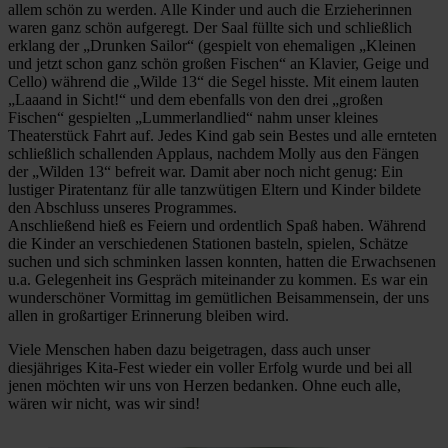
allem schön zu werden. Alle Kinder und auch die Erzieherinnen
waren ganz schön aufgeregt. Der Saal füllte sich und schließlich
erklang der „Drunken Sailor“ (gespielt von ehemaligen „Kleinen
und jetzt schon ganz schön großen Fischen“ an Klavier, Geige und
Cello) während die „Wilde 13“ die Segel hisste. Mit einem lauten
„Laaand in Sicht!“ und dem ebenfalls von den drei „großen
Fischen“ gespielten „Lummerlandlied“ nahm unser kleines
Theaterstück Fahrt auf. Jedes Kind gab sein Bestes und alle ernteten
schließlich schallenden Applaus, nachdem Molly aus den Fängen
der „Wilden 13“ befreit war. Damit aber noch nicht genug: Ein
lustiger Piratentanz für alle tanzwütigen Eltern und Kinder bildete
den Abschluss unseres Programmes.
Anschließend hieß es Feiern und ordentlich Spaß haben. Während
die Kinder an verschiedenen Stationen basteln, spielen, Schätze
suchen und sich schminken lassen konnten, hatten die Erwachsenen
u.a. Gelegenheit ins Gespräch miteinander zu kommen. Es war ein
wunderschöner Vormittag im gemütlichen Beisammensein, der uns
allen in großartiger Erinnerung bleiben wird.
Viele Menschen haben dazu beigetragen, dass auch unser
diesjähriges Kita-Fest wieder ein voller Erfolg wurde und bei all
jenen möchten wir uns von Herzen bedanken. Ohne euch alle,
wären wir nicht, was wir sind!