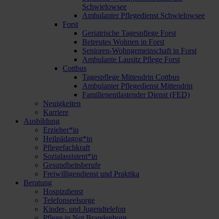
Schwielowsee
Ambulanter Pflegedienst Schwielowsee
Forst
Geriatrische Tagespflege Forst
Betreutes Wohnen in Forst
Senioren-Wohngemeinschaft in Forst
Ambulante Lausitz Pflege Forst
Cottbus
Tagespflege Mittendrin Cottbus
Ambulanter Pflegedienst Mittendrin
Familienentlastender Dienst (FED)
Neuigkeiten
Karriere
Ausbildung
Erzieher*in
Heilpädagog*in
Pflegefachkraft
Sozialassistent*in
Gesundheitsberufe
Freiwilligendienst und Praktika
Beratung
Hospizdienst
Telefonseelsorge
Kinder- und Jugendtelefon
Pflege in Not Brandenburg