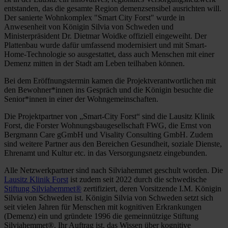
entstanden, das die gesamte Region demenzsensibel ausrichten will.
Der sanierte Wohnkomplex "Smart City Forst" wurde in
Anwesenheit von Königin Silvia von Schweden und
Ministerpräsident Dr. Dietmar Woidke offiziell eingeweiht. Der
Plattenbau wurde dafür umfassend modernisiert und mit Smart-
Home-Technologie so ausgestattet, dass auch Menschen mit einer
Demenz mitten in der Stadt am Leben teilhaben können.
Bei dem Eröffnungstermin kamen die Projektverantwortlichen mit
den Bewohner*innen ins Gespräch und die Königin besuchte die
Senior*innen in einer der Wohngemeinschaften.
Die Projektpartner von „Smart-City Forst“ sind die Lausitz Klinik
Forst, die Forster Wohnungsbaugesellschaft FWG, die Ernst von
Bergmann Care gGmbH und Visality Consulting GmbH. Zudem
sind weitere Partner aus den Bereichen Gesundheit, soziale Dienste,
Ehrenamt und Kultur etc. in das Versorgungsnetz eingebunden.
Alle Netzwerkpartner sind nach Silviahemmet geschult worden. Die
Lausitz Klinik Forst
ist zudem seit 2022 durch die schwedische
Stiftung Silviahemmet®
zertifiziert, deren Vorsitzende I.M. Königin
Silvia von Schweden ist. Königin Silvia von Schweden setzt sich
seit vielen Jahren für Menschen mit kognitiven Erkrankungen
(Demenz) ein und gründete 1996 die gemeinnützige Stiftung
Silviahemmet®. Ihr Auftrag ist, das Wissen über kognitive