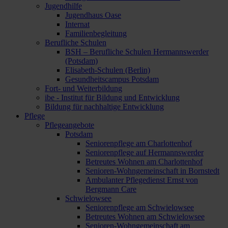
Jugendhilfe
Jugendhaus Oase
Internat
Familienbegleitung
Berufliche Schulen
BSH – Berufliche Schulen Hermannswerder
(Potsdam)
Elisabeth-Schulen (Berlin)
Gesundheitscampus Potsdam
Fort- und Weiterbildung
ibe - Institut für Bildung und Entwicklung
Bildung für nachhaltige Entwicklung
Pflege
Pflegeangebote
Potsdam
Seniorenpflege am Charlottenhof
Seniorenpflege auf Hermannswerder
Betreutes Wohnen am Charlottenhof
Senioren-Wohngemeinschaft in Bornstedt
Ambulanter Pflegedienst Ernst von
Bergmann Care
Schwielowsee
Seniorenpflege am Schwielowsee
Betreutes Wohnen am Schwielowsee
Senioren-Wohngemeinschaft am