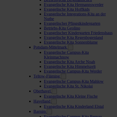
Evangelische Kita Hermannswerder
Evangelische Kita Hoffkids
Evangelische Integrations-Kita an der
Nuthe
Evangelischer Pfingstkindergarten
Betriebs-Kita Geolino
Evangelischer Kindergarten Friedenshaus
Evangelische Kita Regenbogenland
Evangelische Kita Sonnenblume
Potsdam-Mittelmark
Evangelische Campus-Kita
Kleinmachnow
Evangelische Kita Arche Noah
Evangelische Kita Himmelszelt
Evangelische Campus-Kita Werder
Teltow-Fläming
Evangelische Campus-Kita Mahlow
Evangelische Kita St. Nikolai
Oberhavel
Evangelische Kita Kleine Fische
Havelland
Evangelische Kita Kinderland Elstal
Barnim
Evangelische Campus-Kita Bernau