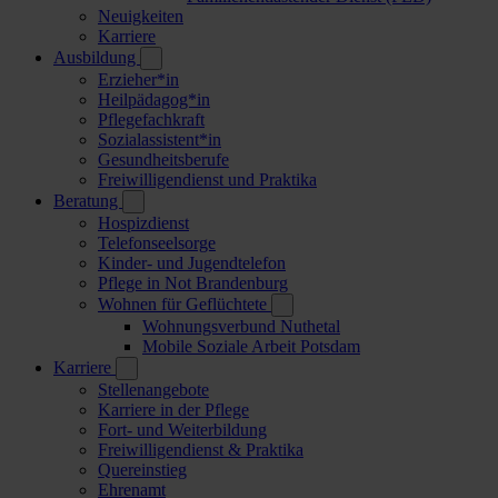
Neuigkeiten
Karriere
Ausbildung
Erzieher*in
Heilpädagog*in
Pflegefachkraft
Sozialassistent*in
Gesundheitsberufe
Freiwilligendienst und Praktika
Beratung
Hospizdienst
Telefonseelsorge
Kinder- und Jugendtelefon
Pflege in Not Brandenburg
Wohnen für Geflüchtete
Wohnungsverbund Nuthetal
Mobile Soziale Arbeit Potsdam
Karriere
Stellenangebote
Karriere in der Pflege
Fort- und Weiterbildung
Freiwilligendienst & Praktika
Quereinstieg
Ehrenamt