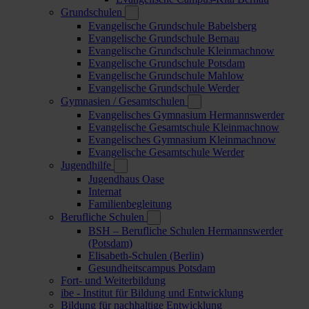
Grundschulen
Evangelische Grundschule Babelsberg
Evangelische Grundschule Bernau
Evangelische Grundschule Kleinmachnow
Evangelische Grundschule Potsdam
Evangelische Grundschule Mahlow
Evangelische Grundschule Werder
Gymnasien / Gesamtschulen
Evangelisches Gymnasium Hermannswerder
Evangelische Gesamtschule Kleinmachnow
Evangelisches Gymnasium Kleinmachnow
Evangelische Gesamtschule Werder
Jugendhilfe
Jugendhaus Oase
Internat
Familienbegleitung
Berufliche Schulen
BSH – Berufliche Schulen Hermannswerder
(Potsdam)
Elisabeth-Schulen (Berlin)
Gesundheitscampus Potsdam
Fort- und Weiterbildung
ibe - Institut für Bildung und Entwicklung
Bildung für nachhaltige Entwicklung