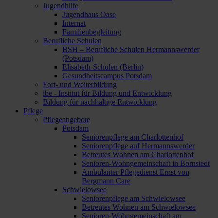
Jugendhilfe
Jugendhaus Oase
Internat
Familienbegleitung
Berufliche Schulen
BSH – Berufliche Schulen Hermannswerder
(Potsdam)
Elisabeth-Schulen (Berlin)
Gesundheitscampus Potsdam
Fort- und Weiterbildung
ibe - Institut für Bildung und Entwicklung
Bildung für nachhaltige Entwicklung
Pflege
Pflegeangebote
Potsdam
Seniorenpflege am Charlottenhof
Seniorenpflege auf Hermannswerder
Betreutes Wohnen am Charlottenhof
Senioren-Wohngemeinschaft in Bornstedt
Ambulanter Pflegedienst Ernst von
Bergmann Care
Schwielowsee
Seniorenpflege am Schwielowsee
Betreutes Wohnen am Schwielowsee
Senioren-Wohngemeinschaft am