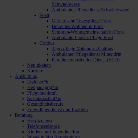
Schwielowsee
Ambulanter Pflegedienst Schwielowsee
Forst
Geriatrische Tagespflege Forst
Betreutes Wohnen in Forst
Senioren-Wohngemeinschaft in Forst
Ambulante Lausitz Pflege Forst
Cottbus
Tagespflege Mittendrin Cottbus
Ambulanter Pflegedienst Mittendrin
Familienentlastender Dienst (FED)
Neuigkeiten
Karriere
Ausbildung
Erzieher*in
Heilpädagog*in
Pflegefachkraft
Sozialassistent*in
Gesundheitsberufe
Freiwilligendienst und Praktika
Beratung
Hospizdienst
Telefonseelsorge
Kinder- und Jugendtelefon
Pflege in Not Brandenburg