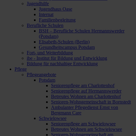
Jugendhilfe
Jugendhaus Oase
Internat
Familienbegleitung
Berufliche Schulen
BSH – Berufliche Schulen Hermannswerder
(Potsdam)
Elisabeth-Schulen (Berlin)
Gesundheitscampus Potsdam
Fort- und Weiterbildung
ibe - Institut für Bildung und Entwicklung
Bildung für nachhaltige Entwicklung
Pflege
Pflegeangebote
Potsdam
Seniorenpflege am Charlottenhof
Seniorenpflege auf Hermannswerder
Betreutes Wohnen am Charlottenhof
Senioren-Wohngemeinschaft in Bornstedt
Ambulanter Pflegedienst Ernst von
Bergmann Care
Schwielowsee
Seniorenpflege am Schwielowsee
Betreutes Wohnen am Schwielowsee
Senioren-Wohngemeinschaft am