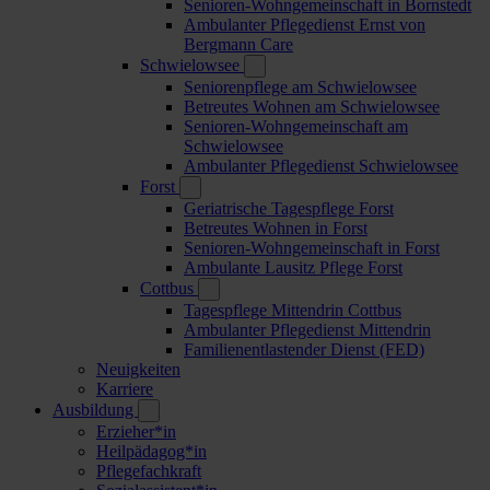
Senioren-Wohngemeinschaft in Bornstedt
Ambulanter Pflegedienst Ernst von
Bergmann Care
Schwielowsee
Seniorenpflege am Schwielowsee
Betreutes Wohnen am Schwielowsee
Senioren-Wohngemeinschaft am
Schwielowsee
Ambulanter Pflegedienst Schwielowsee
Forst
Geriatrische Tagespflege Forst
Betreutes Wohnen in Forst
Senioren-Wohngemeinschaft in Forst
Ambulante Lausitz Pflege Forst
Cottbus
Tagespflege Mittendrin Cottbus
Ambulanter Pflegedienst Mittendrin
Familienentlastender Dienst (FED)
Neuigkeiten
Karriere
Ausbildung
Erzieher*in
Heilpädagog*in
Pflegefachkraft