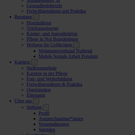
Sozialassistent*in
Gesundheitsberufe
Freiwilligendienst und Praktika
Beratung
Hospizdienst
Telefonseelsorge
Kinder- und Jugendtelefon
Pflege in Not Brandenburg
Wohnen für Geflüchtete
Wohnungsverbund Nuthetal
Mobile Soziale Arbeit Potsdam
Karriere
Stellenangebote
Karriere in der Pflege
Fort- und Weiterbildung
Freiwilligendienst & Praktika
Quereinstieg
Ehrenamt
Über uns
Stiftung
Profil
Ansprechpartner*innen
Veranstaltungen
Spenden