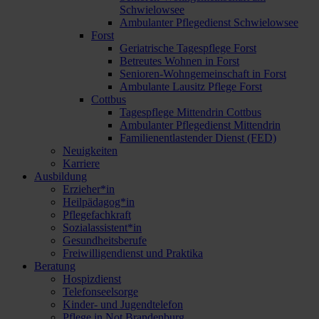
Schwielowsee
Ambulanter Pflegedienst Schwielowsee
Forst
Geriatrische Tagespflege Forst
Betreutes Wohnen in Forst
Senioren-Wohngemeinschaft in Forst
Ambulante Lausitz Pflege Forst
Cottbus
Tagespflege Mittendrin Cottbus
Ambulanter Pflegedienst Mittendrin
Familienentlastender Dienst (FED)
Neuigkeiten
Karriere
Ausbildung
Erzieher*in
Heilpädagog*in
Pflegefachkraft
Sozialassistent*in
Gesundheitsberufe
Freiwilligendienst und Praktika
Beratung
Hospizdienst
Telefonseelsorge
Kinder- und Jugendtelefon
Pflege in Not Brandenburg