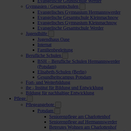
Evangelische Grundschule Werder
Gymnasien / Gesamtschulen
Evangelisches Gymnasium Hermannswerder
Evangelische Gesamtschule Kleinmachnow
Evangelisches Gymnasium Kleinmachnow
Evangelische Gesamtschule Werder
Jugendhilfe
Jugendhaus Oase
Internat
Familienbegleitung
Berufliche Schulen
BSH – Berufliche Schulen Hermannswerder
(Potsdam)
Elisabeth-Schulen (Berlin)
Gesundheitscampus Potsdam
Fort- und Weiterbildung
ibe - Institut für Bildung und Entwicklung
Bildung für nachhaltige Entwicklung
Pflege
Pflegeangebote
Potsdam
Seniorenpflege am Charlottenhof
Seniorenpflege auf Hermannswerder
Betreutes Wohnen am Charlottenhof