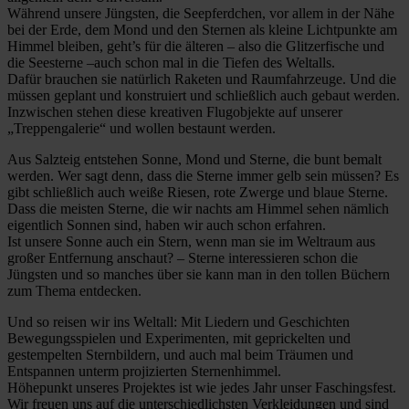
Während unsere Jüngsten, die Seepferdchen, vor allem in der Nähe
bei der Erde, dem Mond und den Sternen als kleine Lichtpunkte am
Himmel bleiben, geht’s für die älteren – also die Glitzerfische und
die Seesterne –auch schon mal in die Tiefen des Weltalls.
Dafür brauchen sie natürlich Raketen und Raumfahrzeuge. Und die
müssen geplant und konstruiert und schließlich auch gebaut werden.
Inzwischen stehen diese kreativen Flugobjekte auf unserer
„Treppengalerie“ und wollen bestaunt werden.
Aus Salzteig entstehen Sonne, Mond und Sterne, die bunt bemalt
werden. Wer sagt denn, dass die Sterne immer gelb sein müssen? Es
gibt schließlich auch weiße Riesen, rote Zwerge und blaue Sterne.
Dass die meisten Sterne, die wir nachts am Himmel sehen nämlich
eigentlich Sonnen sind, haben wir auch schon erfahren.
Ist unsere Sonne auch ein Stern, wenn man sie im Weltraum aus
großer Entfernung anschaut? – Sterne interessieren schon die
Jüngsten und so manches über sie kann man in den tollen Büchern
zum Thema entdecken.
Und so reisen wir ins Weltall: Mit Liedern und Geschichten
Bewegungsspielen und Experimenten, mit geprickelten und
gestempelten Sternbildern, und auch mal beim Träumen und
Entspannen unterm projizierten Sternenhimmel.
Höhepunkt unseres Projektes ist wie jedes Jahr unser Faschingsfest.
Wir freuen uns auf die unterschiedlichsten Verkleidungen und sind