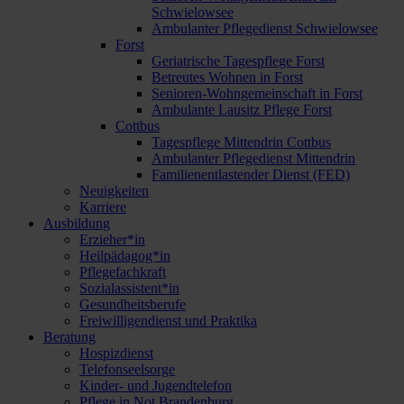
Schwielowsee
Ambulanter Pflegedienst Schwielowsee
Forst
Geriatrische Tagespflege Forst
Betreutes Wohnen in Forst
Senioren-Wohngemeinschaft in Forst
Ambulante Lausitz Pflege Forst
Cottbus
Tagespflege Mittendrin Cottbus
Ambulanter Pflegedienst Mittendrin
Familienentlastender Dienst (FED)
Neuigkeiten
Karriere
Ausbildung
Erzieher*in
Heilpädagog*in
Pflegefachkraft
Sozialassistent*in
Gesundheitsberufe
Freiwilligendienst und Praktika
Beratung
Hospizdienst
Telefonseelsorge
Kinder- und Jugendtelefon
Pflege in Not Brandenburg