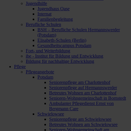
Jugendhilfe
Jugendhaus Oase
Internat
Familienbegleitung
Berufliche Schulen
BSH – Berufliche Schulen Hermannswerder
(Potsdam)
Elisabeth-Schulen (Berlin)
Gesundheitscampus Potsdam
Fort- und Weiterbildung
ibe - Institut für Bildung und Entwicklung
Bildung für nachhaltige Entwicklung
Pflege
Pflegeangebote
Potsdam
Seniorenpflege am Charlottenhof
Seniorenpflege auf Hermannswerder
Betreutes Wohnen am Charlottenhof
Senioren-Wohngemeinschaft in Bornstedt
Ambulanter Pflegedienst Ernst von
Bergmann Care
Schwielowsee
Seniorenpflege am Schwielowsee
Betreutes Wohnen am Schwielowsee
Senioren-Wohngemeinschaft am