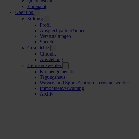
Quereinstieg
Ehrenamt
Über uns
Stiftung
Profil
Ansprechpartner*innen
Veranstaltungen
Spenden
Geschichte
Chronik
Ausstellung
Hermannswerder
Kirchengemeinde
Tagungshaus
Wasser- und Sport-Zentrum Hermannswerder
Immobilienverwaltung
Archiv