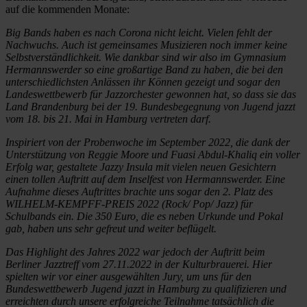
auf die kommenden Monate:
Big Bands haben es nach Corona nicht leicht. Vielen fehlt der
Nachwuchs. Auch ist gemeinsames Musizieren noch immer keine
Selbstverständlichkeit. Wie dankbar sind wir also im Gymnasium
Hermannswerder so eine großartige Band zu haben, die bei den
unterschiedlichsten Anlässen ihr Können gezeigt und sogar den
Landeswettbewerb für Jazzorchester gewonnen hat, so dass sie das
Land Brandenburg bei der 19. Bundesbegegnung von Jugend jazzt
vom 18. bis 21. Mai in Hamburg vertreten darf.
Inspiriert von der Probenwoche im September 2022, die dank der
Unterstützung von Reggie Moore und Fuasi Abdul-Khaliq ein voller
Erfolg war, gestaltete Jazzy Insula mit vielen neuen Gesichtern
einen tollen Auftritt auf dem Inselfest von Hermannswerder. Eine
Aufnahme dieses Auftrittes brachte uns sogar den 2. Platz des
WILHELM-KEMPFF-PREIS 2022 (Rock/ Pop/ Jazz) für
Schulbands ein. Die 350 Euro, die es neben Urkunde und Pokal
gab, haben uns sehr gefreut und weiter beflügelt.
Das Highlight des Jahres 2022 war jedoch der Auftritt beim
Berliner Jazztreff vom 27.11.2022 in der Kulturbrauerei. Hier
spielten wir vor einer ausgewählten Jury, um uns für den
Bundeswettbewerb Jugend jazzt in Hamburg zu qualifizieren und
erreichten durch unsere erfolgreiche Teilnahme tatsächlich die