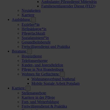
Ambulanter Pflegedienst Mittendrin
Familienentlastender Dienst (FED)
Neuigkeiten
Karriere
Ausbildung
Erzieher*in
Heilpädagog*in
Pflegefachkraft
Sozialassistent*in
Gesundheitsberufe
Freiwilligendienst und Praktika
Beratung
Hospizdienst
Telefonseelsorge
Kinder- und Jugendtelefon
Pflege in Not Brandenburg
Wohnen für Geflüchtete
Wohnungsverbund Nuthetal
Mobile Soziale Arbeit Potsdam
Karriere
Stellenangebote
Karriere in der Pflege
Fort- und Weiterbildung
Freiwilligendienst & Praktika