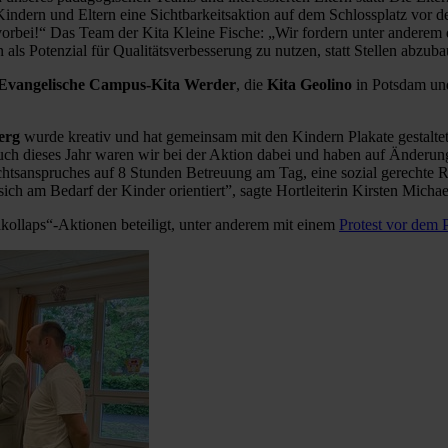
Kindern und Eltern eine Sichtbarkeitsaktion auf dem Schlossplatz vor
 vorbei!“ Das Team der Kita Kleine Fische: „Wir fordern unter anderem 
ls Potenzial für Qualitätsverbesserung zu nutzen, statt Stellen abzub
Evangelische Campus-Kita Werder
, die
Kita Geolino
in Potsdam un
berg
wurde kreativ und hat gemeinsam mit den Kindern Plakate gestaltet
ch dieses Jahr waren wir bei der Aktion dabei und haben auf Änderun
tsanspruches auf 8 Stunden Betreuung am Tag, eine sozial gerechte Re
ch am Bedarf der Kinder orientiert”, sagte Hortleiterin Kirsten Michae
akollaps“-Aktionen beteiligt, unter anderem mit einem
Protest vor dem