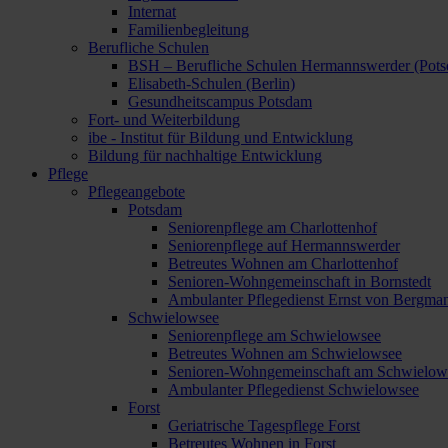
Internat
Familienbegleitung
Berufliche Schulen
BSH – Berufliche Schulen Hermannswerder (Pot
Elisabeth-Schulen (Berlin)
Gesundheitscampus Potsdam
Fort- und Weiterbildung
ibe - Institut für Bildung und Entwicklung
Bildung für nachhaltige Entwicklung
Pflege
Pflegeangebote
Potsdam
Seniorenpflege am Charlottenhof
Seniorenpflege auf Hermannswerder
Betreutes Wohnen am Charlottenhof
Senioren-Wohngemeinschaft in Bornstedt
Ambulanter Pflegedienst Ernst von Bergma
Schwielowsee
Seniorenpflege am Schwielowsee
Betreutes Wohnen am Schwielowsee
Senioren-Wohngemeinschaft am Schwielow
Ambulanter Pflegedienst Schwielowsee
Forst
Geriatrische Tagespflege Forst
Betreutes Wohnen in Forst