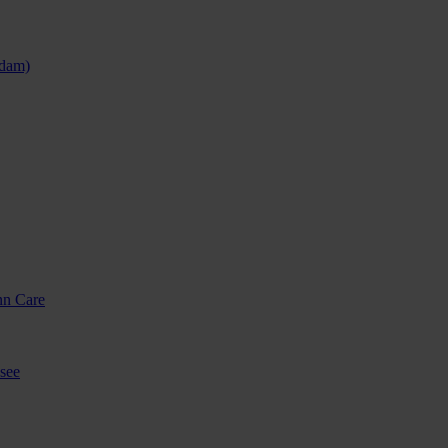
sdam)
nn Care
see