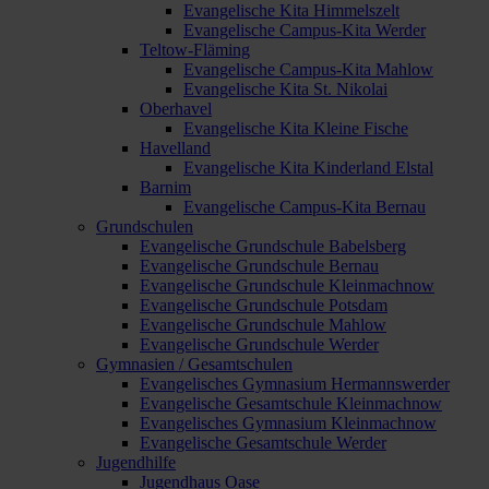
Evangelische Kita Himmelszelt
Evangelische Campus-Kita Werder
Teltow-Fläming
Evangelische Campus-Kita Mahlow
Evangelische Kita St. Nikolai
Oberhavel
Evangelische Kita Kleine Fische
Havelland
Evangelische Kita Kinderland Elstal
Barnim
Evangelische Campus-Kita Bernau
Grundschulen
Evangelische Grundschule Babelsberg
Evangelische Grundschule Bernau
Evangelische Grundschule Kleinmachnow
Evangelische Grundschule Potsdam
Evangelische Grundschule Mahlow
Evangelische Grundschule Werder
Gymnasien / Gesamtschulen
Evangelisches Gymnasium Hermannswerder
Evangelische Gesamtschule Kleinmachnow
Evangelisches Gymnasium Kleinmachnow
Evangelische Gesamtschule Werder
Jugendhilfe
Jugendhaus Oase