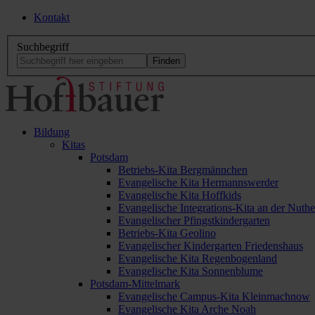
Kontakt
Suchbegriff
Bildung
Kitas
Potsdam
Betriebs-Kita Bergmännchen
Evangelische Kita Hermannswerder
Evangelische Kita Hoffkids
Evangelische Integrations-Kita an der Nuthe
Evangelischer Pfingstkindergarten
Betriebs-Kita Geolino
Evangelischer Kindergarten Friedenshaus
Evangelische Kita Regenbogenland
Evangelische Kita Sonnenblume
Potsdam-Mittelmark
Evangelische Campus-Kita Kleinmachnow
Evangelische Kita Arche Noah