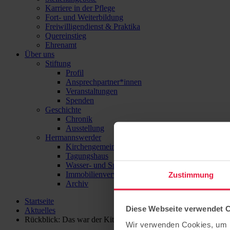
Karriere in der Pflege
Fort- und Weiterbildung
Freiwilligendienst & Praktika
Quereinstieg
Ehrenamt
Über uns
Stiftung
Profil
Ansprechpartner*innen
Veranstaltungen
Spenden
Geschichte
Chronik
Ausstellung
Hermannswerder
Kirchengemeinde
Tagungshaus
Wasser- und Sport-Zentrum Hermannswerder
Immobilienverwaltung
Zustimmung
Archiv
Startseite
Diese Webseite verwendet 
Aktuelles
Rückblick: Das war der Kitakollaps 2026 bei Hoffbauer
Wir verwenden Cookies, um I