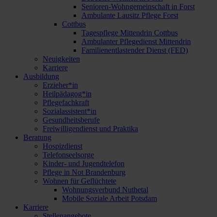
Senioren-Wohngemeinschaft in Forst
Ambulante Lausitz Pflege Forst
Cottbus
Tagespflege Mittendrin Cottbus
Ambulanter Pflegedienst Mittendrin
Familienentlastender Dienst (FED)
Neuigkeiten
Karriere
Ausbildung
Erzieher*in
Heilpädagog*in
Pflegefachkraft
Sozialassistent*in
Gesundheitsberufe
Freiwilligendienst und Praktika
Beratung
Hospizdienst
Telefonseelsorge
Kinder- und Jugendtelefon
Pflege in Not Brandenburg
Wohnen für Geflüchtete
Wohnungsverbund Nuthetal
Mobile Soziale Arbeit Potsdam
Karriere
Stellenangebote