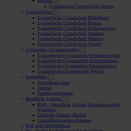
Barnim
Evangelische Campus-Kita Bernau
Grundschulen
Evangelische Grundschule Babelsberg
Evangelische Grundschule Bernau
Evangelische Grundschule Kleinmachnow
Evangelische Grundschule Potsdam
Evangelische Grundschule Mahlow
Evangelische Grundschule Werder
Gymnasien / Gesamtschulen
Evangelisches Gymnasium Hermannswerder
Evangelische Gesamtschule Kleinmachnow
Evangelisches Gymnasium Kleinmachnow
Evangelische Gesamtschule Werder
Jugendhilfe
Jugendhaus Oase
Internat
Familienbegleitung
Berufliche Schulen
BSH – Berufliche Schulen Hermannswerder
(Potsdam)
Elisabeth-Schulen (Berlin)
Gesundheitscampus Potsdam
Fort- und Weiterbildung
ibe - Institut für Bildung und Entwicklung