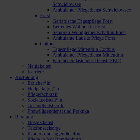
Schwielowsee
Ambulanter Pflegedienst Schwielowsee
Forst
Geriatrische Tagespflege Forst
Betreutes Wohnen in Forst
Senioren-Wohngemeinschaft in Forst
Ambulante Lausitz Pflege Forst
Cottbus
Tagespflege Mittendrin Cottbus
Ambulanter Pflegedienst Mittendrin
Familienentlastender Dienst (FED)
Neuigkeiten
Karriere
Ausbildung
Erzieher*in
Heilpädagog*in
Pflegefachkraft
Sozialassistent*in
Gesundheitsberufe
Freiwilligendienst und Praktika
Beratung
Hospizdienst
Telefonseelsorge
Kinder- und Jugendtelefon
Pflege in Not Brandenburg