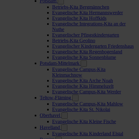
Potsdam
Betriebs-Kita Bergmännchen
Evangelische Kita Hermannswerder
Evangelische Kita Hoffkids
Evangelische Integrations-Kita an der
Nuthe
Evangelischer Pfingstkindergarten
Betriebs-Kita Geolino
Evangelischer Kindergarten Friedenshaus
Evangelische Kita Regenbogenland
Evangelische Kita Sonnenblume
Potsdam-Mittelmark
Evangelische Campus-Kita
Kleinmachnow
Evangelische Kita Arche Noah
Evangelische Kita Himmelszelt
Evangelische Campus-Kita Werder
Teltow-Fläming
Evangelische Campus-Kita Mahlow
Evangelische Kita St. Nikolai
Oberhavel
Evangelische Kita Kleine Fische
Havelland
Evangelische Kita Kinderland Elstal