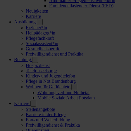
Ambulanter Pflegedienst Mittendrin
Familienentlastender Dienst (FED)
Neuigkeiten
Karriere
Ausbildung
Erzieher*in
Heilpädagog*in
Pflegefachkraft
Sozialassistent*in
Gesundheitsberufe
Freiwilligendienst und Praktika
Beratung
Hospizdienst
Telefonseelsorge
Kinder- und Jugendtelefon
Pflege in Not Brandenburg
Wohnen für Geflüchtete
Wohnungsverbund Nuthetal
Mobile Soziale Arbeit Potsdam
Karriere
Stellenangebote
Karriere in der Pflege
Fort- und Weiterbildung
Freiwilligendienst & Praktika
Quereinstieg