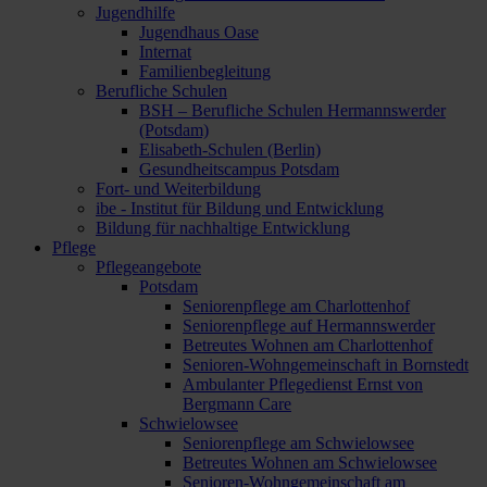
Jugendhilfe
Jugendhaus Oase
Internat
Familienbegleitung
Berufliche Schulen
BSH – Berufliche Schulen Hermannswerder
(Potsdam)
Elisabeth-Schulen (Berlin)
Gesundheitscampus Potsdam
Fort- und Weiterbildung
ibe - Institut für Bildung und Entwicklung
Bildung für nachhaltige Entwicklung
Pflege
Pflegeangebote
Potsdam
Seniorenpflege am Charlottenhof
Seniorenpflege auf Hermannswerder
Betreutes Wohnen am Charlottenhof
Senioren-Wohngemeinschaft in Bornstedt
Ambulanter Pflegedienst Ernst von
Bergmann Care
Schwielowsee
Seniorenpflege am Schwielowsee
Betreutes Wohnen am Schwielowsee
Senioren-Wohngemeinschaft am