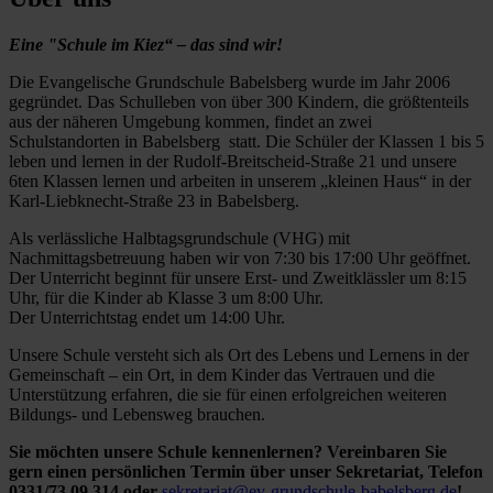
Eine "Schule im Kiez“ – das sind wir!
Die Evangelische Grundschule Babelsberg wurde im Jahr 2006
gegründet. Das Schulleben von über 300 Kindern, die größtenteils
aus der näheren Umgebung kommen, findet an zwei
Schulstandorten in Babelsberg statt. Die Schüler der Klassen 1 bis 5
leben und lernen in der Rudolf-Breitscheid-Straße 21 und unsere
6ten Klassen lernen und arbeiten in unserem „kleinen Haus“ in der
Karl-Liebknecht-Straße 23 in Babelsberg.
Als verlässliche Halbtagsgrundschule (VHG) mit
Nachmittagsbetreuung haben wir von 7:30 bis 17:00 Uhr geöffnet.
Der Unterricht beginnt für unsere Erst- und Zweitklässler um 8:15
Uhr, für die Kinder ab Klasse 3 um 8:00 Uhr.
Der Unterrichtstag endet um 14:00 Uhr.
Unsere Schule versteht sich als Ort des Lebens und Lernens in der
Gemeinschaft – ein Ort, in dem Kinder das Vertrauen und die
Unterstützung erfahren, die sie für einen erfolgreichen weiteren
Bildungs- und Lebensweg brauchen.
Sie möchten unsere Schule kennenlernen? Vereinbaren Sie
gern einen persönlichen Termin über unser Sekretariat, Telefon
0331/73 09 314 oder
sekretariat@ev-grundschule-babelsberg.de
!