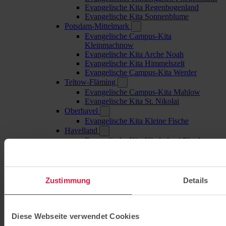
Evangelische Kita Regenbogenland
Evangelische Kita Sonnenblume
Potsdam-Mittelmark
Evangelische Campus-Kita
Kleinmachnow
Evangelische Kita Arche Noah
Evangelische Kita Himmelszelt
Evangelische Campus-Kita Werder
Teltow-Fläming
Evangelische Campus-Kita Mahlow
Evangelische Kita St. Nikolai
Oberhavel
Evangelische Kita Kleine Fische
Havelland
Evangelische Kita Kinderland Elstal
Barnim
Evangelische Campus-Kita Bernau
Grundschulen
Evangelische Grundschule Babelsberg
Zustimmung
Details
Evangelische Grundschule Bernau
Evangelische Grundschule Kleinmachnow
Evangelische Grundschule Potsdam
Diese Webseite verwendet Cookies
Evangelische Grundschule Mahlow
Evangelische Grundschule Werder