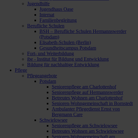
Jugendhilfe
Jugendhaus Oase
Internat
Familienbegleitung
Berufliche Schulen
BSH – Berufliche Schulen Hermannswerder
(Potsdam)
Elisabeth-Schulen (Berlin)
Gesundheitscampus Potsdam
Fort- und Weiterbildung
ibe - Institut für Bildung und Entwicklung
Bildung für nachhaltige Entwicklung
Pflege
Pflegeangebote
Potsdam
Seniorenpflege am Charlottenhof
Seniorenpflege auf Hermannswerder
Betreutes Wohnen am Charlottenhof
Senioren-Wohngemeinschaft in Bornstedt
Ambulanter Pflegedienst Ernst von
Bergmann Care
Schwielowsee
Seniorenpflege am Schwielowsee
Betreutes Wohnen am Schwielowsee
Senioren-Wohngemeinschaft am