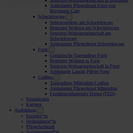
Senioren-Wohngemeinschaft in Bornstedt
Ambulanter Pflegedienst Ernst von
Bergmann Care
Schwielowsee
Seniorenpflege am Schwielowsee
Betreutes Wohnen am Schwielowsee
Senioren-Wohngemeinschaft am
Schwielowsee
Ambulanter Pflegedienst Schwielowsee
Forst
Geriatrische Tagespflege Forst
Betreutes Wohnen in Forst
Senioren-Wohngemeinschaft in Forst
Ambulante Lausitz Pflege Forst
Cottbus
Tagespflege Mittendrin Cottbus
Ambulanter Pflegedienst Mittendrin
Familienentlastender Dienst (FED)
Neuigkeiten
Karriere
Ausbildung
Erzieher*in
Heilpädagog*in
Pflegefachkraft
Sozialassistent*in