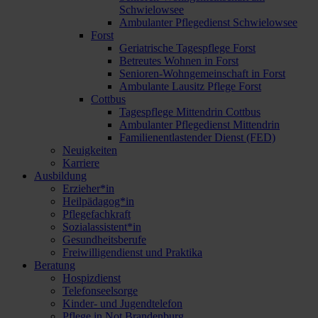
Schwielowsee
Ambulanter Pflegedienst Schwielowsee
Forst
Geriatrische Tagespflege Forst
Betreutes Wohnen in Forst
Senioren-Wohngemeinschaft in Forst
Ambulante Lausitz Pflege Forst
Cottbus
Tagespflege Mittendrin Cottbus
Ambulanter Pflegedienst Mittendrin
Familienentlastender Dienst (FED)
Neuigkeiten
Karriere
Ausbildung
Erzieher*in
Heilpädagog*in
Pflegefachkraft
Sozialassistent*in
Gesundheitsberufe
Freiwilligendienst und Praktika
Beratung
Hospizdienst
Telefonseelsorge
Kinder- und Jugendtelefon
Pflege in Not Brandenburg