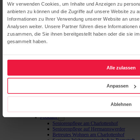
Wir verwenden Cookies, um Inhalte und Anzeigen zu personal
Gymnasien / Gesamtschulen
anbieten zu können und die Zugriffe auf unsere Website zu 
Evangelisches Gymnasium Hermannswerder
Evangelische Gesamtschule Kleinmachnow
Informationen zu Ihrer Verwendung unserer Website an unse
Evangelisches Gymnasium Kleinmachnow
Analysen weiter. Unsere Partner führen diese Informationen
Evangelische Gesamtschule Werder
zusammen, die Sie ihnen bereitgestellt haben oder die sie 
Jugendhilfe
Jugendhaus Oase
gesammelt haben.
Internat
Familienbegleitung
Berufliche Schulen
BSH – Berufliche Schulen Hermannswerder
Alle zulassen
(Potsdam)
Elisabeth-Schulen (Berlin)
Gesundheitscampus Potsdam
Anpassen
Fort- und Weiterbildung
ibe - Institut für Bildung und Entwicklung
Bildung für nachhaltige Entwicklung
Pflege
Ablehnen
Pflegeangebote
Potsdam
Seniorenpflege am Charlottenhof
Seniorenpflege auf Hermannswerder
Betreutes Wohnen am Charlottenhof