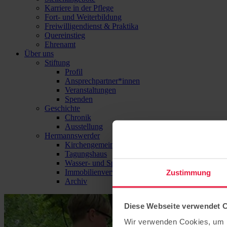
Karriere in der Pflege
Fort- und Weiterbildung
Freiwilligendienst & Praktika
Quereinstieg
Ehrenamt
Über uns
Stiftung
Profil
Ansprechpartner*innen
Veranstaltungen
Spenden
Geschichte
Chronik
Ausstellung
Hermannswerder
Kirchengemeinde
Tagungshaus
Wasser- und Sport-Zentrum Hermannswerder
Immobilienverwaltung
Zustimmung
Archiv
Diese Webseite verwendet 
Wir verwenden Cookies, um I