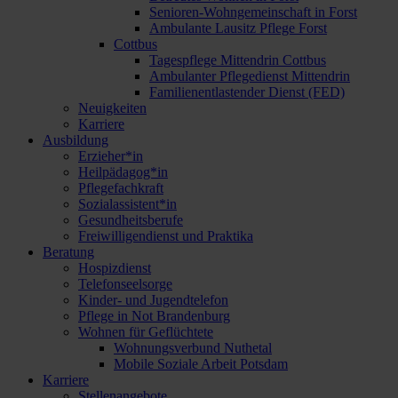
Senioren-Wohngemeinschaft in Forst
Ambulante Lausitz Pflege Forst
Cottbus
Tagespflege Mittendrin Cottbus
Ambulanter Pflegedienst Mittendrin
Familienentlastender Dienst (FED)
Neuigkeiten
Karriere
Ausbildung
Erzieher*in
Heilpädagog*in
Pflegefachkraft
Sozialassistent*in
Gesundheitsberufe
Freiwilligendienst und Praktika
Beratung
Hospizdienst
Telefonseelsorge
Kinder- und Jugendtelefon
Pflege in Not Brandenburg
Wohnen für Geflüchtete
Wohnungsverbund Nuthetal
Mobile Soziale Arbeit Potsdam
Karriere
Stellenangebote