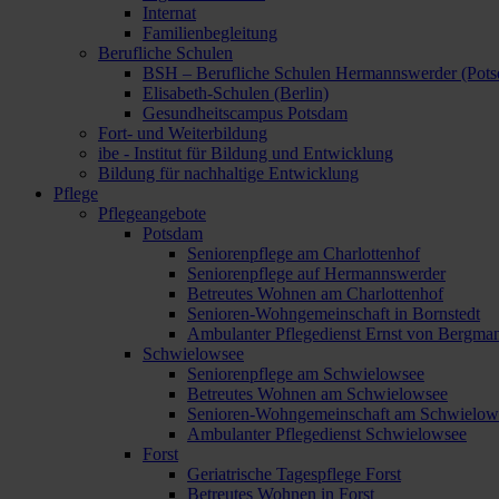
Internat
Familienbegleitung
Berufliche Schulen
BSH – Berufliche Schulen Hermannswerder (Pot
Elisabeth-Schulen (Berlin)
Gesundheitscampus Potsdam
Fort- und Weiterbildung
ibe - Institut für Bildung und Entwicklung
Bildung für nachhaltige Entwicklung
Pflege
Pflegeangebote
Potsdam
Seniorenpflege am Charlottenhof
Seniorenpflege auf Hermannswerder
Betreutes Wohnen am Charlottenhof
Senioren-Wohngemeinschaft in Bornstedt
Ambulanter Pflegedienst Ernst von Bergma
Schwielowsee
Seniorenpflege am Schwielowsee
Betreutes Wohnen am Schwielowsee
Senioren-Wohngemeinschaft am Schwielow
Ambulanter Pflegedienst Schwielowsee
Forst
Geriatrische Tagespflege Forst
Betreutes Wohnen in Forst