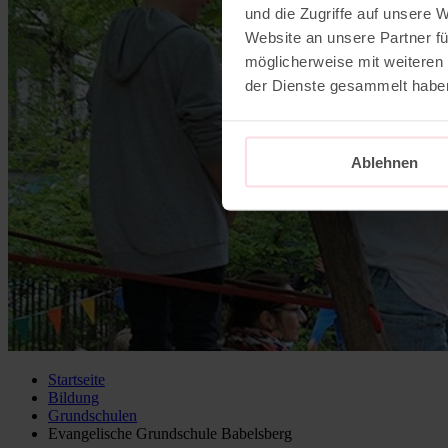
und die Zugriffe auf unsere 
Website an unsere Partner fü
möglicherweise mit weiteren
der Dienste gesammelt habe
Ablehnen
Startseite
Bildung
Grundschulen
Evangelische Grundschule Babelsberg