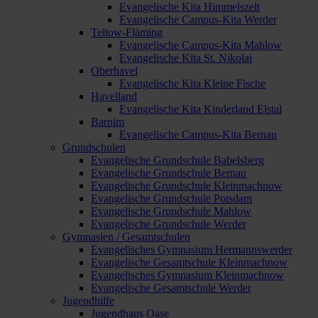
Evangelische Kita Himmelszelt
Evangelische Campus-Kita Werder
Teltow-Fläming
Evangelische Campus-Kita Mahlow
Evangelische Kita St. Nikolai
Oberhavel
Evangelische Kita Kleine Fische
Havelland
Evangelische Kita Kinderland Elstal
Barnim
Evangelische Campus-Kita Bernau
Grundschulen
Evangelische Grundschule Babelsberg
Evangelische Grundschule Bernau
Evangelische Grundschule Kleinmachnow
Evangelische Grundschule Potsdam
Evangelische Grundschule Mahlow
Evangelische Grundschule Werder
Gymnasien / Gesamtschulen
Evangelisches Gymnasium Hermannswerder
Evangelische Gesamtschule Kleinmachnow
Evangelisches Gymnasium Kleinmachnow
Evangelische Gesamtschule Werder
Jugendhilfe
Jugendhaus Oase