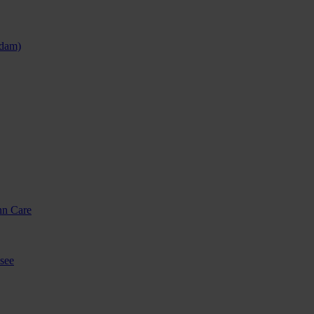
sdam)
nn Care
see