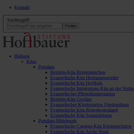
Kontakt
Suchbegriff
Bildung
Kitas
Potsdam
Betriebs-Kita Bergmännchen
Evangelische Kita Hermannswerder
Evangelische Kita Hoffkids
Evangelische Integrations-Kita an der Nuthe
Evangelischer Pfingstkindergarten
Betriebs-Kita Geolino
Evangelischer Kindergarten Friedenshaus
Evangelische Kita Regenbogenland
Evangelische Kita Sonnenblume
Potsdam-Mittelmark
Evangelische Campus-Kita Kleinmachnow
Evangelische Kita Arche Noah