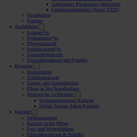
Ambulanter Pflegedienst Mittendrin
Familienentlastender Dienst (FED)
Neuigkeiten
Karriere
Ausbildung
Erzieher*in
Heilpädagog*in
Pflegefachkraft
Sozialassistent*in
Gesundheitsberufe
Freiwilligendienst und Praktika
Beratung
Hospizdienst
Telefonseelsorge
Kinder- und Jugendtelefon
Pflege in Not Brandenburg
Wohnen für Geflüchtete
Wohnungsverbund Nuthetal
Mobile Soziale Arbeit Potsdam
Karriere
Stellenangebote
Karriere in der Pflege
Fort- und Weiterbildung
Freiwilligendienst & Praktika