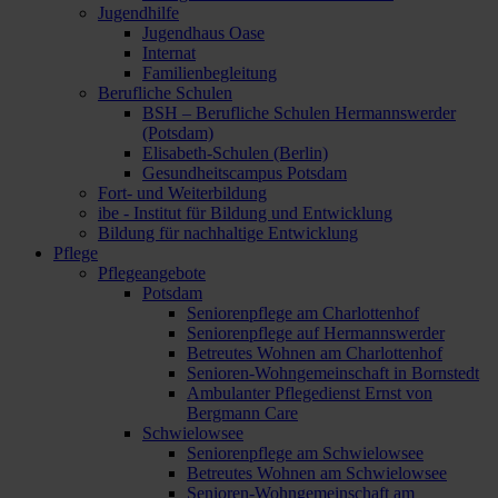
Jugendhilfe
Jugendhaus Oase
Internat
Familienbegleitung
Berufliche Schulen
BSH – Berufliche Schulen Hermannswerder
(Potsdam)
Elisabeth-Schulen (Berlin)
Gesundheitscampus Potsdam
Fort- und Weiterbildung
ibe - Institut für Bildung und Entwicklung
Bildung für nachhaltige Entwicklung
Pflege
Pflegeangebote
Potsdam
Seniorenpflege am Charlottenhof
Seniorenpflege auf Hermannswerder
Betreutes Wohnen am Charlottenhof
Senioren-Wohngemeinschaft in Bornstedt
Ambulanter Pflegedienst Ernst von
Bergmann Care
Schwielowsee
Seniorenpflege am Schwielowsee
Betreutes Wohnen am Schwielowsee
Senioren-Wohngemeinschaft am