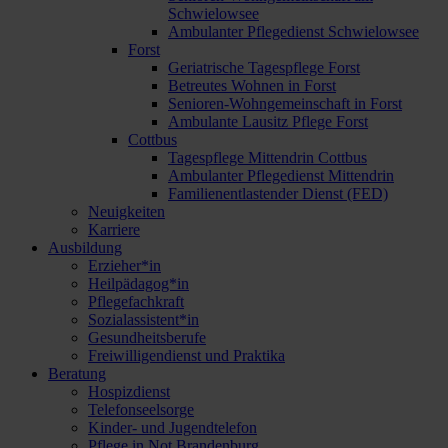
Schwielowsee
Ambulanter Pflegedienst Schwielowsee
Forst
Geriatrische Tagespflege Forst
Betreutes Wohnen in Forst
Senioren-Wohngemeinschaft in Forst
Ambulante Lausitz Pflege Forst
Cottbus
Tagespflege Mittendrin Cottbus
Ambulanter Pflegedienst Mittendrin
Familienentlastender Dienst (FED)
Neuigkeiten
Karriere
Ausbildung
Erzieher*in
Heilpädagog*in
Pflegefachkraft
Sozialassistent*in
Gesundheitsberufe
Freiwilligendienst und Praktika
Beratung
Hospizdienst
Telefonseelsorge
Kinder- und Jugendtelefon
Pflege in Not Brandenburg