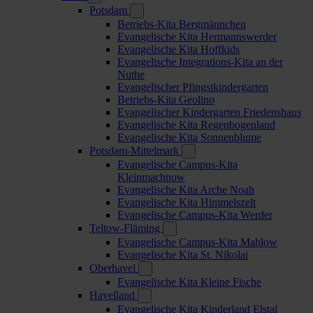
Potsdam
Betriebs-Kita Bergmännchen
Evangelische Kita Hermannswerder
Evangelische Kita Hoffkids
Evangelische Integrations-Kita an der
Nuthe
Evangelischer Pfingstkindergarten
Betriebs-Kita Geolino
Evangelischer Kindergarten Friedenshaus
Evangelische Kita Regenbogenland
Evangelische Kita Sonnenblume
Potsdam-Mittelmark
Evangelische Campus-Kita
Kleinmachnow
Evangelische Kita Arche Noah
Evangelische Kita Himmelszelt
Evangelische Campus-Kita Werder
Teltow-Fläming
Evangelische Campus-Kita Mahlow
Evangelische Kita St. Nikolai
Oberhavel
Evangelische Kita Kleine Fische
Havelland
Evangelische Kita Kinderland Elstal