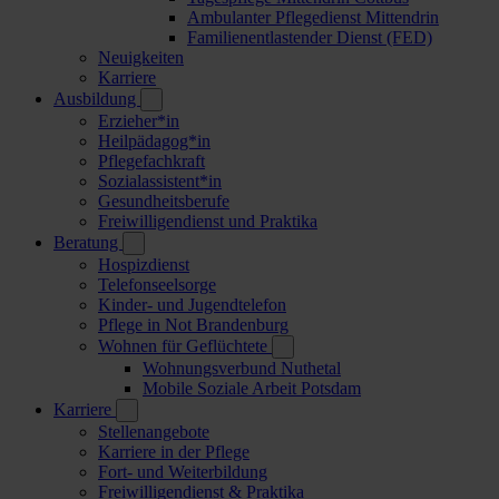
Ambulanter Pflegedienst Mittendrin
Familienentlastender Dienst (FED)
Neuigkeiten
Karriere
Ausbildung
Erzieher*in
Heilpädagog*in
Pflegefachkraft
Sozialassistent*in
Gesundheitsberufe
Freiwilligendienst und Praktika
Beratung
Hospizdienst
Telefonseelsorge
Kinder- und Jugendtelefon
Pflege in Not Brandenburg
Wohnen für Geflüchtete
Wohnungsverbund Nuthetal
Mobile Soziale Arbeit Potsdam
Karriere
Stellenangebote
Karriere in der Pflege
Fort- und Weiterbildung
Freiwilligendienst & Praktika