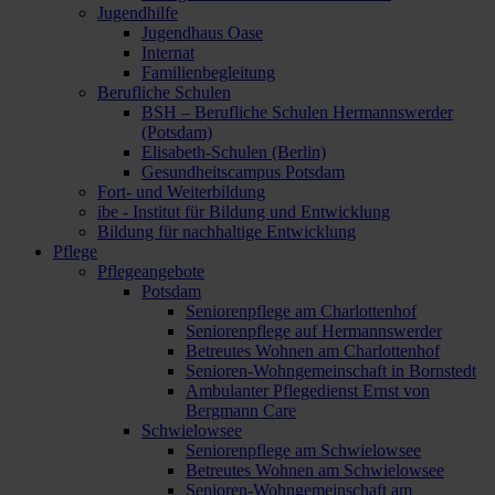
Jugendhilfe
Jugendhaus Oase
Internat
Familienbegleitung
Berufliche Schulen
BSH – Berufliche Schulen Hermannswerder
(Potsdam)
Elisabeth-Schulen (Berlin)
Gesundheitscampus Potsdam
Fort- und Weiterbildung
ibe - Institut für Bildung und Entwicklung
Bildung für nachhaltige Entwicklung
Pflege
Pflegeangebote
Potsdam
Seniorenpflege am Charlottenhof
Seniorenpflege auf Hermannswerder
Betreutes Wohnen am Charlottenhof
Senioren-Wohngemeinschaft in Bornstedt
Ambulanter Pflegedienst Ernst von
Bergmann Care
Schwielowsee
Seniorenpflege am Schwielowsee
Betreutes Wohnen am Schwielowsee
Senioren-Wohngemeinschaft am