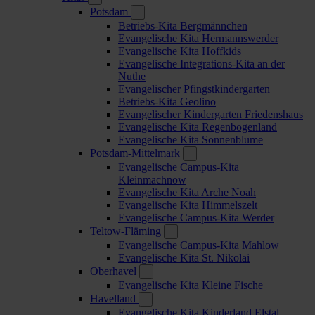
Potsdam
Betriebs-Kita Bergmännchen
Evangelische Kita Hermannswerder
Evangelische Kita Hoffkids
Evangelische Integrations-Kita an der
Nuthe
Evangelischer Pfingstkindergarten
Betriebs-Kita Geolino
Evangelischer Kindergarten Friedenshaus
Evangelische Kita Regenbogenland
Evangelische Kita Sonnenblume
Potsdam-Mittelmark
Evangelische Campus-Kita
Kleinmachnow
Evangelische Kita Arche Noah
Evangelische Kita Himmelszelt
Evangelische Campus-Kita Werder
Teltow-Fläming
Evangelische Campus-Kita Mahlow
Evangelische Kita St. Nikolai
Oberhavel
Evangelische Kita Kleine Fische
Havelland
Evangelische Kita Kinderland Elstal