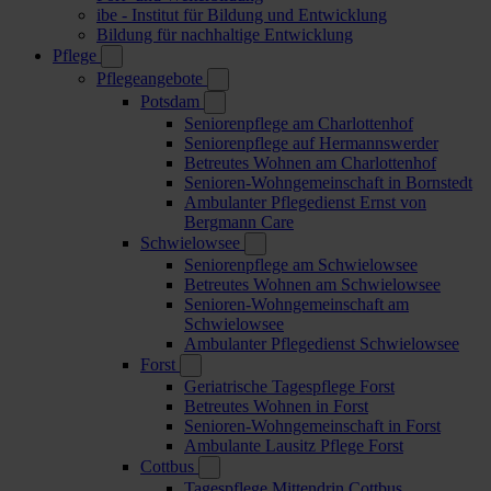
ibe - Institut für Bildung und Entwicklung
Bildung für nachhaltige Entwicklung
Pflege
Pflegeangebote
Potsdam
Seniorenpflege am Charlottenhof
Seniorenpflege auf Hermannswerder
Betreutes Wohnen am Charlottenhof
Senioren-Wohngemeinschaft in Bornstedt
Ambulanter Pflegedienst Ernst von
Bergmann Care
Schwielowsee
Seniorenpflege am Schwielowsee
Betreutes Wohnen am Schwielowsee
Senioren-Wohngemeinschaft am
Schwielowsee
Ambulanter Pflegedienst Schwielowsee
Forst
Geriatrische Tagespflege Forst
Betreutes Wohnen in Forst
Senioren-Wohngemeinschaft in Forst
Ambulante Lausitz Pflege Forst
Cottbus
Tagespflege Mittendrin Cottbus