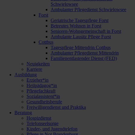
Schwielowsee
Ambulanter Pflegedienst Schwielowsee
Forst
Geriatrische Tagespflege Forst
Betreutes Wohnen in Forst
Senioren-Wohngemeinschaft in Forst
Ambulante Lausitz Pflege Forst
Cottbus
Tagespflege Mittendrin Cottbus
Ambulanter Pflegedienst Mittendrin
Familienentlastender Dienst (FED)
Neuigkeiten
Karriere
Ausbildung
Erzieher*in
Heilpädagog*in
Pflegefachkraft
Sozialassistent*in
Gesundheitsberufe
Freiwilligendienst und Praktika
Beratung
Hospizdienst
Telefonseelsorge
Kinder- und Jugendtelefon
Pflege in Not Brandenburg