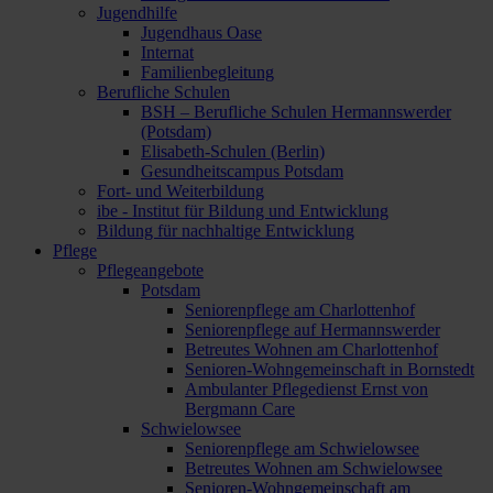
Jugendhilfe
Jugendhaus Oase
Internat
Familienbegleitung
Berufliche Schulen
BSH – Berufliche Schulen Hermannswerder
(Potsdam)
Elisabeth-Schulen (Berlin)
Gesundheitscampus Potsdam
Fort- und Weiterbildung
ibe - Institut für Bildung und Entwicklung
Bildung für nachhaltige Entwicklung
Pflege
Pflegeangebote
Potsdam
Seniorenpflege am Charlottenhof
Seniorenpflege auf Hermannswerder
Betreutes Wohnen am Charlottenhof
Senioren-Wohngemeinschaft in Bornstedt
Ambulanter Pflegedienst Ernst von
Bergmann Care
Schwielowsee
Seniorenpflege am Schwielowsee
Betreutes Wohnen am Schwielowsee
Senioren-Wohngemeinschaft am