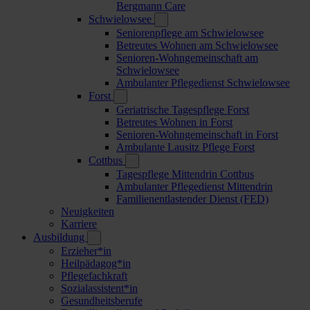
Bergmann Care
Schwielowsee
Seniorenpflege am Schwielowsee
Betreutes Wohnen am Schwielowsee
Senioren-Wohngemeinschaft am
Schwielowsee
Ambulanter Pflegedienst Schwielowsee
Forst
Geriatrische Tagespflege Forst
Betreutes Wohnen in Forst
Senioren-Wohngemeinschaft in Forst
Ambulante Lausitz Pflege Forst
Cottbus
Tagespflege Mittendrin Cottbus
Ambulanter Pflegedienst Mittendrin
Familienentlastender Dienst (FED)
Neuigkeiten
Karriere
Ausbildung
Erzieher*in
Heilpädagog*in
Pflegefachkraft
Sozialassistent*in
Gesundheitsberufe