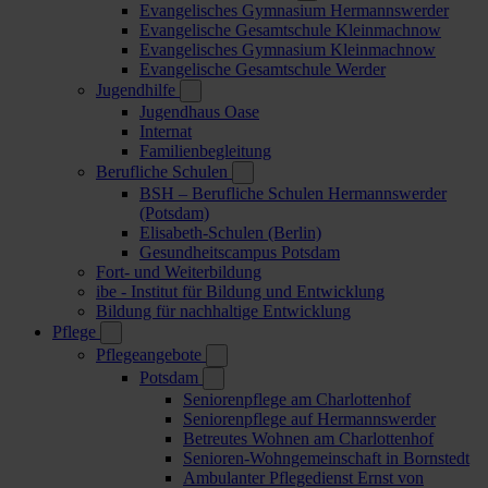
Evangelisches Gymnasium Hermannswerder
Evangelische Gesamtschule Kleinmachnow
Evangelisches Gymnasium Kleinmachnow
Evangelische Gesamtschule Werder
Jugendhilfe
Jugendhaus Oase
Internat
Familienbegleitung
Berufliche Schulen
BSH – Berufliche Schulen Hermannswerder
(Potsdam)
Elisabeth-Schulen (Berlin)
Gesundheitscampus Potsdam
Fort- und Weiterbildung
ibe - Institut für Bildung und Entwicklung
Bildung für nachhaltige Entwicklung
Pflege
Pflegeangebote
Potsdam
Seniorenpflege am Charlottenhof
Seniorenpflege auf Hermannswerder
Betreutes Wohnen am Charlottenhof
Senioren-Wohngemeinschaft in Bornstedt
Ambulanter Pflegedienst Ernst von