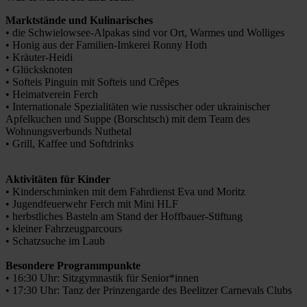
Marktstände und Kulinarisches
• die Schwielowsee-Alpakas sind vor Ort, Warmes und Wolliges
• Honig aus der Familien-Imkerei Ronny Hoth
• Kräuter-Heidi
• Glücksknoten
• Softeis Pinguin mit Softeis und Crêpes
• Heimatverein Ferch
• Internationale Spezialitäten wie russischer oder ukrainischer
Apfelkuchen und Suppe (Borschtsch) mit dem Team des
Wohnungsverbunds Nuthetal
• Grill, Kaffee und Softdrinks
Aktivitäten für Kinder
• Kinderschminken mit dem Fahrdienst Eva und Moritz
• Jugendfeuerwehr Ferch mit Mini HLF
• herbstliches Basteln am Stand der Hoffbauer-Stiftung
• kleiner Fahrzeugparcours
• Schatzsuche im Laub
Besondere Programmpunkte
• 16:30 Uhr: Sitzgymnastik für Senior*innen
• 17:30 Uhr: Tanz der Prinzengarde des Beelitzer Carnevals Clubs