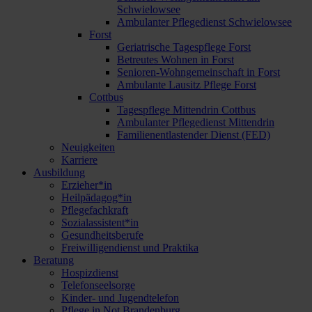
Schwielowsee
Ambulanter Pflegedienst Schwielowsee
Forst
Geriatrische Tagespflege Forst
Betreutes Wohnen in Forst
Senioren-Wohngemeinschaft in Forst
Ambulante Lausitz Pflege Forst
Cottbus
Tagespflege Mittendrin Cottbus
Ambulanter Pflegedienst Mittendrin
Familienentlastender Dienst (FED)
Neuigkeiten
Karriere
Ausbildung
Erzieher*in
Heilpädagog*in
Pflegefachkraft
Sozialassistent*in
Gesundheitsberufe
Freiwilligendienst und Praktika
Beratung
Hospizdienst
Telefonseelsorge
Kinder- und Jugendtelefon
Pflege in Not Brandenburg