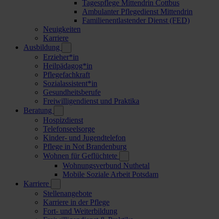
Tagespflege Mittendrin Cottbus
Ambulanter Pflegedienst Mittendrin
Familienentlastender Dienst (FED)
Neuigkeiten
Karriere
Ausbildung
Erzieher*in
Heilpädagog*in
Pflegefachkraft
Sozialassistent*in
Gesundheitsberufe
Freiwilligendienst und Praktika
Beratung
Hospizdienst
Telefonseelsorge
Kinder- und Jugendtelefon
Pflege in Not Brandenburg
Wohnen für Geflüchtete
Wohnungsverbund Nuthetal
Mobile Soziale Arbeit Potsdam
Karriere
Stellenangebote
Karriere in der Pflege
Fort- und Weiterbildung