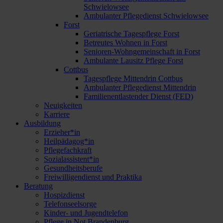
Schwielowsee
Ambulanter Pflegedienst Schwielowsee
Forst
Geriatrische Tagespflege Forst
Betreutes Wohnen in Forst
Senioren-Wohngemeinschaft in Forst
Ambulante Lausitz Pflege Forst
Cottbus
Tagespflege Mittendrin Cottbus
Ambulanter Pflegedienst Mittendrin
Familienentlastender Dienst (FED)
Neuigkeiten
Karriere
Ausbildung
Erzieher*in
Heilpädagog*in
Pflegefachkraft
Sozialassistent*in
Gesundheitsberufe
Freiwilligendienst und Praktika
Beratung
Hospizdienst
Telefonseelsorge
Kinder- und Jugendtelefon
Pflege in Not Brandenburg