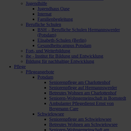
Jugendhilfe
Jugendhaus Oase
Internat
Familienbegleitung
Berufliche Schulen
BSH – Berufliche Schulen Hermannswerder
(Potsdam)
Elisabeth-Schulen (Berlin)
Gesundheitscampus Potsdam
Fort- und Weiterbildung
ibe - Institut für Bildung und Entwicklung
Bildung für nachhaltige Entwicklung
Pflege
Pflegeangebote
Potsdam
Seniorenpflege am Charlottenhof
Seniorenpflege auf Hermannswerder
Betreutes Wohnen am Charlottenhof
Senioren-Wohngemeinschaft in Bornstedt
Ambulanter Pflegedienst Ernst von
Bergmann Care
Schwielowsee
Seniorenpflege am Schwielowsee
Betreutes Wohnen am Schwielowsee
Senioren-Wohngemeinschaft am