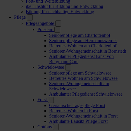
Fort- und Weiterbildung
ibe - Institut für Bildung und Entwicklung
Bildung für nachhaltige Entwicklung
Pflege
Pflegeangebote
Potsdam
Seniorenpflege am Charlottenhof
Seniorenpflege auf Hermannswerder
Betreutes Wohnen am Charlottenhof
Senioren-Wohngemeinschaft in Bornstedt
Ambulanter Pflegedienst Ernst von
Bergmann Care
Schwielowsee
Seniorenpflege am Schwielowsee
Betreutes Wohnen am Schwielowsee
Senioren-Wohngemeinschaft am
Schwielowsee
Ambulanter Pflegedienst Schwielowsee
Forst
Geriatrische Tagespflege Forst
Betreutes Wohnen in Forst
Senioren-Wohngemeinschaft in Forst
Ambulante Lausitz Pflege Forst
Cottbus