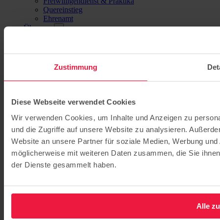
Freiwilligendienst & Praktika
Quereinstieg
Ehrenamt
Über uns
Stiftung
Profil
Ansprechpartner*innen
Veranstaltungen
Zustimmung
Det
Spenden
Geschichte
Chronik
Diese Webseite verwendet Cookies
Ausstellung
Hermannswerder
Wir verwenden Cookies, um Inhalte und Anzeigen zu personal
Kirchengemeinde
und die Zugriffe auf unsere Website zu analysieren. Außerd
Tagungshaus
Wasser- und Sport-Zentrum Hermannswerder
Website an unsere Partner für soziale Medien, Werbung und 
Immobilienverwaltung
möglicherweise mit weiteren Daten zusammen, die Sie ihnen 
Archiv
der Dienste gesammelt haben.
Alle z