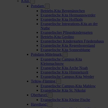
Kitas
Potsdam
Betriebs-Kita Bergmännchen
Evangelische Kita Hermannswerder
Evangelische Kita Hoffkids
Evangelische Integrations-Kita an der
Nuthe
Evangelischer Pfingstkindergarten
Betriebs-Kita Geolino
Evangelischer Kindergarten Friedenshaus
Evangelische Kita Regenbogenland
Evangelische Kita Sonnenblume
Potsdam-Mittelmark
Evangelische Campus-Kita
Kleinmachnow
Evangelische Kita Arche Noah
Evangelische Kita Himmelszelt
Evangelische Campus-Kita Werder
Teltow-Fläming
Evangelische Campus-Kita Mahlow
Evangelische Kita St. Nikolai
Oberhavel
Evangelische Kita Kleine Fische
Havelland