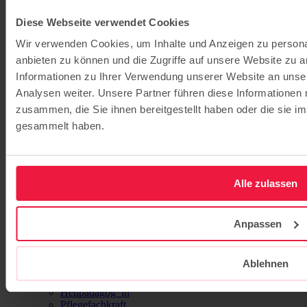
Betreutes Wohnen am Charlottenhof
Senioren-Wohngemeinschaft in Bornstedt
Diese Webseite verwendet Cookies
Ambulanter Pflegedienst Ernst von
Bergmann Care
Wir verwenden Cookies, um Inhalte und Anzeigen zu personal
Schwielowsee
anbieten zu können und die Zugriffe auf unsere Website zu 
Seniorenpflege am Schwielowsee
Betreutes Wohnen am Schwielowsee
Informationen zu Ihrer Verwendung unserer Website an unse
Senioren-Wohngemeinschaft am
Analysen weiter. Unsere Partner führen diese Informationen
Schwielowsee
zusammen, die Sie ihnen bereitgestellt haben oder die sie 
Ambulanter Pflegedienst Schwielowsee
gesammelt haben.
Forst
Geriatrische Tagespflege Forst
Betreutes Wohnen in Forst
Senioren-Wohngemeinschaft in Forst
Ambulante Lausitz Pflege Forst
Alle zulassen
Cottbus
Tagespflege Mittendrin Cottbus
Ambulanter Pflegedienst Mittendrin
Anpassen
Familienentlastender Dienst (FED)
Neuigkeiten
Karriere
Ablehnen
Ausbildung
Erzieher*in
Heilpädagog*in
Pflegefachkraft