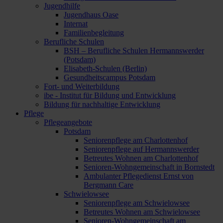
Jugendhilfe
Jugendhaus Oase
Internat
Familienbegleitung
Berufliche Schulen
BSH – Berufliche Schulen Hermannswerder
(Potsdam)
Elisabeth-Schulen (Berlin)
Gesundheitscampus Potsdam
Fort- und Weiterbildung
ibe - Institut für Bildung und Entwicklung
Bildung für nachhaltige Entwicklung
Pflege
Pflegeangebote
Potsdam
Seniorenpflege am Charlottenhof
Seniorenpflege auf Hermannswerder
Betreutes Wohnen am Charlottenhof
Senioren-Wohngemeinschaft in Bornstedt
Ambulanter Pflegedienst Ernst von
Bergmann Care
Schwielowsee
Seniorenpflege am Schwielowsee
Betreutes Wohnen am Schwielowsee
Senioren-Wohngemeinschaft am