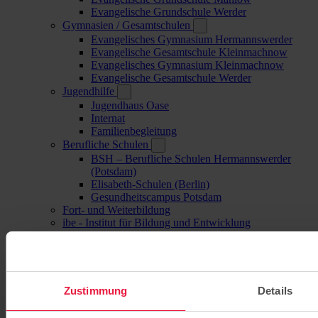
Evangelische Grundschule Werder
Gymnasien / Gesamtschulen
Evangelisches Gymnasium Hermannswerder
Evangelische Gesamtschule Kleinmachnow
Evangelisches Gymnasium Kleinmachnow
Evangelische Gesamtschule Werder
Jugendhilfe
Jugendhaus Oase
Internat
Familienbegleitung
Berufliche Schulen
BSH – Berufliche Schulen Hermannswerder
(Potsdam)
Elisabeth-Schulen (Berlin)
Gesundheitscampus Potsdam
Fort- und Weiterbildung
ibe - Institut für Bildung und Entwicklung
Bildung für nachhaltige Entwicklung
Pflege
Pflegeangebote
Potsdam
Zustimmung
Details
Seniorenpflege am Charlottenhof
Seniorenpflege auf Hermannswerder