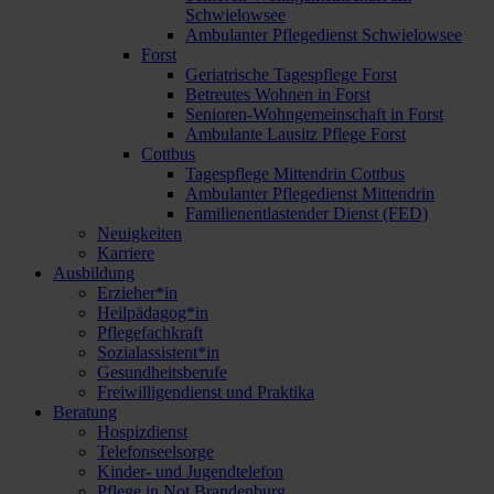
Schwielowsee
Ambulanter Pflegedienst Schwielowsee
Forst
Geriatrische Tagespflege Forst
Betreutes Wohnen in Forst
Senioren-Wohngemeinschaft in Forst
Ambulante Lausitz Pflege Forst
Cottbus
Tagespflege Mittendrin Cottbus
Ambulanter Pflegedienst Mittendrin
Familienentlastender Dienst (FED)
Neuigkeiten
Karriere
Ausbildung
Erzieher*in
Heilpädagog*in
Pflegefachkraft
Sozialassistent*in
Gesundheitsberufe
Freiwilligendienst und Praktika
Beratung
Hospizdienst
Telefonseelsorge
Kinder- und Jugendtelefon
Pflege in Not Brandenburg