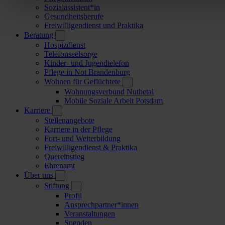
Sozialassistent*in
Gesundheitsberufe
Freiwilligendienst und Praktika
Beratung
Hospizdienst
Telefonseelsorge
Kinder- und Jugendtelefon
Pflege in Not Brandenburg
Wohnen für Geflüchtete
Wohnungsverbund Nuthetal
Mobile Soziale Arbeit Potsdam
Karriere
Stellenangebote
Karriere in der Pflege
Fort- und Weiterbildung
Freiwilligendienst & Praktika
Quereinstieg
Ehrenamt
Über uns
Stiftung
Profil
Ansprechpartner*innen
Veranstaltungen
Spenden