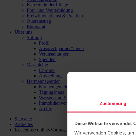
Karriere in der Pflege
Fort- und Weiterbildung
Freiwilligendienst & Praktika
Quereinstieg
Ehrenamt
Über uns
Stiftung
Profil
Ansprechpartner*innen
Veranstaltungen
Spenden
Geschichte
Chronik
Ausstellung
Hermannswerder
Kirchengemeinde
Tagungshaus
Wasser- und Sport-Zentrum Hermannswerder
Immobilienverwaltung
Zustimmung
Archiv
Startseite
Diese Webseite verwendet 
Aktuelles
Kostenlose online-Vortragsreihe für Pädagog*innen zur Mathe
Wir verwenden Cookies, um I