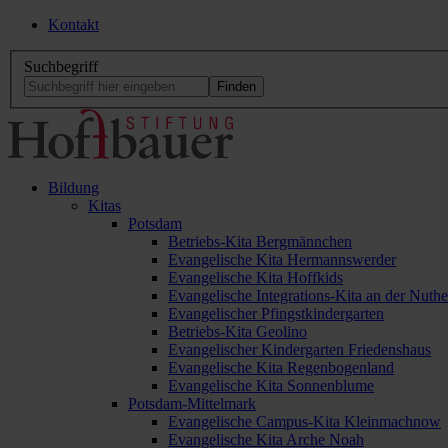
Kontakt
Suchbegriff
Bildung
Kitas
Potsdam
Betriebs-Kita Bergmännchen
Evangelische Kita Hermannswerder
Evangelische Kita Hoffkids
Evangelische Integrations-Kita an der Nuthe
Evangelischer Pfingstkindergarten
Betriebs-Kita Geolino
Evangelischer Kindergarten Friedenshaus
Evangelische Kita Regenbogenland
Evangelische Kita Sonnenblume
Potsdam-Mittelmark
Evangelische Campus-Kita Kleinmachnow
Evangelische Kita Arche Noah