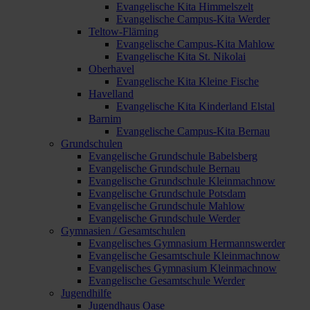
Evangelische Kita Himmelszelt
Evangelische Campus-Kita Werder
Teltow-Fläming
Evangelische Campus-Kita Mahlow
Evangelische Kita St. Nikolai
Oberhavel
Evangelische Kita Kleine Fische
Havelland
Evangelische Kita Kinderland Elstal
Barnim
Evangelische Campus-Kita Bernau
Grundschulen
Evangelische Grundschule Babelsberg
Evangelische Grundschule Bernau
Evangelische Grundschule Kleinmachnow
Evangelische Grundschule Potsdam
Evangelische Grundschule Mahlow
Evangelische Grundschule Werder
Gymnasien / Gesamtschulen
Evangelisches Gymnasium Hermannswerder
Evangelische Gesamtschule Kleinmachnow
Evangelisches Gymnasium Kleinmachnow
Evangelische Gesamtschule Werder
Jugendhilfe
Jugendhaus Oase