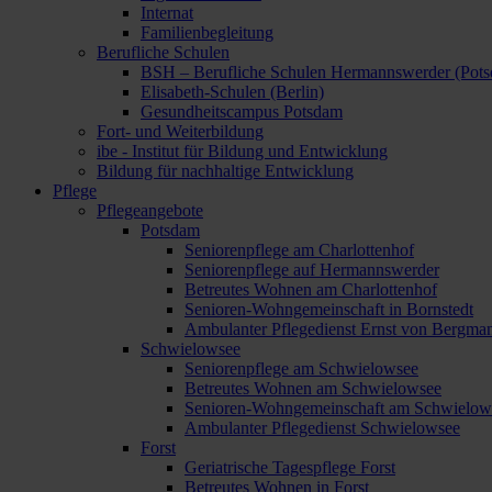
Internat
Familienbegleitung
Berufliche Schulen
BSH – Berufliche Schulen Hermannswerder (Pot
Elisabeth-Schulen (Berlin)
Gesundheitscampus Potsdam
Fort- und Weiterbildung
ibe - Institut für Bildung und Entwicklung
Bildung für nachhaltige Entwicklung
Pflege
Pflegeangebote
Potsdam
Seniorenpflege am Charlottenhof
Seniorenpflege auf Hermannswerder
Betreutes Wohnen am Charlottenhof
Senioren-Wohngemeinschaft in Bornstedt
Ambulanter Pflegedienst Ernst von Bergma
Schwielowsee
Seniorenpflege am Schwielowsee
Betreutes Wohnen am Schwielowsee
Senioren-Wohngemeinschaft am Schwielow
Ambulanter Pflegedienst Schwielowsee
Forst
Geriatrische Tagespflege Forst
Betreutes Wohnen in Forst