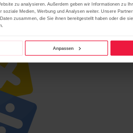
Website zu analysieren. Außerdem geben wir Informationen zu I
e für Pädagog*innen zur Mathem
r soziale Medien, Werbung und Analysen weiter. Unsere Partner
 Daten zusammen, die Sie ihnen bereitgestellt haben oder die s
n.
oder Wohngruppen mit wenigen Mitteln wirkungsvoll umsetzen.
Anpassen