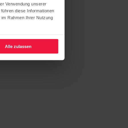
hrer Verwendung unserer
atischen Bildung
 führen diese Informationen
ie im Rahmen Ihrer Nutzung
Alle zulassen