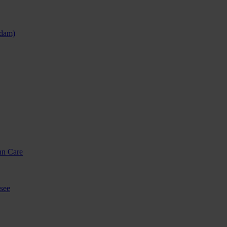
sdam)
nn Care
see