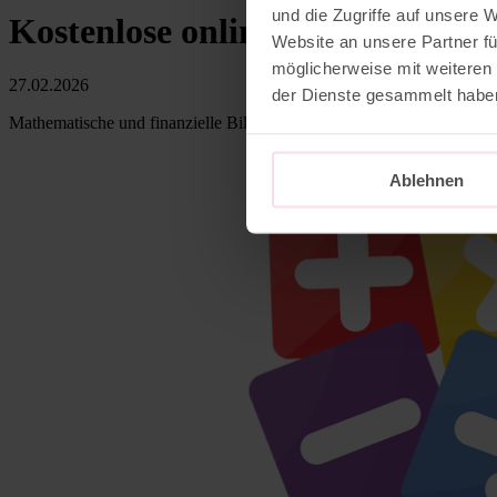
und die Zugriffe auf unsere 
Kostenlose online-Vortragsreih
Website an unsere Partner fü
möglicherweise mit weiteren
27.02.2026
der Dienste gesammelt habe
Mathematische und finanzielle Bildung im Alltag von Kita, Schule 
Ablehnen