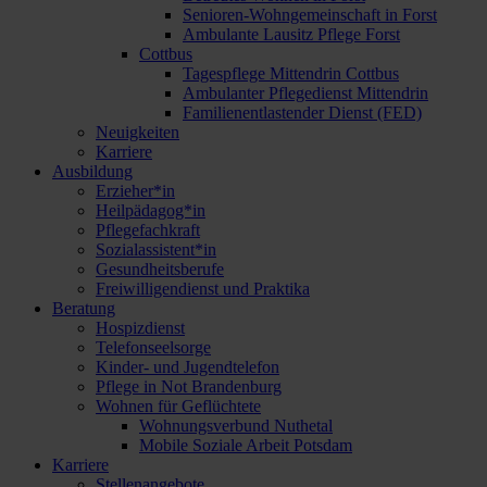
Senioren-Wohngemeinschaft in Forst
Ambulante Lausitz Pflege Forst
Cottbus
Tagespflege Mittendrin Cottbus
Ambulanter Pflegedienst Mittendrin
Familienentlastender Dienst (FED)
Neuigkeiten
Karriere
Ausbildung
Erzieher*in
Heilpädagog*in
Pflegefachkraft
Sozialassistent*in
Gesundheitsberufe
Freiwilligendienst und Praktika
Beratung
Hospizdienst
Telefonseelsorge
Kinder- und Jugendtelefon
Pflege in Not Brandenburg
Wohnen für Geflüchtete
Wohnungsverbund Nuthetal
Mobile Soziale Arbeit Potsdam
Karriere
Stellenangebote