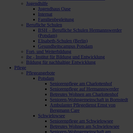
Jugendhilfe
Jugendhaus Oase
Internat
Familienbegleitung
Berufliche Schulen
BSH – Berufliche Schulen Hermannswerder
(Potsdam)
Elisabeth-Schulen (Berlin)
Gesundheitscampus Potsdam
Fort- und Weiterbildung
ibe - Institut für Bildung und Entwicklung
Bildung für nachhaltige Entwicklung
Pflege
Pflegeangebote
Potsdam
Seniorenpflege am Charlottenhof
Seniorenpflege auf Hermannswerder
Betreutes Wohnen am Charlottenhof
Senioren-Wohngemeinschaft in Bornstedt
Ambulanter Pflegedienst Ernst von
Bergmann Care
Schwielowsee
Seniorenpflege am Schwielowsee
Betreutes Wohnen am Schwielowsee
Senioren-Wohngemeinschaft am