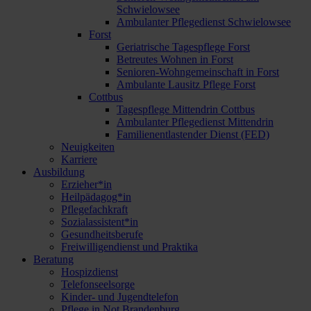
Schwielowsee
Ambulanter Pflegedienst Schwielowsee
Forst
Geriatrische Tagespflege Forst
Betreutes Wohnen in Forst
Senioren-Wohngemeinschaft in Forst
Ambulante Lausitz Pflege Forst
Cottbus
Tagespflege Mittendrin Cottbus
Ambulanter Pflegedienst Mittendrin
Familienentlastender Dienst (FED)
Neuigkeiten
Karriere
Ausbildung
Erzieher*in
Heilpädagog*in
Pflegefachkraft
Sozialassistent*in
Gesundheitsberufe
Freiwilligendienst und Praktika
Beratung
Hospizdienst
Telefonseelsorge
Kinder- und Jugendtelefon
Pflege in Not Brandenburg