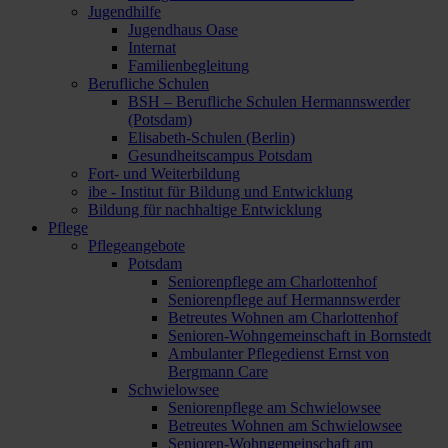
Jugendhilfe
Jugendhaus Oase
Internat
Familienbegleitung
Berufliche Schulen
BSH – Berufliche Schulen Hermannswerder
(Potsdam)
Elisabeth-Schulen (Berlin)
Gesundheitscampus Potsdam
Fort- und Weiterbildung
ibe - Institut für Bildung und Entwicklung
Bildung für nachhaltige Entwicklung
Pflege
Pflegeangebote
Potsdam
Seniorenpflege am Charlottenhof
Seniorenpflege auf Hermannswerder
Betreutes Wohnen am Charlottenhof
Senioren-Wohngemeinschaft in Bornstedt
Ambulanter Pflegedienst Ernst von
Bergmann Care
Schwielowsee
Seniorenpflege am Schwielowsee
Betreutes Wohnen am Schwielowsee
Senioren-Wohngemeinschaft am