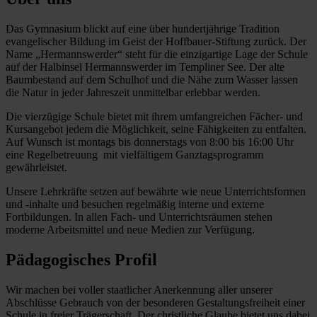
Das Gymnasium blickt auf eine über hundertjährige Tradition
evangelischer Bildung im Geist der Hoffbauer-Stiftung zurück. Der
Name „Hermannswerder“ steht für die einzigartige Lage der Schule
auf der Halbinsel Hermannswerder im Templiner See. Der alte
Baumbestand auf dem Schulhof und die Nähe zum Wasser lassen
die Natur in jeder Jahreszeit unmittelbar erlebbar werden.
Die vierzügige Schule bietet mit ihrem umfangreichen Fächer- und
Kursangebot jedem die Möglichkeit, seine Fähigkeiten zu entfalten.
Auf Wunsch ist montags bis donnerstags von 8:00 bis 16:00 Uhr
eine Regelbetreuung mit vielfältigem Ganztagsprogramm
gewährleistet.
Unsere Lehrkräfte setzen auf bewährte wie neue Unterrichtsformen
und -inhalte und besuchen regelmäßig interne und externe
Fortbildungen. In allen Fach- und Unterrichtsräumen stehen
moderne Arbeitsmittel und neue Medien zur Verfügung.
Pädagogisches Profil
Wir machen bei voller staatlicher Anerkennung aller unserer
Abschlüsse Gebrauch von der besonderen Gestaltungsfreiheit einer
Schule in freier Trägerschaft. Der christliche Glaube bietet uns dabei