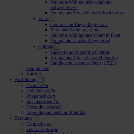
Senioren-Wohngemeinschaft am
Schwielowsee
Ambulanter Pflegedienst Schwielowsee
Forst
Geriatrische Tagespflege Forst
Betreutes Wohnen in Forst
Senioren-Wohngemeinschaft in Forst
Ambulante Lausitz Pflege Forst
Cottbus
Tagespflege Mittendrin Cottbus
Ambulanter Pflegedienst Mittendrin
Familienentlastender Dienst (FED)
Neuigkeiten
Karriere
Ausbildung
Erzieher*in
Heilpädagog*in
Pflegefachkraft
Sozialassistent*in
Gesundheitsberufe
Freiwilligendienst und Praktika
Beratung
Hospizdienst
Telefonseelsorge