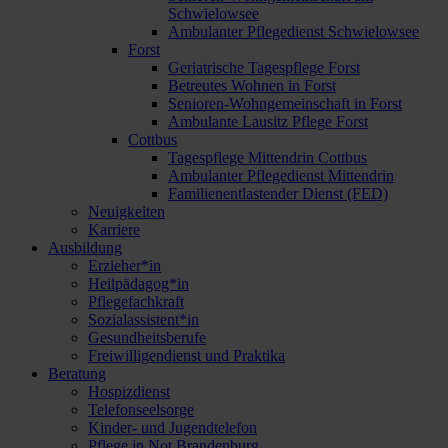
Schwielowsee
Ambulanter Pflegedienst Schwielowsee
Forst
Geriatrische Tagespflege Forst
Betreutes Wohnen in Forst
Senioren-Wohngemeinschaft in Forst
Ambulante Lausitz Pflege Forst
Cottbus
Tagespflege Mittendrin Cottbus
Ambulanter Pflegedienst Mittendrin
Familienentlastender Dienst (FED)
Neuigkeiten
Karriere
Ausbildung
Erzieher*in
Heilpädagog*in
Pflegefachkraft
Sozialassistent*in
Gesundheitsberufe
Freiwilligendienst und Praktika
Beratung
Hospizdienst
Telefonseelsorge
Kinder- und Jugendtelefon
Pflege in Not Brandenburg