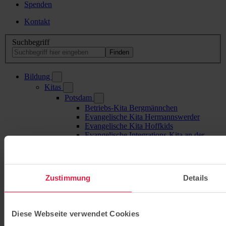
Spenden
Kontakt
Suchbegriff
Bildung
Kitas
Potsdam
Betriebs-Kita Bergmännchen
Evangelische Kita Hermannswerder
Evangelische Kita Hoffkids
Evangelische Integrations-Kita an der
Nuthe
Evangelischer Pfingstkindergarten
Betriebs-Kita Geolino
Evangelischer Kindergarten Friedenshaus
Zustimmung
Details
Evangelische Kita Regenbogenland
Evangelische Kita Sonnenblume
Potsdam-Mittelmark
Evangelische Campus-Kita
Diese Webseite verwendet Cookies
Kleinmachnow