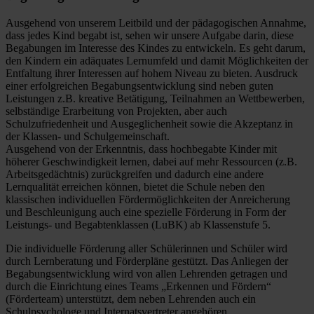
Ausgehend von unserem Leitbild und der pädagogischen Annahme,
dass jedes Kind begabt ist, sehen wir unsere Aufgabe darin, diese
Begabungen im Interesse des Kindes zu entwickeln. Es geht darum,
den Kindern ein adäquates Lernumfeld und damit Möglichkeiten der
Entfaltung ihrer Interessen auf hohem Niveau zu bieten. Ausdruck
einer erfolgreichen Begabungsentwicklung sind neben guten
Leistungen z.B. kreative Betätigung, Teilnahmen an Wettbewerben,
selbständige Erarbeitung von Projekten, aber auch
Schulzufriedenheit und Ausgeglichenheit sowie die Akzeptanz in
der Klassen- und Schulgemeinschaft.
Ausgehend von der Erkenntnis, dass hochbegabte Kinder mit
höherer Geschwindigkeit lernen, dabei auf mehr Ressourcen (z.B.
Arbeitsgedächtnis) zurückgreifen und dadurch eine andere
Lernqualität erreichen können, bietet die Schule neben den
klassischen individuellen Fördermöglichkeiten der Anreicherung
und Beschleunigung auch eine spezielle Förderung in Form der
Leistungs- und Begabtenklassen (LuBK) ab Klassenstufe 5.
Die individuelle Förderung aller Schülerinnen und Schüler wird
durch Lernberatung und Förderpläne gestützt. Das Anliegen der
Begabungsentwicklung wird von allen Lehrenden getragen und
durch die Einrichtung eines Teams „Erkennen und Fördern“
(Förderteam) unterstützt, dem neben Lehrenden auch ein
Schulpsychologe und Internatsvertreter angehören.