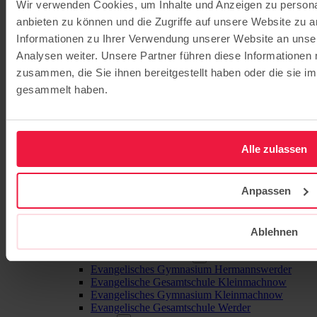
Evangelische Kita Arche Noah
Wir verwenden Cookies, um Inhalte und Anzeigen zu personal
Evangelische Kita Himmelszelt
anbieten zu können und die Zugriffe auf unsere Website zu 
Evangelische Campus-Kita Werder
Informationen zu Ihrer Verwendung unserer Website an unse
Teltow-Fläming
Evangelische Campus-Kita Mahlow
Analysen weiter. Unsere Partner führen diese Informationen
Evangelische Kita St. Nikolai
zusammen, die Sie ihnen bereitgestellt haben oder die sie 
Oberhavel
gesammelt haben.
Evangelische Kita Kleine Fische
Havelland
Evangelische Kita Kinderland Elstal
Barnim
Alle zulassen
Evangelische Campus-Kita Bernau
Grundschulen
Evangelische Grundschule Babelsberg
Anpassen
Evangelische Grundschule Bernau
Evangelische Grundschule Kleinmachnow
Evangelische Grundschule Potsdam
Evangelische Grundschule Mahlow
Ablehnen
Evangelische Grundschule Werder
Gymnasien / Gesamtschulen
Evangelisches Gymnasium Hermannswerder
Evangelische Gesamtschule Kleinmachnow
Evangelisches Gymnasium Kleinmachnow
Evangelische Gesamtschule Werder