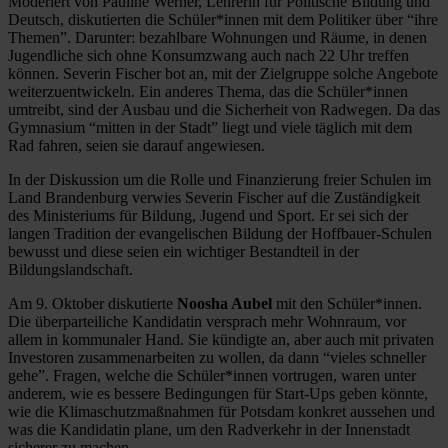
Moderiert von Pauline Werner, Lehrerin für Politische Bildung und
Deutsch, diskutierten die Schüler*innen mit dem Politiker über “ihre
Themen”. Darunter: bezahlbare Wohnungen und Räume, in denen
Jugendliche sich ohne Konsumzwang auch nach 22 Uhr treffen
können. Severin Fischer bot an, mit der Zielgruppe solche Angebote
weiterzuentwickeln. Ein anderes Thema, das die Schüler*innen
umtreibt, sind der Ausbau und die Sicherheit von Radwegen. Da das
Gymnasium “mitten in der Stadt” liegt und viele täglich mit dem
Rad fahren, seien sie darauf angewiesen.
In der Diskussion um die Rolle und Finanzierung freier Schulen im
Land Brandenburg verwies Severin Fischer auf die Zuständigkeit
des Ministeriums für Bildung, Jugend und Sport. Er sei sich der
langen Tradition der evangelischen Bildung der Hoffbauer-Schulen
bewusst und diese seien ein wichtiger Bestandteil in der
Bildungslandschaft.
Am 9. Oktober diskutierte
Noosha Aubel
mit den Schüler*innen.
Die überparteiliche Kandidatin versprach mehr Wohnraum, vor
allem in kommunaler Hand. Sie kündigte an, aber auch mit privaten
Investoren zusammenarbeiten zu wollen, da dann “vieles schneller
gehe”. Fragen, welche die Schüler*innen vortrugen, waren unter
anderem, wie es bessere Bedingungen für Start-Ups geben könnte,
wie die Klimaschutzmaßnahmen für Potsdam konkret aussehen und
was die Kandidatin plane, um den Radverkehr in der Innenstadt
sicherer zu machen.