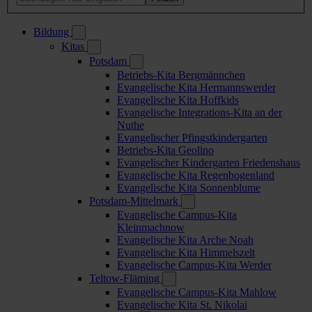
Bildung
Kitas
Potsdam
Betriebs-Kita Bergmännchen
Evangelische Kita Hermannswerder
Evangelische Kita Hoffkids
Evangelische Integrations-Kita an der
Nuthe
Evangelischer Pfingstkindergarten
Betriebs-Kita Geolino
Evangelischer Kindergarten Friedenshaus
Evangelische Kita Regenbogenland
Evangelische Kita Sonnenblume
Potsdam-Mittelmark
Evangelische Campus-Kita
Kleinmachnow
Evangelische Kita Arche Noah
Evangelische Kita Himmelszelt
Evangelische Campus-Kita Werder
Teltow-Fläming
Evangelische Campus-Kita Mahlow
Evangelische Kita St. Nikolai