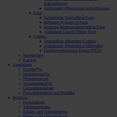
Schwielowsee
Ambulanter Pflegedienst Schwielowsee
Forst
Geriatrische Tagespflege Forst
Betreutes Wohnen in Forst
Senioren-Wohngemeinschaft in Forst
Ambulante Lausitz Pflege Forst
Cottbus
Tagespflege Mittendrin Cottbus
Ambulanter Pflegedienst Mittendrin
Familienentlastender Dienst (FED)
Neuigkeiten
Karriere
Ausbildung
Erzieher*in
Heilpädagog*in
Pflegefachkraft
Sozialassistent*in
Gesundheitsberufe
Freiwilligendienst und Praktika
Beratung
Hospizdienst
Telefonseelsorge
Kinder- und Jugendtelefon
Pflege in Not Brandenburg