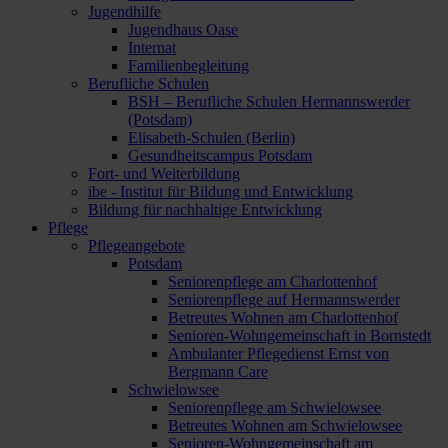
Jugendhilfe
Jugendhaus Oase
Internat
Familienbegleitung
Berufliche Schulen
BSH – Berufliche Schulen Hermannswerder
(Potsdam)
Elisabeth-Schulen (Berlin)
Gesundheitscampus Potsdam
Fort- und Weiterbildung
ibe - Institut für Bildung und Entwicklung
Bildung für nachhaltige Entwicklung
Pflege
Pflegeangebote
Potsdam
Seniorenpflege am Charlottenhof
Seniorenpflege auf Hermannswerder
Betreutes Wohnen am Charlottenhof
Senioren-Wohngemeinschaft in Bornstedt
Ambulanter Pflegedienst Ernst von
Bergmann Care
Schwielowsee
Seniorenpflege am Schwielowsee
Betreutes Wohnen am Schwielowsee
Senioren-Wohngemeinschaft am