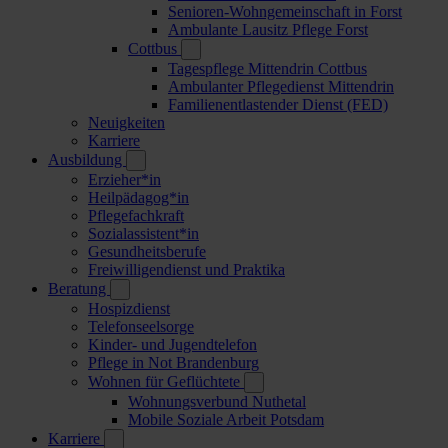
Senioren-Wohngemeinschaft in Forst
Ambulante Lausitz Pflege Forst
Cottbus
Tagespflege Mittendrin Cottbus
Ambulanter Pflegedienst Mittendrin
Familienentlastender Dienst (FED)
Neuigkeiten
Karriere
Ausbildung
Erzieher*in
Heilpädagog*in
Pflegefachkraft
Sozialassistent*in
Gesundheitsberufe
Freiwilligendienst und Praktika
Beratung
Hospizdienst
Telefonseelsorge
Kinder- und Jugendtelefon
Pflege in Not Brandenburg
Wohnen für Geflüchtete
Wohnungsverbund Nuthetal
Mobile Soziale Arbeit Potsdam
Karriere