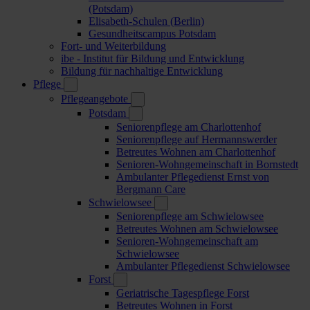
(Potsdam)
Elisabeth-Schulen (Berlin)
Gesundheitscampus Potsdam
Fort- und Weiterbildung
ibe - Institut für Bildung und Entwicklung
Bildung für nachhaltige Entwicklung
Pflege
Pflegeangebote
Potsdam
Seniorenpflege am Charlottenhof
Seniorenpflege auf Hermannswerder
Betreutes Wohnen am Charlottenhof
Senioren-Wohngemeinschaft in Bornstedt
Ambulanter Pflegedienst Ernst von
Bergmann Care
Schwielowsee
Seniorenpflege am Schwielowsee
Betreutes Wohnen am Schwielowsee
Senioren-Wohngemeinschaft am
Schwielowsee
Ambulanter Pflegedienst Schwielowsee
Forst
Geriatrische Tagespflege Forst
Betreutes Wohnen in Forst