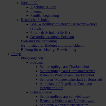
Jugendhilfe
Jugendhaus Oase
Internat
Familienbegleitung
Berufliche Schulen
BSH – Berufliche Schulen Hermannswerder
(Potsdam)
Elisabeth-Schulen (Berlin)
Gesundheitscampus Potsdam
Fort- und Weiterbildung
ibe - Institut für Bildung und Entwicklung
Bildung für nachhaltige Entwicklung
Pflege
Pflegeangebote
Potsdam
Seniorenpflege am Charlottenhof
Seniorenpflege auf Hermannswerder
Betreutes Wohnen am Charlottenhof
Senioren-Wohngemeinschaft in Bornstedt
Ambulanter Pflegedienst Ernst von
Bergmann Care
Schwielowsee
Seniorenpflege am Schwielowsee
Betreutes Wohnen am Schwielowsee
Senioren-Wohngemeinschaft am