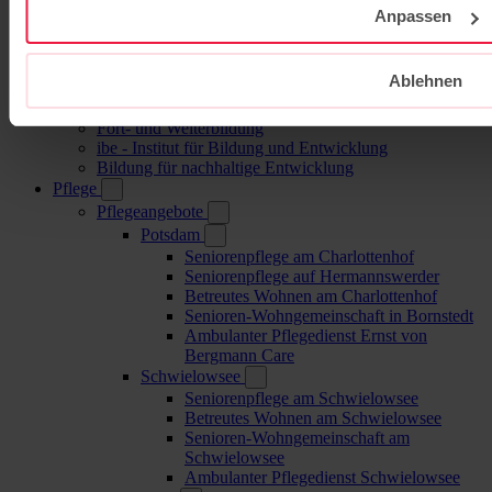
Familienbegleitung
Anpassen
Berufliche Schulen
BSH – Berufliche Schulen Hermannswerder
(Potsdam)
Ablehnen
Elisabeth-Schulen (Berlin)
Gesundheitscampus Potsdam
Fort- und Weiterbildung
ibe - Institut für Bildung und Entwicklung
Bildung für nachhaltige Entwicklung
Pflege
Pflegeangebote
Potsdam
Seniorenpflege am Charlottenhof
Seniorenpflege auf Hermannswerder
Betreutes Wohnen am Charlottenhof
Senioren-Wohngemeinschaft in Bornstedt
Ambulanter Pflegedienst Ernst von
Bergmann Care
Schwielowsee
Seniorenpflege am Schwielowsee
Betreutes Wohnen am Schwielowsee
Senioren-Wohngemeinschaft am
Schwielowsee
Ambulanter Pflegedienst Schwielowsee