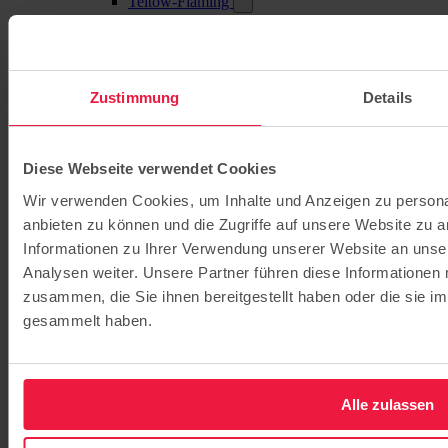
Teltow-Fläming
Evangelische Campus-Kita Mahlow
Evangelische Kita St. Nikolai
Oberhavel
Evangelische Kita Kleine Fische
Havelland
Zustimmung
Details
Evangelische Kita Kinderland Elstal
Barnim
Evangelische Campus-Kita Bernau
Diese Webseite verwendet Cookies
Grundschulen
Evangelische Grundschule Babelsberg
Wir verwenden Cookies, um Inhalte und Anzeigen zu personal
Evangelische Grundschule Bernau
anbieten zu können und die Zugriffe auf unsere Website zu 
Evangelische Grundschule Kleinmachnow
Informationen zu Ihrer Verwendung unserer Website an unse
Evangelische Grundschule Potsdam
Evangelische Grundschule Mahlow
Analysen weiter. Unsere Partner führen diese Informationen
Evangelische Grundschule Werder
zusammen, die Sie ihnen bereitgestellt haben oder die sie 
Gymnasien / Gesamtschulen
gesammelt haben.
Evangelisches Gymnasium Hermannswerder
Evangelische Gesamtschule Kleinmachnow
Evangelisches Gymnasium Kleinmachnow
Evangelische Gesamtschule Werder
Jugendhilfe
Alle zulassen
Jugendhaus Oase
Internat