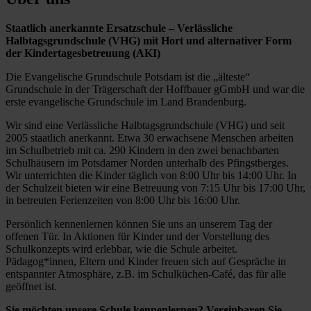
Staatlich anerkannte Ersatzschule – Verlässliche
Halbtagsgrundschule (VHG) mit Hort und alternativer Form
der Kindertagesbetreuung (AKI)
Die Evangelische Grundschule Potsdam ist die „älteste“
Grundschule in der Trägerschaft der Hoffbauer gGmbH und war die
erste evangelische Grundschule im Land Brandenburg.
Wir sind eine Verlässliche Halbtagsgrundschule (VHG) und seit
2005 staatlich anerkannt. Etwa 30 erwachsene Menschen arbeiten
im Schulbetrieb mit ca. 290 Kindern in den zwei benachbarten
Schulhäusern im Potsdamer Norden unterhalb des Pfingstberges.
Wir unterrichten die Kinder täglich von 8:00 Uhr bis 14:00 Uhr. In
der Schulzeit bieten wir eine Betreuung von 7:15 Uhr bis 17:00 Uhr,
in betreuten Ferienzeiten von 8:00 Uhr bis 16:00 Uhr.
Persönlich kennenlernen können Sie uns an unserem Tag der
offenen Tür. In Aktionen für Kinder und der Vorstellung des
Schulkonzepts wird erlebbar, wie die Schule arbeitet.
Pädagog*innen, Eltern und Kinder freuen sich auf Gespräche in
entspannter Atmosphäre, z.B. im Schulküchen-Café, das für alle
geöffnet ist.
Sie möchten unsere Schule kennenlernen? Vereinbaren Sie