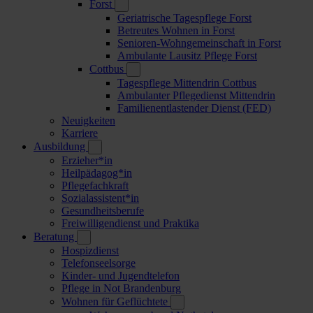
Forst
Geriatrische Tagespflege Forst
Betreutes Wohnen in Forst
Senioren-Wohngemeinschaft in Forst
Ambulante Lausitz Pflege Forst
Cottbus
Tagespflege Mittendrin Cottbus
Ambulanter Pflegedienst Mittendrin
Familienentlastender Dienst (FED)
Neuigkeiten
Karriere
Ausbildung
Erzieher*in
Heilpädagog*in
Pflegefachkraft
Sozialassistent*in
Gesundheitsberufe
Freiwilligendienst und Praktika
Beratung
Hospizdienst
Telefonseelsorge
Kinder- und Jugendtelefon
Pflege in Not Brandenburg
Wohnen für Geflüchtete