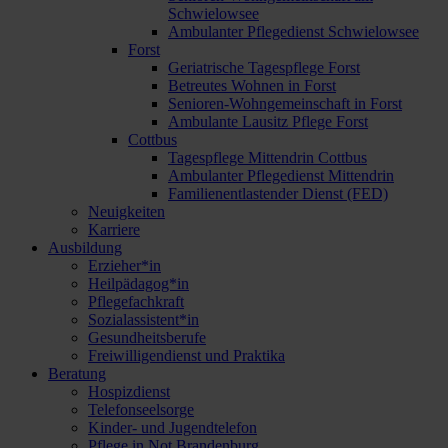
Schwielowsee
Ambulanter Pflegedienst Schwielowsee
Forst
Geriatrische Tagespflege Forst
Betreutes Wohnen in Forst
Senioren-Wohngemeinschaft in Forst
Ambulante Lausitz Pflege Forst
Cottbus
Tagespflege Mittendrin Cottbus
Ambulanter Pflegedienst Mittendrin
Familienentlastender Dienst (FED)
Neuigkeiten
Karriere
Ausbildung
Erzieher*in
Heilpädagog*in
Pflegefachkraft
Sozialassistent*in
Gesundheitsberufe
Freiwilligendienst und Praktika
Beratung
Hospizdienst
Telefonseelsorge
Kinder- und Jugendtelefon
Pflege in Not Brandenburg